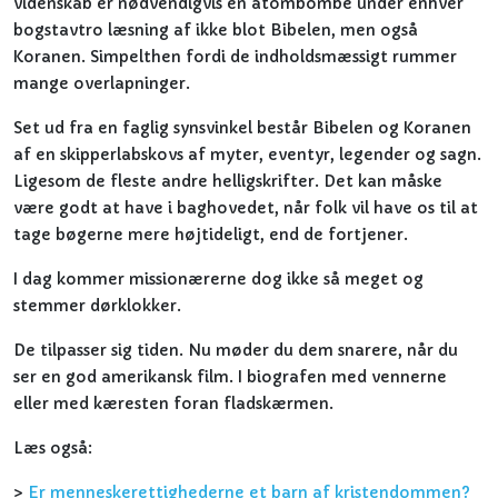
videnskab er nødvendigvis en atombombe under enhver
bogstavtro læsning af ikke blot Bibelen, men også
Koranen. Simpelthen fordi de indholdsmæssigt rummer
mange overlapninger.
Set ud fra en faglig synsvinkel består Bibelen og Koranen
af en skipperlabskovs af myter, eventyr, legender og sagn.
Ligesom de fleste andre helligskrifter. Det kan måske
være godt at have i baghovedet, når folk vil have os til at
tage bøgerne mere højtideligt, end de fortjener.
I dag kommer missionærerne dog ikke så meget og
stemmer dørklokker.
De tilpasser sig tiden. Nu møder du dem snarere, når du
ser en god amerikansk film. I biografen med vennerne
eller med kæresten foran fladskærmen.
Læs også:
>
Er menneskerettighederne et barn af kristendommen?