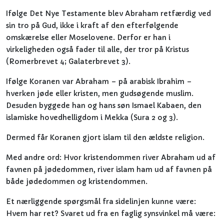
Ifølge Det Nye Testamente blev Abraham retfærdig ved
sin tro på Gud, ikke i kraft af den efterfølgende
omskærelse eller Moselovene. Derfor er han i
virkeligheden også fader til alle, der tror på Kristus
(Romerbrevet 4; Galaterbrevet 3).
Ifølge Koranen var Abraham – på arabisk Ibrahim –
hverken jøde eller kristen, men gudsøgende muslim.
Desuden byggede han og hans søn Ismael Kabaen, den
islamiske hovedhelligdom i Mekka (Sura 2 og 3).
Dermed får Koranen gjort islam til den ældste religion.
Med andre ord: Hvor kristendommen river Abraham ud af
favnen på jødedommen, river islam ham ud af favnen på
både jødedommen og kristendommen.
Et nærliggende spørgsmål fra sidelinjen kunne være:
Hvem har ret? Svaret ud fra en faglig synsvinkel må være: