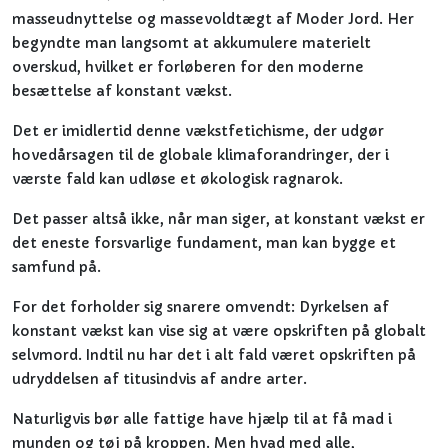
masseudnyttelse og massevoldtægt af Moder Jord. Her
begyndte man langsomt at akkumulere materielt
overskud, hvilket er forløberen for den moderne
besættelse af konstant vækst.
Det er imidlertid denne vækstfetichisme, der udgør
hovedårsagen til de globale klimaforandringer, der i
værste fald kan udløse et økologisk ragnarok.
Det passer altså ikke, når man siger, at konstant vækst er
det eneste forsvarlige fundament, man kan bygge et
samfund på.
For det forholder sig snarere omvendt: Dyrkelsen af
konstant vækst kan vise sig at være opskriften på globalt
selvmord. Indtil nu har det i alt fald været opskriften på
udryddelsen af titusindvis af andre arter.
Naturligvis bør alle fattige have hjælp til at få mad i
munden og tøj på kroppen. Men hvad med alle,