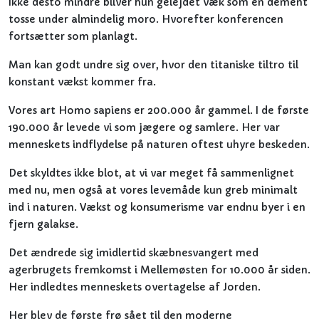
Ikke desto mindre bliver hun gelejdet væk som en dement
tosse under almindelig moro. Hvorefter konferencen
fortsætter som planlagt.
Man kan godt undre sig over, hvor den titaniske tiltro til
konstant vækst kommer fra.
Vores art Homo sapiens er 200.000 år gammel. I de første
190.000 år levede vi som jægere og samlere. Her var
menneskets indflydelse på naturen oftest uhyre beskeden.
Det skyldtes ikke blot, at vi var meget få sammenlignet
med nu, men også at vores levemåde kun greb minimalt
ind i naturen. Vækst og konsumerisme var endnu byer i en
fjern galakse.
Det ændrede sig imidlertid skæbnesvangert med
agerbrugets fremkomst i Mellemøsten for 10.000 år siden.
Her indledtes menneskets overtagelse af Jorden.
Her blev de første frø sået til den moderne