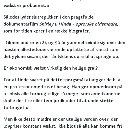
vækst er problemet.«
Således lyder slutreplikken i den pragtfulde
dokumentarfilm
Shirley & Hinda - oprørske oldemødre
,
som for tiden kører i en række biografer.
I filmen undrer en 84 og 90 år gammel kvinde sig over den
næsten allestedsnærværende opfattelse af vækst som
det gyldne sesam, der får lykkens døre til at springe op.
Er økonomisk vækst virkelig den hellige gral?
For at finde svaret på dette spørgsmål aflægger de bl.a.
en professor emeritus et besøg. Han gør opmærksom på,
at »hvis alle forbrugte lige så meget som amerikanerne,
skulle der fire eller fem jordkloder til at understøtte
forbruget.«
Men ikke desto mindre er der utallige verden over, der
lovpriser konstant vækst. Ikke blot så alle kan komme fri