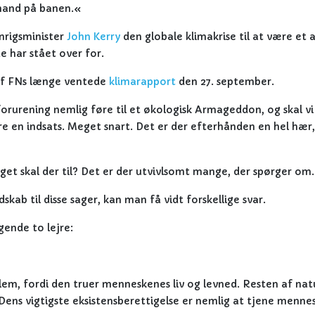
 mand på banen.«
nrigsminister
John Kerry
den globale klimakrise til at være et 
 har stået over for.
 af FNs længe ventede
klimarapport
den 27. september.
orurening nemlig føre til et økologisk Armageddon, og skal v
re en indsats. Meget snart. Det er der efterhånden en hel hær,
t skal der til? Det er der utvivlsomt mange, der spørger om.
skab til disse sager, kan man få vidt forskellige svar.
gende to lejre:
blem, fordi den truer menneskenes liv og levned. Resten af na
. Dens vigtigste eksistensberettigelse er nemlig at tjene menne