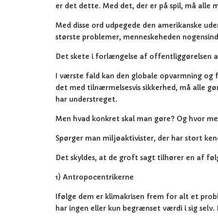
er det dette. Med det, der er på spil, må alle
Med disse ord udpegede den amerikanske ude
største problemer, menneskeheden nogensinde
Det skete i forlængelse af offentliggørelsen
I værste fald kan den globale opvarmning og f
det med tilnærmelsesvis sikkerhed, må alle gø
har understreget.
Men hvad konkret skal man gøre? Og hvor mege
Spørger man miljøaktivister, der har stort kend
Det skyldes, at de groft sagt tilhører en af føl
1) Antropocentrikerne
Ifølge dem er klimakrisen frem for alt et pro
har ingen eller kun begrænset værdi i sig selv