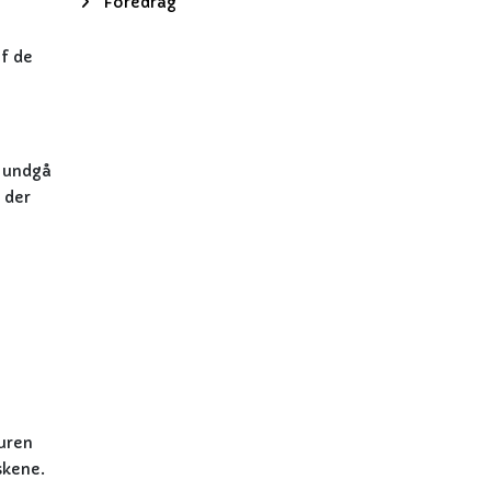
Foredrag
af de
i undgå
 der
turen
skene.