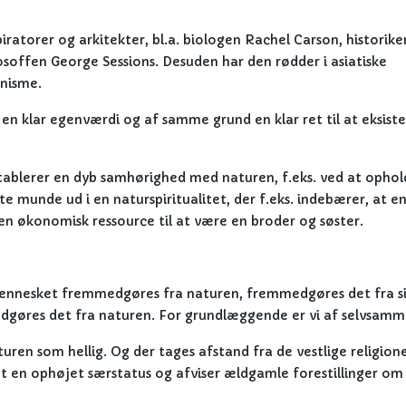
ratorer og arkitekter, bl.a. biologen Rachel Carson, historike
soffen George Sessions. Desuden har den rødder i asiatiske
anisme.
en klar egenværdi og af samme grund en klar ret til at eksiste
ablerer en dyb samhørighed med naturen, f.eks. ved at ophol
fte munde ud i en naturspiritualitet, der f.eks. indebærer, at e
en økonomisk ressource til at være en broder og søster.
mennesket fremmedgøres fra naturen, fremmedgøres det fra sig
dgøres det fra naturen. For grundlæggende er vi af selvsamm
en som hellig. Og der tages afstand fra de vestlige religion
ket en ophøjet særstatus og afviser ældgamle forestillinger om