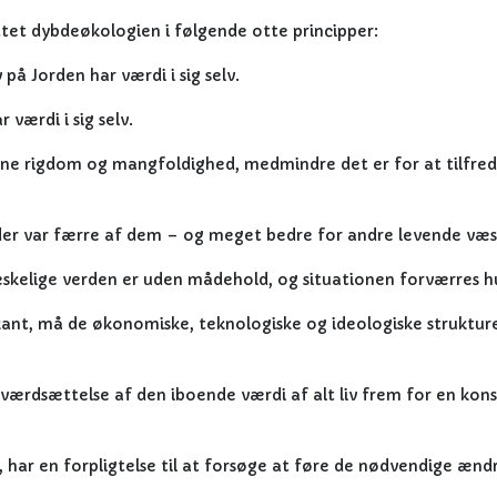
et dybdeøkologien i følgende otte principper:
på Jorden har værdi i sig selv.
værdi i sig selv.
nne rigdom og mangfoldighed, medmindre det er for at tilfreds
 der var færre af dem – og meget bedre for andre levende væs
kelige verden er uden mådehold, og situationen forværres hu
kant, må de økonomiske, teknologiske og ideologiske strukture
værdsættelse af den iboende værdi af alt liv frem for en kon
r, har en forpligtelse til at forsøge at føre de nødvendige ænd