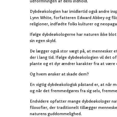
udformningen af dens indhold.
Dybdeøkologien har imidlertid også andre inspi
Lynn White, forfatteren Edward Abbey og filo
religioner, indfødte folks kulturer og neopag
Ifølge dybdeøkologerne har naturen ikke blot 
sin egen skyld.
De lægger også stor vægt på, at mennesker et
der i lang tid. Ifølge dybdeøkologien vil det o
plante og et dyr ændrer karakter fra at være 
Og hvem ønsker at skade dem?
En vigtig dybdeøkologisk påstand er, at når 
og når det fremmedgøres fra sig selv, fremme
Endvidere opfatter mange dybdeøkologer natur
filosofier, der traditionelt tillægger mennes
naturens guddommelighed.