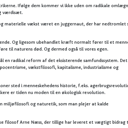
ntrikerne. Ifølge dem kommer vi ikke uden om radikale omlæg
g værdisæt.
 og materielle vækst været en juggernaut, der har nedtromlet 
kende. Og ligesom ubehandlet kræft normalt fører til et menn
øre til naturens død. Og dermed også til vores egen.
 mål en radikal reform af det eksisterende samfundssystem. Det
centrisme, vækstfilosofi, kapitalisme, industrialisme og
ioner sted i menneskehedens historie, f.eks. agerbrugsrevolut
ikere er tiden nu moden til en økologisk revolution.
 miljøfilosofi og naturetik, som man plejer at kalde
 filosof Arne Næss, der tillige har leveret et vægtigt bidrag t