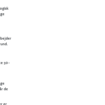
ogisk
ige
rbejder
rund.
te 30-
ige
år de
er er