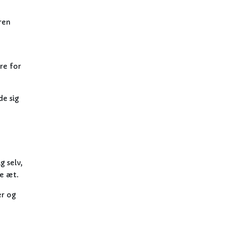
ren
re for
de sig
n
 selv,
e æt.
er og