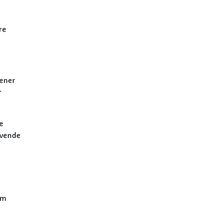
re
mener
r
e
 vende
om