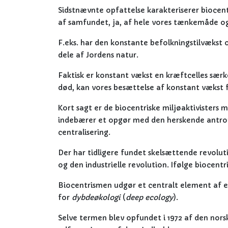
Sidstnævnte opfattelse karakteriserer bioce
af samfundet, ja, af hele vores tænkemåde o
F.eks. har den konstante befolkningstilvækst
dele af Jordens natur.
Faktisk er konstant vækst en kræftcelles sær
død, kan vores besættelse af konstant vækst f
Kort sagt er de biocentriske miljøaktivisters
indebærer et opgør med den herskende antropo
centralisering.
Der har tidligere fundet skelsættende revolut
og den industrielle revolution. Ifølge biocentr
Biocentrismen udgør et centralt element af en
for
dybdeøkologi
(
deep ecology
).
Selve termen blev opfundet i 1972 af den norske