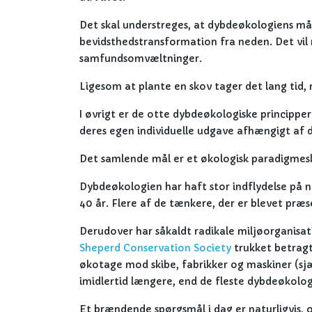
Det skal understreges, at dybdeøkologiens mål
bevidsthedstransformation fra neden. Det v
samfundsomvæltninger.
Ligesom at plante en skov tager det lang tid,
I øvrigt er de otte dybdeøkologiske princippe
deres egen individuelle udgave afhængigt af d
Det samlende mål er et økologisk paradigmes
Dybdeøkologien har haft stor indflydelse på na
40 år. Flere af de tænkere, der er blevet præs
Derudover har såkaldt radikale miljøorganisa
Sheperd Conservation Society
trukket betragt
økotage mod skibe, fabrikker og maskiner (sj
imidlertid længere, end de fleste dybdeøkolo
Et brændende spørgsmål i dag er naturligvis, o