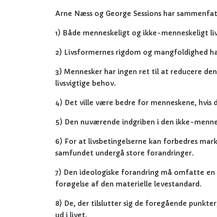
Arne Næss og George Sessions har sammenfatt
1) Både menneskeligt og ikke-menneskeligt liv 
2) Livsformernes rigdom og mangfoldighed har 
3) Mennesker har ingen ret til at reducere de
livsvigtige behov.
4) Det ville være bedre for menneskene, hvis
5) Den nuværende indgriben i den ikke-mennes
6) For at livsbetingelserne kan forbedres mar
samfundet undergå store forandringer.
7) Den ideologiske forandring må omfatte en 
forøgelse af den materielle levestandard.
8) De, der tilslutter sig de foregående punkte
ud i livet.