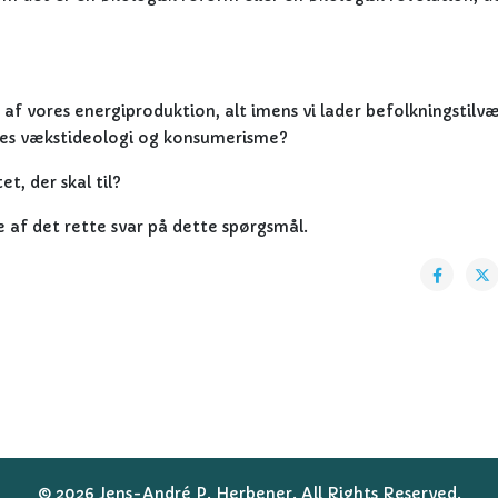
g af vores energiproduktion, alt imens vi lader befolkningstilv
res vækstideologi og konsumerisme?
t, der skal til?
af det rette svar på dette spørgsmål.
© 2026 Jens-André P. Herbener. All Rights Reserved.