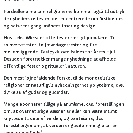
Forskellene mellem religionerne kommer også til udtryk i
de nyhedenske fester, der er centrerede om årstidernes
og naturens gang, månens faser og deslige.
Hos f.eks. Wicca er otte fester særligt populære: To
solhvervsfester, to jævndøgnsfester og fire
mellemliggende. Festcyklussen kaldes for Årets Hjul.
Desuden foretrækker mange nyhedninge at afholde
offentlige fester og ritualer i naturen.
Den mest iøjnefaldende forskel til de monoteistiske
religioner er naturligvis nyhedningernes polyteisme, dvs.
dyrkelse af guder og gudinder.
Mange abonnerer tillige på animisme, dvs. forestillingen
om, at overnaturlige væsner er eller kan være intimt
knyttede til dele af verden; og panteisme, dvs.
forestillingen om, at verden er guddommelig eller en
regulær gud(inde).