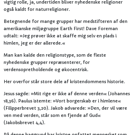
vigtig rolle, ja, undertiden bliver nyhedenske religioner
også kaldt for naturreligioner.
Betegnende for mange grupper har medstifteren af den
amerikanske miljøgruppe Earth First! Dave Foreman
udtalt: »Jeg prøver ikke at skaffe mig selv en plads i
himlen, jeg er der allerede.«
Man kan kalde den religionstype, som de fleste
nyhedenske grupper repræsenterer, for
verdensopretholdende og økocentrisk.
Her overfor står store dele af kristendommens historie.
Jesus sagde: »Mit rige er ikke af denne verden« (Johannes
18,36). Paulus istemte: »Vort borgerskab er i himlene«
(Filipperbrevet 3,20). Jakob advarede: »Den, der vil være
ven med verden, står som en fjende af Gud«
(Jakobsbrevet 4,4).
På denne baggrund har kristne opfattet mennesket som