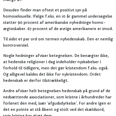
Desuden finder man oftest et positivt syn på
homoseksuelle. Ifølge f.eks. en 10 år gammel undersøgelse
støtter 90 procent af amerikanske nyhedninge homo-
ægteskaber. 67 procent af de øvrige amerikanere er imod.
Til sidst et par ord om termen nyhedenskab. Den er nemlig
kontroversiel.
Nogle hedninger afviser betegnelsen. De benægter ikke,
at hedenske religioner i dag indeholder nyskabelser i
forhold til tidligere, men det gør kristendom f.eks. også.
Og alligevel kaldes det ikke for nykristendom. Ordet
hedenskab er derfor tilstrækkeligt.
Andre afviser helt betegnelsen hedenskab på grund af de
nedsættende associationer, som kristne i århundreder har
forlenet den med, især ’afgudsdyrkelse’. For andre igen er
det en pointe at stå åbent og stolt ved det skældsord,
som kristne har givet dem.