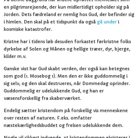
en pilgrimsrejsende, der kun midlertidigt opholder sig på
Jorden. Dets fædreland er nemlig hos Gud, der befinder sig
i himlen. Den skal på et tidspunkt da også
gå under
i
kosmiske katastrofer.
Kristne har i tidens løb desuden forkastet førkristne folks
dyrkelse af Solen og Månen og hellige træer, dyr, bjerge,
kilder m.v.
Ganske vist har Gud skabt verden, der også kan betegnes
som god (1. Mosebog 1). Men den er ikke guddommelig i
sig selv, og den skal destrueres, når Dommedag oprinder.
Guddommelig er udelukkende Gud, og han er
væsensforskellig fra skaberværket.
Endelig sætter kristendom på forskellig vis menneskene
over resten af naturen. F.eks. omfatter
næstekærlighedsbuddet og frelsen udelukkende dem.
Nogle vil sikkert indvende, at kristendommen eksisterer i