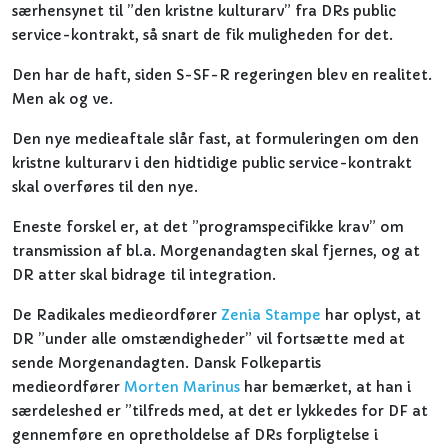
særhensynet til ”den kristne kulturarv” fra DRs public
service-kontrakt, så snart de fik muligheden for det.
Den har de haft, siden S-SF-R regeringen blev en realitet.
Men ak og ve.
Den nye medieaftale slår fast, at formuleringen om den
kristne kulturarv i den hidtidige public service-kontrakt
skal overføres til den nye.
Eneste forskel er, at det ”programspecifikke krav” om
transmission af bl.a. Morgenandagten skal fjernes, og at
DR atter skal bidrage til integration.
De Radikales medieordfører
Zenia Stampe
har oplyst, at
DR ”under alle omstændigheder” vil fortsætte med at
sende Morgenandagten. Dansk Folkepartis
medieordfører
Morten Marinus
har bemærket, at han i
særdeleshed er ”tilfreds med, at det er lykkedes for DF at
gennemføre en opretholdelse af DRs forpligtelse i