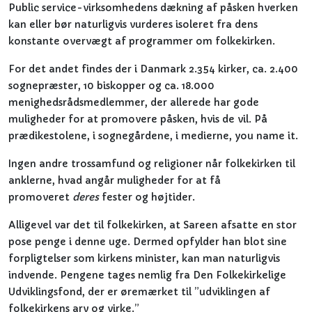
Public service-virksomhedens dækning af påsken hverken
kan eller bør naturligvis vurderes isoleret fra dens
konstante overvægt af programmer om folkekirken.
For det andet findes der i Danmark 2.354 kirker, ca. 2.400
sognepræster, 10 biskopper og ca. 18.000
menighedsrådsmedlemmer, der allerede har gode
muligheder for at promovere påsken, hvis de vil. På
prædikestolene, i sognegårdene, i medierne, you name it.
Ingen andre trossamfund og religioner når folkekirken til
anklerne, hvad angår muligheder for at få
promoveret
deres
fester og højtider.
Alligevel var det til folkekirken, at Sareen afsatte en stor
pose penge i denne uge. Dermed opfylder han blot sine
forpligtelser som kirkens minister, kan man naturligvis
indvende. Pengene tages nemlig fra Den Folkekirkelige
Udviklingsfond, der er øremærket til ”udviklingen af
folkekirkens arv og virke.”