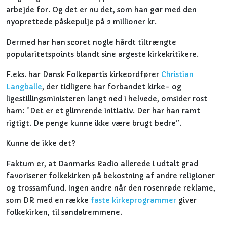
arbejde for. Og det er nu det, som han gør med den
nyoprettede påskepulje på 2 millioner kr.
Dermed har han scoret nogle hårdt tiltrængte
popularitetspoints blandt sine argeste kirkekritikere.
F.eks. har Dansk Folkepartis kirkeordfører
Christian
Langballe
, der tidligere har forbandet kirke- og
ligestillingsministeren langt ned i helvede, omsider rost
ham: ”Det er et glimrende initiativ. Der har han ramt
rigtigt. De penge kunne ikke være brugt bedre”.
Kunne de ikke det?
Faktum er, at Danmarks Radio allerede i udtalt grad
favoriserer folkekirken på bekostning af andre religioner
og trossamfund. Ingen andre når den rosenrøde reklame,
som DR med en række
faste kirkeprogrammer
giver
folkekirken, til sandalremmene.