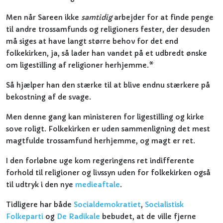
Men når Sareen ikke
samtidig
arbejder for at finde penge
til andre trossamfunds og religioners fester, der desuden
må siges at have langt større behov for det end
folkekirken, ja, så lader han vandet på et udbredt ønske
om ligestilling af religioner herhjemme.*
Så hjælper han den stærke til at blive endnu stærkere på
bekostning af de svage.
Men denne gang kan ministeren for ligestilling og kirke
sove roligt. Folkekirken er uden sammenligning det mest
magtfulde trossamfund herhjemme, og magt er ret.
I den forløbne uge kom regeringens ret indifferente
forhold til religioner og livssyn uden for folkekirken også
til udtryk i den nye
medieaftale
.
Tidligere har både
Socialdemokratiet
,
Socialistisk
Folkeparti
og
De Radikale
bebudet, at de ville fjerne