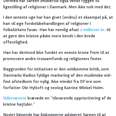
Dermed har Sareen imidlertid også vendt ryggen til
ligestilling af religioner i Danmark. Men ikke nok med det.
I den seneste uge har han givet (endnu) et eksempel på, at
han vil øge forskelsbehandlingen af religioner i
folkekirkens favør. Han har nemlig afsat
2 millioner kr
. til
at gøre den kristne påske mere kendt i den brede
offentlighed.
Han har derimod ikke fundet en eneste krone frem til at
promovere andre trossamfunds og religioners fester.
Baggrunden for initiativet er den voldsomme kritik, som
Danmarks Radios fyldige markering af den muslimske eid-
fest afstedkom for nylig. Ikke mindst fra DF’ere som
forfatter Ole Hyltoft og teolog Katrine Winkel Holm.
Sidstnævnte
krævede en ”tilsvarende opprioritering af de
kristne højtider.”
Noget lignende har biskopperne adviseret Sareen til at