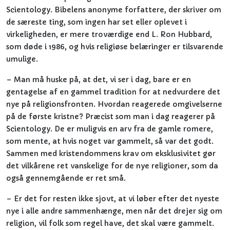
Scientology. Bibelens anonyme forfattere, der skriver om
de særeste ting, som ingen har set eller oplevet i
virkeligheden, er mere troværdige end L. Ron Hubbard,
som døde i 1986, og hvis religiøse belæringer er tilsvarende
umulige.
– Man må huske på, at det, vi ser i dag, bare er en
gentagelse af en gammel tradition for at nedvurdere det
nye på religionsfronten. Hvordan reagerede omgivelserne
på de første kristne? Præcist som man i dag reagerer på
Scientology. De er muligvis en arv fra de gamle romere,
som mente, at hvis noget var gammelt, så var det godt.
Sammen med kristendommens krav om eksklusivitet gør
det vilkårene ret vanskelige for de nye religioner, som da
også gennemgående er ret små.
– Er det for resten ikke sjovt, at vi løber efter det nyeste
nye i alle andre sammenhænge, men når det drejer sig om
religion, vil folk som regel have, det skal være gammelt.