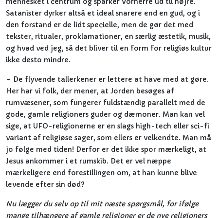
mennesket i centrum og sparker Vorherre ud til højre.
Satanister dyrker altså et ideal snarere end en gud, og i
den forstand er de lidt specielle, men de gør det med
tekster, ritualer, proklamationer, en særlig æstetik, musik,
og hvad ved jeg, så det bliver til en form for religiøs kultur
ikke desto mindre.
– De flyvende tallerkener er lettere at have med at gøre.
Her har vi folk, der mener, at Jorden besøges af
rumvæsener, som fungerer fuldstændig parallelt med de
gode, gamle religioners guder og dæmoner. Man kan vel
sige, at UFO-religionerne er en slags high-tech eller sci-fi
variant af religiøse sager, som ellers er velkendte. Man må
jo følge med tiden! Derfor er det ikke spor mærkeligt, at
Jesus ankommer i et rumskib. Det er vel næppe
mærkeligere end forestillingen om, at han kunne blive
levende efter sin død?
Nu lægger du selv op til mit næste spørgsmål, for ifølge
mange tilhængere af gamle religioner er de nye religioners