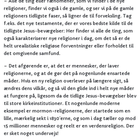
– Alle de ting eller fænomener, som vi finder i de nye
religioner, finder vi også i de gamle, og ser vi på de gamle
religioners tidligste faser, så ligner de til forveksling. Tag
f.eks. det nye testamente, der er vores bedste kilde til de
tidligste Jesus-bevægelser: Her finder vi alle de ting, som
også karakteriserer nye religioner i dag, om det så er de
helt urealistiske religiøse forventninger eller forholdet til
det omgivende samfund.
– Det afgørende er, at det er mennesker, der laver
religionerne, og at de gør det på nogenlunde ensartede
måder. Hvis en ny religion overlever på længere sigt, så
ændres dens vilkår, og så vil den glide ind i helt nye måder
at fungere på, ligesom da de tidlige Jesus-bevægelser blev
til store kirkeinstitutioner. Et nogenlunde moderne
eksempel er mormon-religionerne, der startede som en
lille, mærkelig sekt i 1830’erne, og som i dag tæller op mod
15 millioner mennesker og reelt er en verdensreligion. Der
er sket noget undervejs!