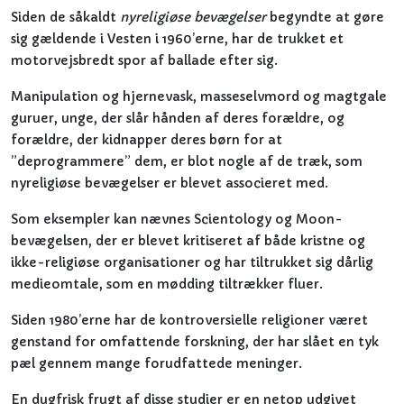
Siden de såkaldt
nyreligiøse bevægelser
begyndte at gøre
sig gældende i Vesten i 1960’erne, har de trukket et
motorvejsbredt spor af ballade efter sig.
Manipulation og hjernevask, masseselvmord og magtgale
guruer, unge, der slår hånden af deres forældre, og
forældre, der kidnapper deres børn for at
”deprogrammere” dem, er blot nogle af de træk, som
nyreligiøse bevægelser er blevet associeret med.
Som eksempler kan nævnes Scientology og Moon-
bevægelsen, der er blevet kritiseret af både kristne og
ikke-religiøse organisationer og har tiltrukket sig dårlig
medieomtale, som en mødding tiltrækker fluer.
Siden 1980’erne har de kontroversielle religioner været
genstand for omfattende forskning, der har slået en tyk
pæl gennem mange forudfattede meninger.
En dugfrisk frugt af disse studier er en netop udgivet