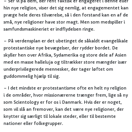
– Ser vi på dem, der rent faktisk er engageret i denne eller
hin nye religion, viser det sig nemlig, at engagementet kan
præge hele deres tilværelse, så i den forstand kan en af de
små, nye religioner have stor magt. Men som medspiller i
samfundsmaskineriet er indflydelsen ringe.
– På verdensplan er det ubetinget de såkaldt evangelikale
protestantiske nye bevægelser, der rydder bordet. De
skyller hen over Afrika, Sydamerika og store dele af Asien
med en masse halleluja og tiltrækker store mængder især
underprivilegerede mennesker, der tager løftet om
guddommelig hjælp til sig.
– I det mindste er protestantisme ofte en helt ny religion
i de områder, hvor missionærerne trænger frem, lige så ny
som Scientology er for os i Danmark. Hvis der er noget,
som vil slå an fremover, kan det være nye religioner, der
knytter sig særligt til lokale steder, eller til bestemte
nationer eller folkegrupper.