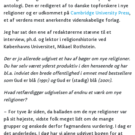
antologi. Den er redigeret af to danske topforskere i nye
religioner og er udkommet på
Cambridge University Press
,
et af verdens mest anerkendte videnskabelige forlag.
Jeg har sat den ene af redaktørerne stævne til et
interview, ph.d. og lektor i religionshistorie ved
Københavns Universitet, Mikael Rothstein.
Der er jo allerede udgivet et hav af bøger om nye religioner.
Du har selv været yderst produktiv i den henseende og har
bl.a. indviet den brede offentlighed i emnet med bestsellere
som
Gud er blå
(1991) og
Gud er (stadig) blå
(2001).
Hvad retfærdiggør udgivelsen af endnu et værk om nye
religioner?
– For tyve år siden, da balladen om de nye religioner var
på sit højeste, vidste folk meget lidt om de mange
grupper og ønskede derfor fagmandens vurdering. I dag er
det anderledes. I dag har vi alene udgivet bogen for at