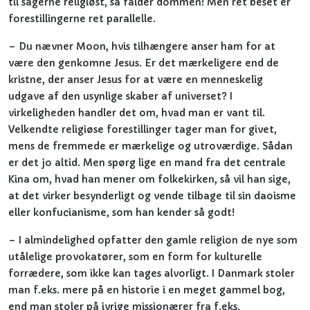
til sagerne religiøst, så falder dommen! Men ret beset er
forestillingerne ret parallelle.
– Du nævner Moon, hvis tilhængere anser ham for at
være den genkomne Jesus. Er det mærkeligere end de
kristne, der anser Jesus for at være en menneskelig
udgave af den usynlige skaber af universet? I
virkeligheden handler det om, hvad man er vant til.
Velkendte religiøse forestillinger tager man for givet,
mens de fremmede er mærkelige og utroværdige. Sådan
er det jo altid. Men spørg lige en mand fra det centrale
Kina om, hvad han mener om folkekirken, så vil han sige,
at det virker besynderligt og vende tilbage til sin daoisme
eller konfucianisme, som han kender så godt!
– I almindelighed opfatter den gamle religion de nye som
utålelige provokatører, som en form for kulturelle
forrædere, som ikke kan tages alvorligt. I Danmark stoler
man f.eks. mere på en historie i en meget gammel bog,
end man stoler på ivrige missionærer fra f.eks.