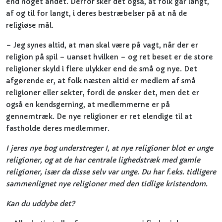
end noget andet. Derfor sker det også, at folk går langt,
af og til for langt, i deres bestræbelser på at nå de
religiøse mål.
– Jeg synes altid, at man skal være på vagt, når der er
religion på spil – uanset hvilken – og ret beset er de store
religioner skyld i flere ulykker end de små og nye. Det
afgørende er, at folk næsten altid er medlem af små
religioner eller sekter, fordi de ønsker det, men det er
også en kendsgerning, at medlemmerne er på
gennemtræk. De nye religioner er ret elendige til at
fastholde deres medlemmer.
I jeres nye bog understreger I, at nye religioner blot er unge
religioner, og at de har centrale lighedstræk med gamle
religioner, især da disse selv var unge. Du har f.eks. tidligere
sammenlignet nye religioner med den tidlige kristendom.
Kan du uddybe det?