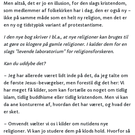
Men altså, det er jo en illusion, for den slags kristendom,
som medlemmer af folkekirken har i dag, den er også ny –
ikke på samme måde som en helt ny religion, men det er
en ny og tidstypisk variant af protestantisme.
I den nye bog skriver I bl.a., at nye religioner kan bruges til
at gøre os klogere på gamle religioner. I kalder dem for en
slags ”levende laboratorium” for religionsforskeren.
Kan du uddybe det?
– Jeg har allerede været lidt inde på det, da jeg talte om
de første Jesus-bevægelser, men forestil dig det her: Vi
har meget få kilder, som kan fortælle os noget om tidlig
islam, tidlig buddhisme eller tidlig kristendom. Men vi kan
da ane konturerne af, hvordan det har været, og hvad der
er sket.
– Omvendt vælter vi os i kilder om nutidens nye
religioner. Vi kan jo studere dem på klods hold. Hvorfor så