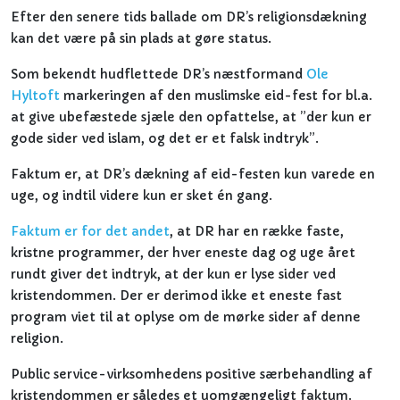
Efter den senere tids ballade om DR’s religionsdækning
kan det være på sin plads at gøre status.
Som bekendt hudflettede DR’s næstformand
Ole
Hyltoft
markeringen af den muslimske eid-fest for bl.a.
at give ubefæstede sjæle den opfattelse, at ”der kun er
gode sider ved islam, og det er et falsk indtryk”.
Faktum er, at DR’s dækning af eid-festen kun varede en
uge, og indtil videre kun er sket én gang.
Faktum er for det andet
, at DR har en række faste,
kristne programmer, der hver eneste dag og uge året
rundt giver det indtryk, at der kun er lyse sider ved
kristendommen. Der er derimod ikke et eneste fast
program viet til at oplyse om de mørke sider af denne
religion.
Public service-virksomhedens positive særbehandling af
kristendommen er således et uomgængeligt faktum.