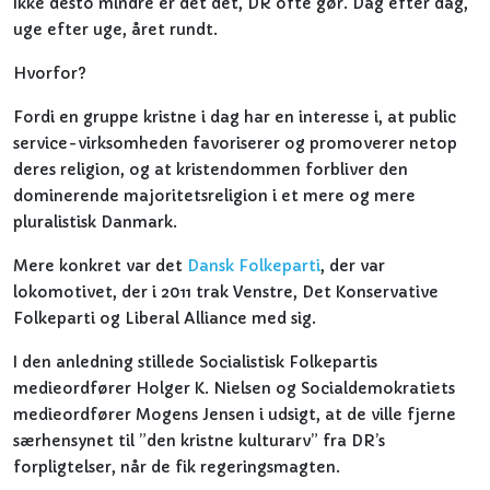
Ikke desto mindre er det det, DR ofte gør. Dag efter dag,
uge efter uge, året rundt.
Hvorfor?
Fordi en gruppe kristne i dag har en interesse i, at public
service-virksomheden favoriserer og promoverer netop
deres religion, og at kristendommen forbliver den
dominerende majoritetsreligion i et mere og mere
pluralistisk Danmark.
Mere konkret var det
Dansk Folkeparti
, der var
lokomotivet, der i 2011 trak Venstre, Det Konservative
Folkeparti og Liberal Alliance med sig.
I den anledning stillede Socialistisk Folkepartis
medieordfører Holger K. Nielsen og Socialdemokratiets
medieordfører Mogens Jensen i udsigt, at de ville fjerne
særhensynet til ”den kristne kulturarv” fra DR’s
forpligtelser, når de fik regeringsmagten.