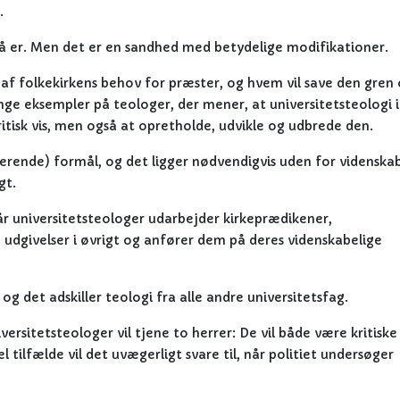
.
å er. Men det er en sandhed med betydelige modifikationer.
t af folkekirkens behov for præster, og hvem vil save den gren 
nge eksempler på teologer, der mener, at universitetsteologi 
ritisk vis, men også at opretholde, udvikle og udbrede den.
ucerende) formål, og det ligger nødvendigvis uden for videnska
gt.
år universitetsteologer udarbejder kirkeprædikener,
 udgivelser i øvrigt og anfører dem på deres videnskabelige
g det adskiller teologi fra alle andre universitetsfag.
ersitetsteologer vil tjene to herrer: De vil både være kritiske
l tilfælde vil det uvægerligt svare til, når politiet undersøger