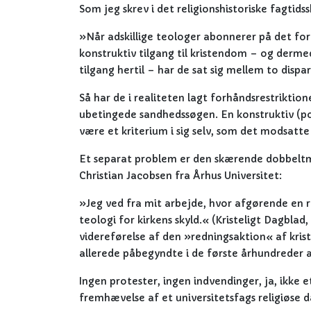
Som jeg skrev i det religionshistoriske fagtidss
»Når adskillige teologer abonnerer på det forhå
konstruktiv tilgang til kristendom – og derme
tilgang hertil – har de sat sig mellem to dispa
Så har de i realiteten lagt forhåndsrestriktion
ubetingede sandhedssøgen. En konstruktiv (positi
være et kriterium i sig selv, som det modsatte
Et separat problem er den skærende dobbeltmora
Christian Jacobsen fra Århus Universitet:
»Jeg ved fra mit arbejde, hvor afgørende en ro
teologi for kirkens skyld.« (Kristeligt Dagbla
videreførelse af den »redningsaktion« af kris
allerede påbegyndte i de første århundreder af 
Ingen protester, ingen indvendinger, ja, ikke 
fremhævelse af et universitetsfags religiøse 