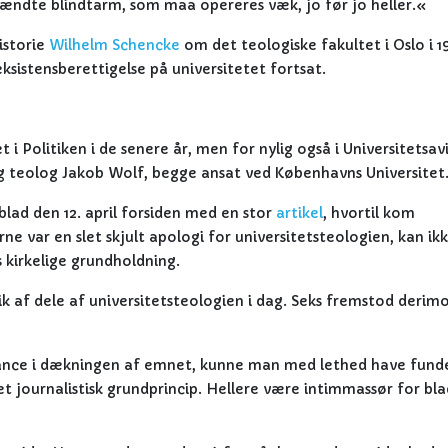
tændte blindtarm, som maa opereres væk, jo før jo heller.«
istorie
Wilhelm Schencke
om det teologiske fakultet i Oslo i 19
ksistensberettigelse på universitetet fortsat.
i Politiken i de senere år, men for nylig også i Universitetsav
og teolog Jakob Wolf, begge ansat ved Københavns Universitet
lad den 12. april forsiden med en stor
artikel
, hvortil kom
erne var en slet skjult apologi for universitetsteologien, kan ik
s kirkelige grundholdning.
ik af dele af universitetsteologien i dag. Seks fremstod derim
lance i dækningen af emnet, kunne man med lethed have fund
 et journalistisk grundprincip. Hellere være intimmassør for bl