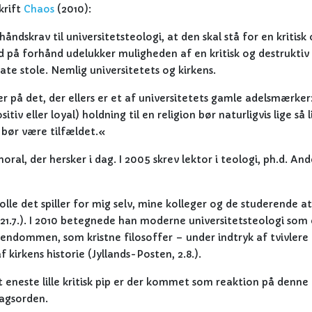
krift
Chaos
(2010):
ndskrav til universitetsteologi, at den skal stå for en kritisk
d på forhånd udelukker muligheden af en kritisk og destruktiv
rate stole. Nemlig universitetets og kirkens.
er på det, der ellers er et af universitetets gamle adelsmærker
v eller loyal) holdning til en religion bør naturligvis lige så l
 bør være tilfældet.«
l, der hersker i dag. I 2005 skrev lektor i teologi, ph.d. And
lle det spiller for mig selv, mine kolleger og de studerende at
d, 21.7.). I 2010 betegnede han moderne universitetsteologi som
tendommen, som kristne filosoffer – under indtryk af tvivlere
kirkens historie (Jyllands-Posten, 2.8.).
et eneste lille kritisk pip er der kommet som reaktion på denne
dagsorden.