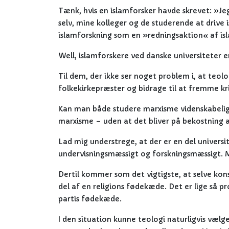
Tænk, hvis en islamforsker havde skrevet: »Jeg
selv, mine kolleger og de studerende at drive
islamforskning som en »redningsaktion« af is
Well, islamforskere ved danske universiteter e
Til dem, der ikke ser noget problem i, at teol
folkekirkepræster og bidrage til at fremme 
Kan man både studere marxisme videnskabelig
marxisme – uden at det bliver på bekostning 
Lad mig understrege, at der er en del universi
undervisningsmæssigt og forskningsmæssigt. Me
Dertil kommer som det vigtigste, at selve kons
del af en religions fødekæde. Det er lige så pr
partis fødekæde.
I den situation kunne teologi naturligvis vælge