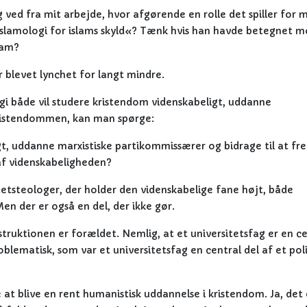
 ved fra mit arbejde, hvor afgørende en rolle det spiller for 
 islamologi for islams skyld«? Tænk hvis han havde betegnet 
lam?
r blevet lynchet for langt mindre.
ogi både vil studere kristendom videnskabeligt, uddanne
kristendommen, kan man spørge:
t, uddanne marxistiske partikommissærer og bidrage til at f
af videnskabeligheden?
tetsteologer, der holder den videnskabelige fane højt, både
n der er også en del, der ikke gør.
truktionen er forældet. Nemlig, at et universitetsfag er en ce
oblematisk, som var et universitetsfag en central del af et poli
 at blive en rent humanistisk uddannelse i kristendom. Ja, det 