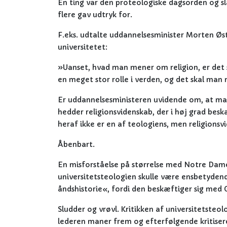
Én ting var den proteologiske dagsorden og s
flere gav udtryk for.
F.eks. udtalte uddannelsesminister Morten Øs
universitetet:
»Uanset, hvad man mener om religion, er det sv
en meget stor rolle i verden, og det skal man
Er uddannelsesministeren uvidende om, at man
hedder religionsvidenskab, der i høj grad besk
heraf ikke er en af teologiens, men religion
Åbenbart.
En misforståelse på størrelse med Notre Dame
universitetsteologien skulle være ensbetydend
åndshistorie«, fordi den beskæftiger sig med 
Sludder og vrøvl. Kritikken af universitetsteo
lederen maner frem og efterfølgende kritiser