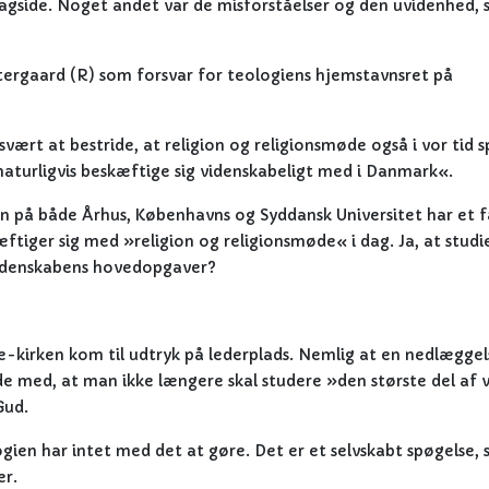
lagside. Noget andet var de misforståelser og den uvidenhed,
tergaard (R) som forsvar for teologiens hjemstavnsret på
ært at bestride, at religion og religionsmøde også i vor tid sp
 naturligvis beskæftige sig videnskabeligt med i Danmark«.
 på både Århus, Københavns og Syddansk Universitet har et f
æftiger sig med »religion og religionsmøde« i dag. Ja, at studi
svidenskabens hovedopgaver?
-kirken kom til udtryk på lederplads. Nemlig at en nedlæggel
e med, at man ikke længere skal studere »den største del af 
Gud.
logien har intet med det at gøre. Det er et selvskabt spøgelse,
er.