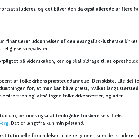
fortsat studeres, og det bliver den da også allerede af flere f
kun finansierer uddannelsen af den evangelisk-lutherske kirkes
 religiøse specialister.
orpligtet på videnskaben, kan og skal bidrage til at opretholde
cent af folkekirkens præsteuddannelse. Den sidste, lille del f
sætningen for, at man kan blive præst, hvilket langt størsted
versitetsteologi altså ingen folkekirkepræster, og uden
udium, betones også af teologiske forskere selv, f.eks.
berg
. Det er langtfra kun min påstand.
stitutionelle forbindelser til de religioner, som det studerer,