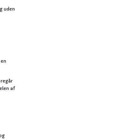
ag uden
 en
oregår
elen af
 og