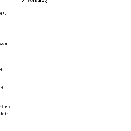
Foredrag
13.
isen
.
ke
od
et en
adets