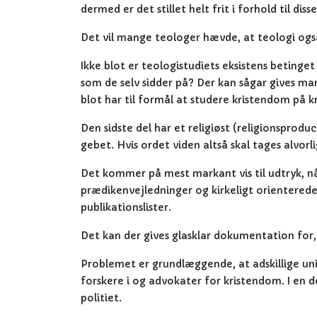
dermed er det stillet helt frit i forhold til disse
Det vil mange teologer hævde, at teologi ogs
Ikke blot er teologistudiets eksistens betinge
som de selv sidder på? Der kan sågar gives ma
blot har til formål at studere kristendom på k
Den sidste del har et religiøst (religionsprod
gebet. Hvis ordet viden altså skal tages alvorli
Det kommer på mest markant vis til udtryk, n
prædikenvejledninger og kirkeligt orienterede
publikationslister.
Det kan der gives glasklar dokumentation for, o
Problemet er grundlæggende, at adskillige univ
forskere i og advokater for kristendom. I en de
politiet.