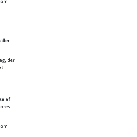
 som
iller
ag, der
et
se af
vores
 som