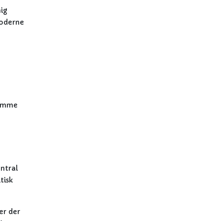
mig
moderne
remme
ntral
tisk
er der