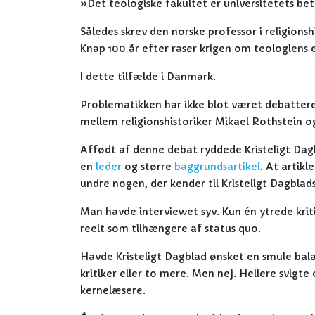
»Det teologiske fakultet er universitetets be
Således skrev den norske professor i religionsh
Knap 100 år efter raser krigen om teologiens e
I dette tilfælde i Danmark.
Problematikken har ikke blot været debatteret 
mellem religionshistoriker Mikael Rothstein 
Affødt af denne debat ryddede Kristeligt Dagb
en
leder
og større
baggrundsartikel
. At artikl
undre nogen, der kender til Kristeligt Dagblad
Man havde interviewet syv. Kun én ytrede krit
reelt som tilhængere af status quo.
Havde Kristeligt Dagblad ønsket en smule ba
kritiker eller to mere. Men nej. Hellere svigte
kernelæsere.