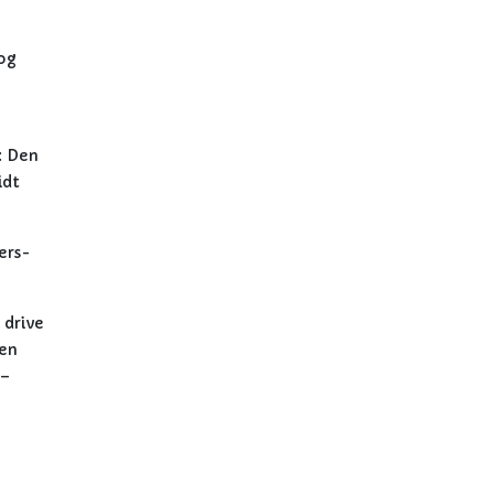
 og
: Den
idt
ers-
 drive
 en
 –