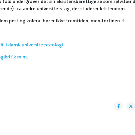
å fald undergraver det sin eksistensberettigelse som selvstænd
ørende) fra andre universitetsfag, der studerer kristendom.
llem pest og kolera, hører ikke fremtiden, men fortiden til.
 i dansk universitetsteologi
gikritik m.m.