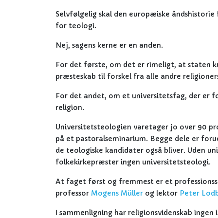
Selvfølgelig skal den europæiske åndshistorie 
for teologi.
Nej, sagens kerne er en anden.
For det første, om det er rimeligt, at staten 
præsteskab til forskel fra alle andre religioners
For det andet, om et universitetsfag, der er f
religion.
Universitetsteologien varetager jo over 90 pro
på et pastoralseminarium. Begge dele er forud
de teologiske kandidater også bliver. Uden uni
folkekirkepræster ingen universitetsteologi.
At faget først og fremmest er et professionsst
professor
Mogens Müller
og lektor
Peter Lod
I sammenligning har religionsvidenskab ingen in