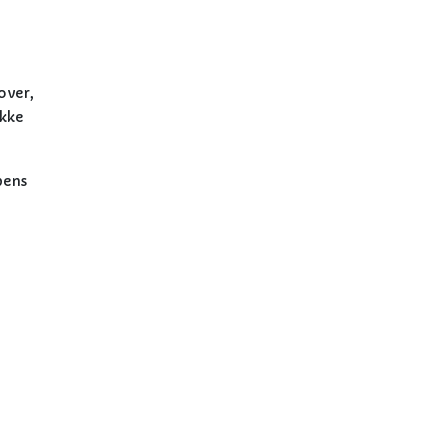
over,
ikke
bens