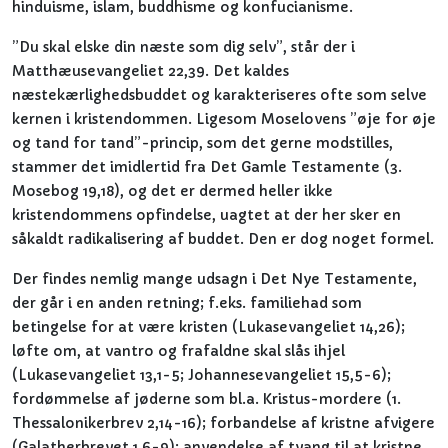
hinduisme, islam, buddhisme og konfucianisme.
”Du skal elske din næste som dig selv”, står der i
Matthæusevangeliet 22,39. Det kaldes
næstekærlighedsbuddet og karakteriseres ofte som selve
kernen i kristendommen. Ligesom Moselovens ”øje for øje
og tand for tand”-princip, som det gerne modstilles,
stammer det imidlertid fra Det Gamle Testamente (3.
Mosebog 19,18), og det er dermed heller ikke
kristendommens opfindelse, uagtet at der her sker en
såkaldt radikalisering af buddet. Den er dog noget formel.
Der findes nemlig mange udsagn i Det Nye Testamente,
der går i en anden retning; f.eks. familiehad som
betingelse for at være kristen (Lukasevangeliet 14,26);
løfte om, at vantro og frafaldne skal slås ihjel
(Lukasevangeliet 13,1-5; Johannesevangeliet 15,5-6);
fordømmelse af jøderne som bl.a. Kristus-mordere (1.
Thessalonikerbrev 2,14-16); forbandelse af kristne afvigere
(Galatherbrevet 1,6-9); anvendelse af tvang til at kristne