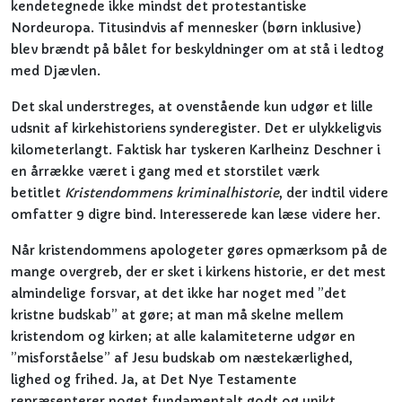
kendetegnede ikke mindst det protestantiske
Nordeuropa. Titusindvis af mennesker (børn inklusive)
blev brændt på bålet for beskyldninger om at stå i ledtog
med Djævlen.
Det skal understreges, at ovenstående kun udgør et lille
udsnit af kirkehistoriens synderegister. Det er ulykkeligvis
kilometerlangt. Faktisk har tyskeren Karlheinz Deschner i
en årrække været i gang med et storstilet værk
betitlet
Kristendommens kriminalhistorie
, der indtil videre
omfatter 9 digre bind. Interesserede kan læse videre her.
Når kristendommens apologeter gøres opmærksom på de
mange overgreb, der er sket i kirkens historie, er det mest
almindelige forsvar, at det ikke har noget med ”det
kristne budskab” at gøre; at man må skelne mellem
kristendom og kirken; at alle kalamiteterne udgør en
”misforståelse” af Jesu budskab om næstekærlighed,
lighed og frihed. Ja, at Det Nye Testamente
repræsenterer noget fundamentalt godt og unikt.