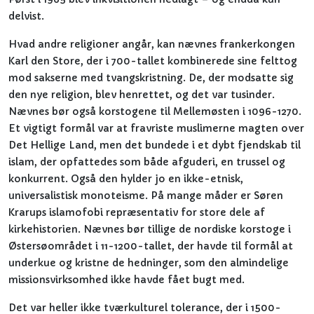
delvist.
Hvad andre religioner angår, kan nævnes frankerkongen
Karl den Store, der i 700-tallet kombinerede sine felttog
mod sakserne med tvangskristning. De, der modsatte sig
den nye religion, blev henrettet, og det var tusinder.
Nævnes bør også korstogene til Mellemøsten i 1096-1270.
Et vigtigt formål var at fravriste muslimerne magten over
Det Hellige Land, men det bundede i et dybt fjendskab til
islam, der opfattedes som både afguderi, en trussel og
konkurrent. Også den hylder jo en ikke-etnisk,
universalistisk monoteisme. På mange måder er Søren
Krarups islamofobi repræsentativ for store dele af
kirkehistorien. Nævnes bør tillige de nordiske korstoge i
Østersøområdet i 11-1200-tallet, der havde til formål at
underkue og kristne de hedninger, som den almindelige
missionsvirksomhed ikke havde fået bugt med.
Det var heller ikke tværkulturel tolerance, der i 1500-