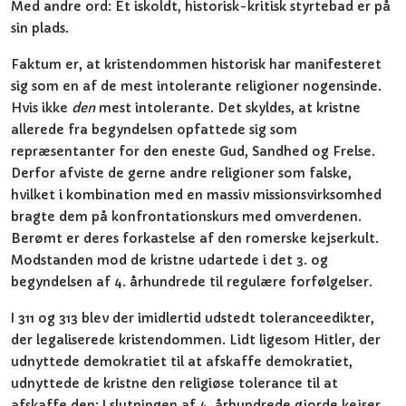
Med andre ord: Et iskoldt, historisk-kritisk styrtebad er på
sin plads.
Faktum er, at kristendommen historisk har manifesteret
sig som en af de mest intolerante religioner nogensinde.
Hvis ikke
den
mest intolerante. Det skyldes, at kristne
allerede fra begyndelsen opfattede sig som
repræsentanter for den eneste Gud, Sandhed og Frelse.
Derfor afviste de gerne andre religioner som falske,
hvilket i kombination med en massiv missionsvirksomhed
bragte dem på konfrontationskurs med omverdenen.
Berømt er deres forkastelse af den romerske kejserkult.
Modstanden mod de kristne udartede i det 3. og
begyndelsen af 4. århundrede til regulære forfølgelser.
I 311 og 313 blev der imidlertid udstedt toleranceedikter,
der legaliserede kristendommen. Lidt ligesom Hitler, der
udnyttede demokratiet til at afskaffe demokratiet,
udnyttede de kristne den religiøse tolerance til at
afskaffe den: I slutningen af 4. århundrede gjorde kejser