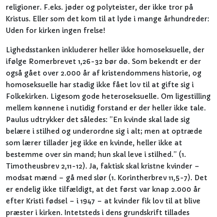
religioner. F.eks. jøder og polyteister, der ikke tror på
Kristus. Eller som det kom til at lyde i mange århundreder:
Uden for kirken ingen frelse!
Lighedsstanken inkluderer heller ikke homoseksuelle, der
ifølge Romerbrevet 1,26-32 bør dø. Som bekendt er der
også gået over 2.000 år af kristendommens historie, og
homoseksuelle har stadig ikke fået lov til at gifte sig i
Folkekirken. Ligesom gode heteroseksuelle. Om ligestilling
mellem kønnene i nutidig forstand er der heller ikke tale.
Paulus udtrykker det således: ”En kvinde skal lade sig
belære i stilhed og underordne sig i alt; men at optræde
som lærer tillader jeg ikke en kvinde, heller ikke at
bestemme over sin mand; hun skal leve i stilhed.” (1.
Timotheusbrev 2,11-12). Ja, faktisk skal kristne kvinder –
modsat mænd – gå med slør (1. Korintherbrev 11,5-7). Det
er endelig ikke tilfældigt, at det først var knap 2.000 år
efter Kristi fødsel – i 1947 – at kvinder fik lov til at blive
præster i kirken. Intetsteds i dens grundskrift tillades