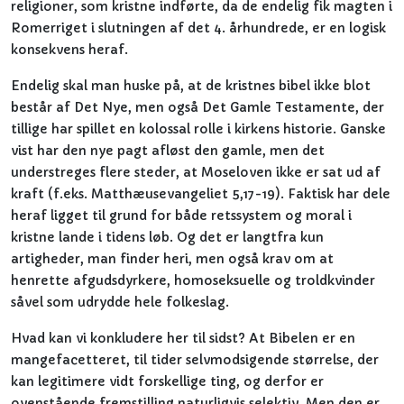
religioner, som kristne indførte, da de endelig fik magten i
Romerriget i slutningen af det 4. århundrede, er en logisk
konsekvens heraf.
Endelig skal man huske på, at de kristnes bibel ikke blot
består af Det Nye, men også Det Gamle Testamente, der
tillige har spillet en kolossal rolle i kirkens historie. Ganske
vist har den nye pagt afløst den gamle, men det
understreges flere steder, at Moseloven ikke er sat ud af
kraft (f.eks. Matthæusevangeliet 5,17-19). Faktisk har dele
heraf ligget til grund for både retssystem og moral i
kristne lande i tidens løb. Og det er langtfra kun
artigheder, man finder heri, men også krav om at
henrette afgudsdyrkere, homoseksuelle og troldkvinder
såvel som udrydde hele folkeslag.
Hvad kan vi konkludere her til sidst? At Bibelen er en
mangefacetteret, til tider selvmodsigende størrelse, der
kan legitimere vidt forskellige ting, og derfor er
ovenstående fremstilling naturligvis selektiv. Men den er