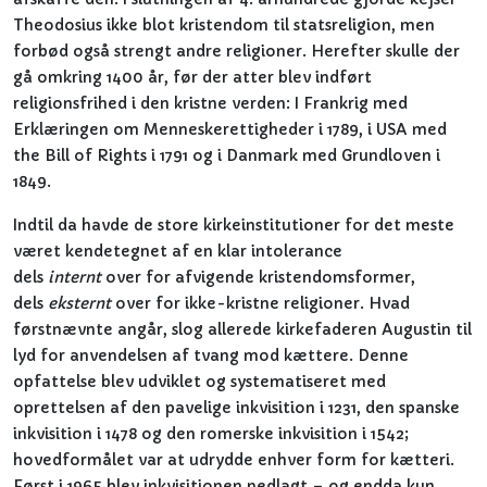
Theodosius ikke blot kristendom til statsreligion, men
forbød også strengt andre religioner. Herefter skulle der
gå omkring 1400 år, før der atter blev indført
religionsfrihed i den kristne verden: I Frankrig med
Erklæringen om Menneskerettigheder i 1789, i USA med
the Bill of Rights i 1791 og i Danmark med Grundloven i
1849.
Indtil da havde de store kirkeinstitutioner for det meste
været kendetegnet af en klar intolerance
dels
internt
over for afvigende kristendomsformer,
dels
eksternt
over for ikke-kristne religioner. Hvad
førstnævnte angår, slog allerede kirkefaderen Augustin til
lyd for anvendelsen af tvang mod kættere. Denne
opfattelse blev udviklet og systematiseret med
oprettelsen af den pavelige inkvisition i 1231, den spanske
inkvisition i 1478 og den romerske inkvisition i 1542;
hovedformålet var at udrydde enhver form for kætteri.
Først i 1965 blev inkvisitionen nedlagt – og endda kun