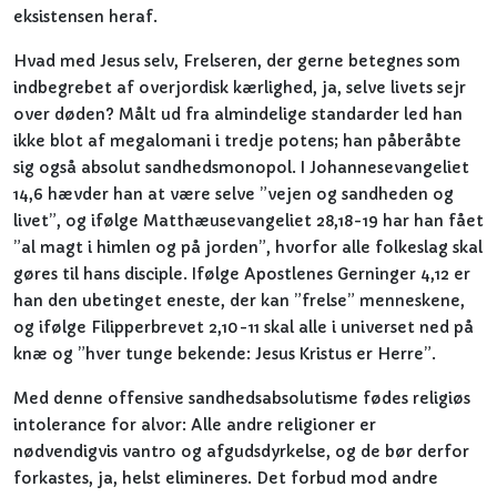
eksistensen heraf.
Hvad med Jesus selv, Frelseren, der gerne betegnes som
indbegrebet af overjordisk kærlighed, ja, selve livets sejr
over døden? Målt ud fra almindelige standarder led han
ikke blot af megalomani i tredje potens; han påberåbte
sig også absolut sandhedsmonopol. I Johannesevangeliet
14,6 hævder han at være selve ”vejen og sandheden og
livet”, og ifølge Matthæusevangeliet 28,18-19 har han fået
”al magt i himlen og på jorden”, hvorfor alle folkeslag skal
gøres til hans disciple. Ifølge Apostlenes Gerninger 4,12 er
han den ubetinget eneste, der kan ”frelse” menneskene,
og ifølge Filipperbrevet 2,10-11 skal alle i universet ned på
knæ og ”hver tunge bekende: Jesus Kristus er Herre”.
Med denne offensive sandhedsabsolutisme fødes religiøs
intolerance for alvor: Alle andre religioner er
nødvendigvis vantro og afgudsdyrkelse, og de bør derfor
forkastes, ja, helst elimineres. Det forbud mod andre