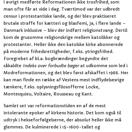
I øvrigt medførte Reformationen ikke trosfrihed, som
man ofte får at vide i dag. Tværtimod var der udbredt
censur i protestantiske lande, og der blev praktiseret
brutale straffe for kætteri og blasfemi, ja, i flere lande –
Danmark inklusive – blev der indført religionstvang. Dertil
kom de grusomme religionskrige mellem katolikker og
protestanter. Heller ikke den katolske kirke abonnerede
på moderne frihedsrettigheder, f.eks. ytringsfrihed.
Foregrebet af bl.a. bogbrændinger begyndte det
såkaldte
Indeks over forbudte bøger
at udkomme som led i
Modreformationen, og det blev først afskaffet i 1966. Her
kan man finde en række af Vestens mest indflydelsesrige
tænkere, f.eks. oplysningsfilosofferne Locke,
Montesquieu, Voltaire, Rousseau og Kant.
Samlet set var reformationstiden en af de mest
intolerante epoker af kirkens historie. Det kom også til
udtryk i hekseforfølgelserne, der absolut heller ikke må
glemmes. De kulminerede i 15-1600-tallet og