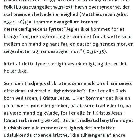
folk (Lukasevangeliet 14,21-23); hævn over synderne, der
skal brænde i helvede i al evighed (Matthæusevangeliet
25,41-46); ja, i samme evangelium tordner
næstekærlighedens fyrste: ”Jeg er ikke kommet for at
bringe fred, men sværd. Jeg er kommet for at sætte splid
mellem en mand og hans far, en datter og hendes mor, en
svigerdatter og hendes svigermor.” (10,34-35).
Intet af dette lyder særligt næstekærligt, og det er det
heller ikke.
Som den tredje juvel i kristendommens krone fremhæves
ofte dens universelle ”lighedstanke”: ”For I er alle Guds
børn ved troen, i Kristus Jesus. …
Her kommer det ikke an
på at være jøde eller græker, på at være træl eller fri, på
at være mand og kvinde, for I er alle én i Kristus Jesus”.
(Galatherbrevet 3,26-28). Det er imidlertid langtfra noget
budskab om alle menneskers lighed; det omfatter
udelukkende troende kristne, ikke tilhængere af andre