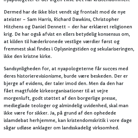
Dermed har de ikke blot vendt sig frontalt mod de nye
ateister – Sam Harris, Richard Dawkins, Christopher
Hitchens og Daniel Dennett – der har erklæret religionen
krig. De har også afvist en ellers betydelig konsensus om,
at kilden til hæderkronede vestlige værdier først og
fremmest skal findes i Oplysningstiden og sekulariseringen,
ikke den kristne kirke.
Sandsynligheden for, at nyapologeterne får succes med
deres historierevisionisme, burde være beskeden. Der er
bjerge af evidens, der taler imod den. Men da den har
fået magtfulde kirkeorganisationer til at vejre
morgenluft, godt støttet af den borgerlige presse,
medieglade teologer og almindelig uvidenhed, skal man
ikke være for sikker. Ja, på grund af den ophedede
islamdebat herhjemme, kan kristendomskritik i vore dage
sågar udløse anklager om landsskadelig virksomhed.