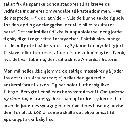
tallet fik de spanske conquistadores til at kræve de
indfødte indianeres omvendelse til kristendommen. Hvis
de nægtede – fik de at vide – ville de kunne takke sig selv
for den død og ødelæggelse, der ville blive resultatet
heraf. Det var imidlertid ikke kun spaniolerne, der gjorde
sig skyldige i regelrette forbrydelser. Faktisk blev mange
af de indfødte i både Nord- og Sydamerika myrdet, gjort
til slaver eller fordrevet af de kristne kolonimagter. Tænk,
hvis det var taberne, der skulle skrive Amerikas historie.
Man må heller ikke glemme de talrige massakrer på jøder
fra det 11.-18. århundrede; ej heller den generelle
antisemitisme i kirken. Og her holdt Luther sig ikke
tilbage. Berygtet er således hans smædeskrift
Om jøderne
og deres løgne
fra 1543, hvor han opfordrer tyskerne til at
brænde jødernes synagoger, nedrive deres huse og udvise
dem for altid. 400 år senere skulle det blive omsat til
apokalyptisk virkelighed.