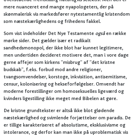
mere nuanceret end mange nyapologeters, der på
skønmalerisk vis markedsfører nytestamentlig kristendom
som næstekærlighedens og frihedens fakkel.
Som vist indeholder Det Nye Testamente
også
en række
mørke sider. Det gælder især et radikalt
sandhedsmonopol, der ikke blot har kunnet legitimere,
men undertiden decideret motivere det, man i vore dage
gerne affejer som kirkens ”misbrug” af ”det kristne
budskab”, f.eks. forbud mod andre religioner,
tvangsomvendelser, korstoge, inkvisition, antisemitisme,
censur, kolonisering og hekseforfølgelser. Omvendt har
moderne forestillinger om homoseksuelles ligeværd og
kvinders ligestilling ikke meget med Bibelen at gøre.
De kristne grundtekster er altså ikke blot glødende
næstekærlighed og svimlende forjættelser om paradis. De
er tillige karakteriseret af absolutisme, eksklusivisme og
intolerance, og derfor kan man ikke på uproblematisk vis