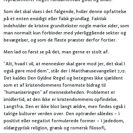
Som det skal vises i det følgende, hviler denne opfattelse
på et enten ensidigt eller falsk grundlag. Faktisk
indeholder de kristne grundtekster nogle mørke sider, som
man normalt kun forbinder med yderliggående sekter og
bevægelser, og som de fleste præster derfor fortier.
Men lad os først se på det, man gerne er stolt af.
”Alt, hvad I vil, at mennesker skal gøre mod jer, det skal I
også gøre mod dem”, står der i Matthæusevangeliet 7,12.
Det kaldes Den Gyldne Regel og betegnes ikke sjældent
som et af kristendommens fornemste bidrag til
”humaniseringen” af menneskeheden. Problemet er
imidlertid, at den ikke er kristendommens opfindelse.
Langtfra. Den er ikke blot langt ældre, men findes også i
talrige kulturer verden over. Den optræder således – i
positivt eller negativt formulerede former – i jødedom,
oldægyptisk religion, græsk og romersk filosofi,