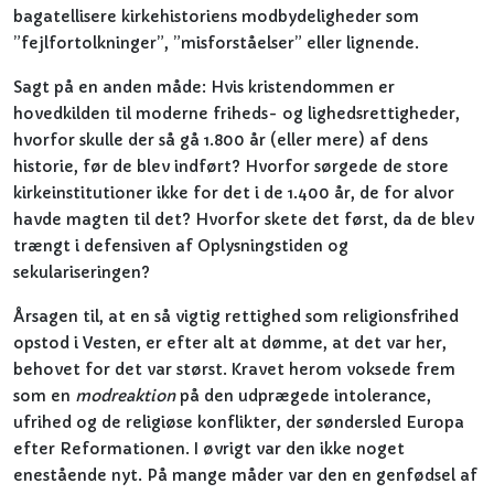
bagatellisere kirkehistoriens modbydeligheder som
”fejlfortolkninger”, ”misforståelser” eller lignende.
Sagt på en anden måde: Hvis kristendommen er
hovedkilden til moderne friheds- og lighedsrettigheder,
hvorfor skulle der så gå 1.800 år (eller mere) af dens
historie, før de blev indført? Hvorfor sørgede de store
kirkeinstitutioner ikke for det i de 1.400 år, de for alvor
havde magten til det? Hvorfor skete det først, da de blev
trængt i defensiven af Oplysningstiden og
sekulariseringen?
Årsagen til, at en så vigtig rettighed som religionsfrihed
opstod i Vesten, er efter alt at dømme, at det var her,
behovet for det var størst. Kravet herom voksede frem
som en
modreaktion
på den udprægede intolerance,
ufrihed og de religiøse konflikter, der søndersled Europa
efter Reformationen. I øvrigt var den ikke noget
enestående nyt. På mange måder var den en genfødsel af