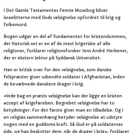
I Det Gamle Testamentes Femte Mosebog bliver
israelitterne med Guds velsignelse opfordret til krig og
folkemord.
Bogen udgør en del af fundamentet for kristendommen,
der historisk set er en af de mest krigeriske af alle
religioner, forklarer religionsforsker Jens André Herbener,
der er ekstern lektor på Syddansk Universitet.
Han er kritisk over for den velsignelse, som danske
feltpræster giver udsendte soldater i Afghanistan, inden
de bevæbnede danskere drager i krig.
»Inde bag en præsts velsignelse kan der ligge en kristen
accept af krigsførelsen. Begrebet velsignelse har to
betydninger. For det første giver man en tilladelse. Og i
en religiøs sammenhæng betyder velsignelse at udstyre
nogen med en guddoms kraft. Så Gud er på soldaternes
side, og han beskytter dem, når de drager i krig«, forklarer