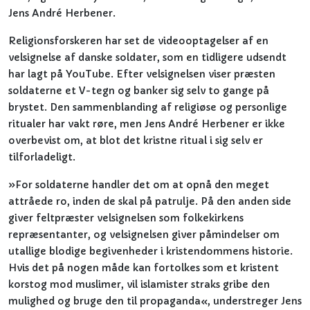
Jens André Herbener.
Religionsforskeren har set de videooptagelser af en
velsignelse af danske soldater, som en tidligere udsendt
har lagt på YouTube. Efter velsignelsen viser præsten
soldaterne et V-tegn og banker sig selv to gange på
brystet. Den sammenblanding af religiøse og personlige
ritualer har vakt røre, men Jens André Herbener er ikke
overbevist om, at blot det kristne ritual i sig selv er
tilforladeligt.
»For soldaterne handler det om at opnå den meget
attråede ro, inden de skal på patrulje. På den anden side
giver feltpræster velsignelsen som folkekirkens
repræsentanter, og velsignelsen giver påmindelser om
utallige blodige begivenheder i kristendommens historie.
Hvis det på nogen måde kan fortolkes som et kristent
korstog mod muslimer, vil islamister straks gribe den
mulighed og bruge den til propaganda«, understreger Jens