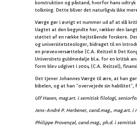
konstruktion og påstand, hvorfor hans udtryk 
tolkning. Dette bliver det naturligvis ikke mer
Værge gør i øvrigt et nummer ud af at slå krit
Uagtet at den begyndte her, rækker den langt v
støttet af en række højtstående forskere. Desu
og universitetsteologer, bidraget til en intro
en prøveoversættelse (C.A. Reitzel & Det Kon
Universitets guldmedalje bl.a. for en kritisk a
form blev udgivet i 2004 (C.A. Reitzel), finan
Det tjener Johannes Værge til ære, at han gør
bibelen, og at han ”overvejede sin habilitet”,
Ulf Haxen, mag.art. i semitisk filologi, seniorfo
Jens-André P. Herbener, cand.mag., mag.art. i r
Philippe Provençal, cand.mag., ph.d. i semitisk 