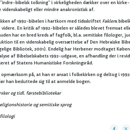
”indre-bibelsk tolkning” i virkeligheden dækker over en kirke-
e videnskabeligt eller mindre anakronistisk af.
ikken af 1992-bibelen i hartkorn med tidsskriftet
Faklen
s bibelk
idere. En kritik af 1992-bibelen er således blevet fremsat ell
den har en bred kreds af fagfolk, bl.a. semitiske filologer, ju
duktion til en videnskabelig oversættelse af Den Hebraiske Bib
gelige Bibliotek, 2001). Endelig har Herbener modtaget Købe
nalyse af Bibelselskabets 1992-udgave, en afhandling der i revi
sieret af Statens Humanistiske Forskningsråd.
 opmærksom på, at han er ansat i folkekirken og deltog i 199
 før han besluttede sig til at anmelde bogen.
rsker og tidl. førstebibliotekar
eligionshistorie og semitiske sprog
filologi