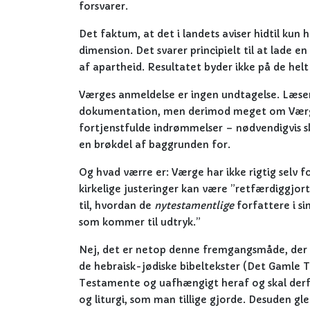
forsvarer.
Det faktum, at det i landets aviser hidtil kun
dimension. Det svarer principielt til at lade 
af apartheid. Resultatet byder ikke på de helt
Værges anmeldelse er ingen undtagelse. Læser
dokumentation, men derimod meget om Værges
fortjenstfulde indrømmelser – nødvendigvis s
en brøkdel af baggrunden for.
Og hvad værre er: Værge har ikke rigtig selv f
kirkelige justeringer kan være ”retfærdiggjor
til, hvordan de
nytestamentlige
forfattere i si
som kommer til udtryk.”
Nej, det er netop denne fremgangsmåde, der v
de hebraisk-jødiske bibeltekster (Det Gamle Te
Testamente og uafhængigt
heraf og skal der
og liturgi, som man tillige gjorde. Desuden gl