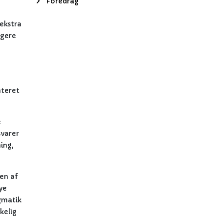
Foredrag
 ekstra
ngere
nteret
e
svarer
ing,
en af
ye
ogmatik
kelig