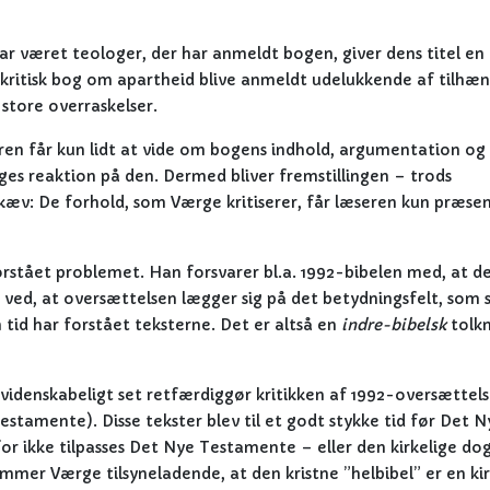
 har været teologer, der har anmeldt bogen, giver dens titel en
en kritisk bog om apartheid blive anmeldt udelukkende af tilhæ
 store overraskelser.
en får kun lidt at vide om bogens indhold, argumentation og
 reaktion på den. Dermed bliver fremstillingen – trods
kæv: De forhold, som Værge kritiserer, får læseren kun præse
orstået problemet. Han forsvarer bl.a. 1992-bibelen med, at d
t ved, at oversættelsen lægger sig på det betydningsfelt, som 
n tid har forstået teksterne. Det er altså en
indre-bibelsk
tolkn
idenskabeligt set retfærdiggør kritikken af 1992-oversættels
stamente). Disse tekster blev til et godt stykke tid før Det N
for ikke tilpasses Det Nye Testamente – eller den kirkelige d
emmer Værge tilsyneladende, at den kristne ”helbibel” er en kir