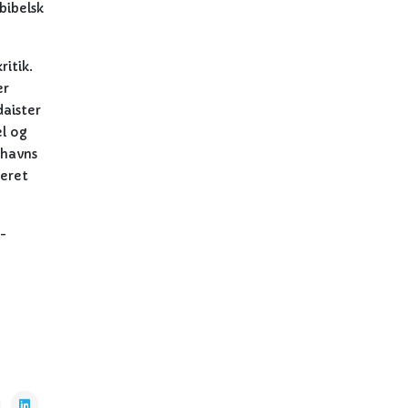
bibelsk
ritik.
er
daister
el og
nhavns
deret
2-