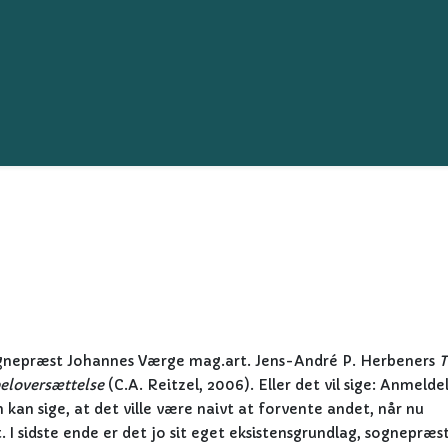
ognepræst Johannes Værge mag.art. Jens-André P. Herbeners
T
eloversættelse
(C.A. Reitzel, 2006). Eller det vil sige: Anmelde
kan sige, at det ville være naivt at forvente andet, når nu
t. I sidste ende er det jo sit eget eksistensgrundlag, sognepræs