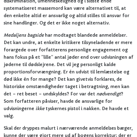
diskrimination, umenneskelighed og i sidste ende
systematiseret massemord kan være alternativet til, at
den enkelte altid er ansvarlig og altid stilles til ansvar for
sine handlinger. Og det er ikke noget alternativ.
Medaljens bagside
har modtaget blandede anmeldelser.
Det kan undre, at enkelte kritikere tilsyneladende er mere
forargede over forfatterens personlige engagement og
hans fokus på et ”lille” antal jøder end over udvisningen af
jøderne til dødslejrene. Det vil jeg personligt kalde
proportionsforvrængning. Er én udvist til lemlæstelse og
død ikke én for mange? Det kan givetvis forklares, de
historiske omstændigheder taget i betragtning, men kan
det – ret beset – undskyldes? For var det
nødvendigt
?
Som forfatteren påviser, havde de ansvarlige for
udvisningerne
ikke
tyskernes pistol i nakken. De havde et
valg.
Skal der dryppes malurt i nærværende anmeldelses bæger,
kunne der være gjort mere ud af bogens korrektur; der er