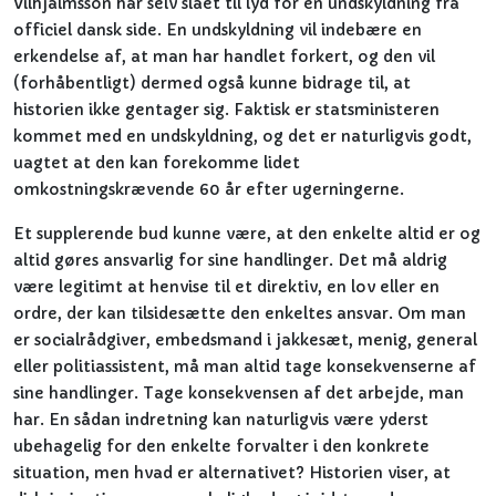
Vilhjálmsson har selv slået til lyd for en undskyldning fra
officiel dansk side. En undskyldning vil indebære en
erkendelse af, at man har handlet forkert, og den vil
(forhåbentligt) dermed også kunne bidrage til, at
historien ikke gentager sig. Faktisk er statsministeren
kommet med en undskyldning, og det er naturligvis godt,
uagtet at den kan forekomme lidet
omkostningskrævende 60 år efter ugerningerne.
Et supplerende bud kunne være, at den enkelte altid er og
altid gøres ansvarlig for sine handlinger. Det må aldrig
være legitimt at henvise til et direktiv, en lov eller en
ordre, der kan tilsidesætte den enkeltes ansvar. Om man
er socialrådgiver, embedsmand i jakkesæt, menig, general
eller politiassistent, må man altid tage konsekvenserne af
sine handlinger. Tage konsekvensen af det arbejde, man
har. En sådan indretning kan naturligvis være yderst
ubehagelig for den enkelte forvalter i den konkrete
situation, men hvad er alternativet? Historien viser, at