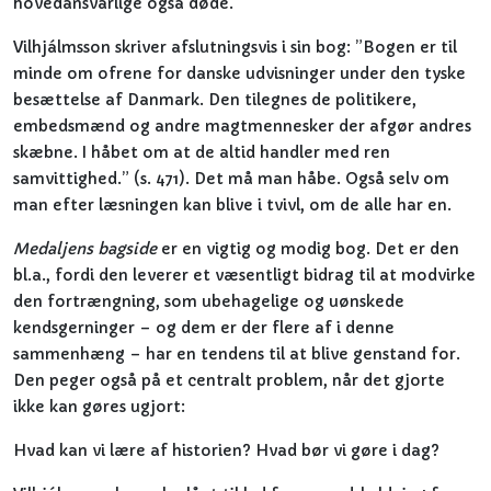
hovedansvarlige også døde.
Vilhjálmsson skriver afslutningsvis i sin bog: ”Bogen er til
minde om ofrene for danske udvisninger under den tyske
besættelse af Danmark. Den tilegnes de politikere,
embedsmænd og andre magtmennesker der afgør andres
skæbne. I håbet om at de altid handler med ren
samvittighed.” (s. 471). Det må man håbe. Også selv om
man efter læsningen kan blive i tvivl, om de alle har en.
Medaljens bagside
er en vigtig og modig bog. Det er den
bl.a., fordi den leverer et væsentligt bidrag til at modvirke
den fortrængning, som ubehagelige og uønskede
kendsgerninger – og dem er der flere af i denne
sammenhæng – har en tendens til at blive genstand for.
Den peger også på et centralt problem, når det gjorte
ikke kan gøres ugjort:
Hvad kan vi lære af historien? Hvad bør vi gøre i dag?