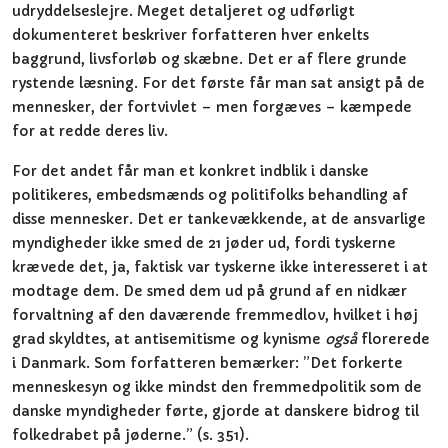
udryddelseslejre. Meget detaljeret og udførligt
dokumenteret beskriver forfatteren hver enkelts
baggrund, livsforløb og skæbne. Det er af flere grunde
rystende læsning. For det første får man sat ansigt på de
mennesker, der fortvivlet – men forgæves – kæmpede
for at redde deres liv.
For det andet får man et konkret indblik i danske
politikeres, embedsmænds og politifolks behandling af
disse mennesker. Det er tankevækkende, at de ansvarlige
myndigheder ikke smed de 21 jøder ud, fordi tyskerne
krævede det, ja, faktisk var tyskerne ikke interesseret i at
modtage dem. De smed dem ud på grund af en nidkær
forvaltning af den daværende fremmedlov, hvilket i høj
grad skyldtes, at antisemitisme og kynisme
også
florerede
i Danmark. Som forfatteren bemærker: ”Det forkerte
menneskesyn og ikke mindst den fremmedpolitik som de
danske myndigheder førte, gjorde at danskere bidrog til
folkedrabet på jøderne.” (s. 351).