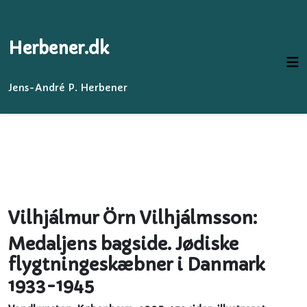
Herbener.dk
Jens-André P. Herbener
Vilhjálmur Örn Vilhjálmsson:
Medaljens bagside. Jødiske
flygtningeskæbner i Danmark
1933-1945