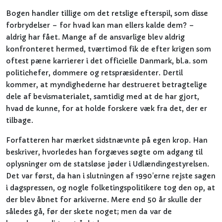
Bogen handler tillige om det retslige efterspil, som disse
forbrydelser – for hvad kan man ellers kalde dem? –
aldrig har fået. Mange af de ansvarlige blev aldrig
konfronteret hermed, tværtimod fik de efter krigen som
oftest pæne karrierer i det officielle Danmark, bl.a. som
politichefer, dommere og retspræsidenter. Dertil
kommer, at myndighederne har destrueret betragtelige
dele af bevismaterialet, samtidig med at de har gjort,
hvad de kunne, for at holde forskere væk fra det, der er
tilbage.
Forfatteren har mærket sidstnævnte på egen krop. Han
beskriver, hvorledes han forgæves søgte om adgang til
oplysninger om de statsløse jøder i Udlændingestyrelsen.
Det var først, da han i slutningen af 1990’erne rejste sagen
i dagspressen, og nogle folketingspolitikere tog den op, at
der blev åbnet for arkiverne. Mere end 50 år skulle der
således gå, før der skete noget; men da var de