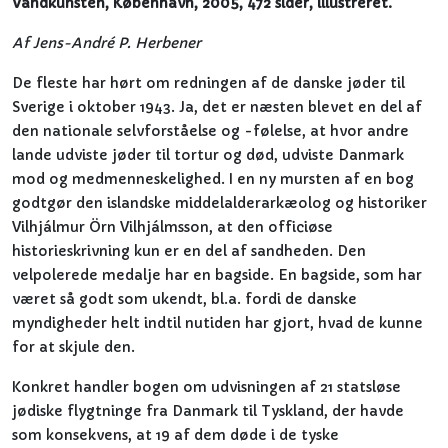
Vandkunsten, København, 2005, 472 sider, illustreret.
Af
Jens-André P. Herbener
De fleste har hørt om redningen af de danske jøder til
Sverige i oktober 1943. Ja, det er næsten blevet en del af
den nationale selvforståelse og -følelse, at hvor andre
lande udviste jøder til tortur og død, udviste Danmark
mod og medmenneskelighed. I en ny mursten af en bog
godtgør den islandske middelalderarkæolog og historiker
Vilhjálmur Örn Vilhjálmsson, at den officiøse
historieskrivning kun er en del af sandheden. Den
velpolerede medalje har en bagside. En bagside, som har
været så godt som ukendt, bl.a. fordi de danske
myndigheder helt indtil nutiden har gjort, hvad de kunne
for at skjule den.
Konkret handler bogen om udvisningen af 21 statsløse
jødiske flygtninge fra Danmark til Tyskland, der havde
som konsekvens, at 19 af dem døde i de tyske