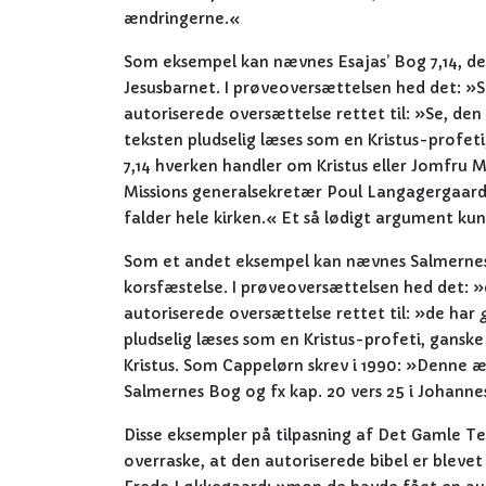
ændringerne.«
Som eksempel kan nævnes Esajas’ Bog 7,14, der
Jesusbarnet. I prøveoversættelsen hed det: »
autoriserede oversættelse rettet til: »Se, de
teksten pludselig læses som en Kristus-profet
7,14 hverken handler om Kristus eller Jomfru 
Missions generalsekretær Poul Langagergaard (
falder hele kirken.« Et så lødigt argument kun
Som et andet eksempel kan nævnes Salmernes Bo
korsfæstelse. I prøveoversættelsen hed det: 
autoriserede oversættelse rettet til: »de har
pludselig læses som en Kristus-profeti, gansk
Kristus. Som Cappelørn skrev i 1990: »Denne æ
Salmernes Bog og fx kap. 20 vers 25 i Johanne
Disse eksempler på tilpasning af Det Gamle Te
overraske, at den autoriserede bibel er blevet 