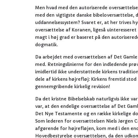
Men hvad med den autoriserede oversættelse af
med den vigtigste danske bibeloversættelse, d
uddannelsessystem? Svaret er, at her trives hyk
oversættelse af Koranen, ligeså uinteresseret 
magt i høj grad er baseret på den autoriserede
dogmatik.
Da arbejdet med oversættelsen af Det Gamle T
med. Retningslinierne for den indledende prøv
imidlertid ikke understøttede kirkens tradit
dele af kirkens højrefløj: Kirkens fremtid stod
gennemgribende kirkelig revision!
Da det kristne Bibelselskab naturligvis ikke va
var, at den endelige oversættelse af Det Gaml
Det Nye Testamente og en række kirkelige dogm
Som lederen for oversættelsen Niels Jørgen C
afgørende for højrefløjen, kom med i den end
Hovedbestyrelse oversættelsen, da den udkom. D