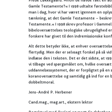
Frede Løkkegaard: »mon de havde fået en autor
Gamle Testamente?« I 1998 udtalte førstebiblio
man i dag, hvor vi har været igennem en oplysn
tænkning, at det Gamle Testamente – beskreve
Testamente.« I 1998 skrev professor i Gamm
bibeloversættelses teologiske ubrugelighed e
forskere har givet til den indremissionske kon
Alt dette betyder ikke, at enhver oversættelse
flertydig. Men der er selvsagt forskel på så vi
indlæse den i teksten. Det er det sidste, at 1
vi tilbage ved spørgsmålet om, hvilke oversætt
uddannelsessystemet, der er forpligtet på en s
koranoversættelse og samtidig gå ind for en b
dobbeltmoral.
Jens-André P. Herbener
Cand.mag., mag.art., ekstern lektor