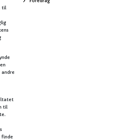
Foredrag
til
lig
kens
g
gynde
den
g andre
ultatet
 til
te.
s
 finde