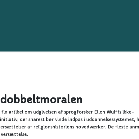
g dobbeltmoralen
in artikel om udgivelsen af sprogforsker Ellen Wulffs ikke-
nitiativ, der snarest bør vinde indpas i uddannelsessystemet, 
oversættelser af religionshistoriens hovedværker. De fleste an
oversættelse.