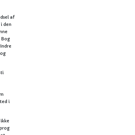
dsel af
 i den
unne
’ Bog
 Indre
 og
ti
om
ted i
 ikke
sprog