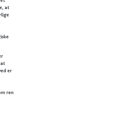
det
e, at
rlige
iske
er
 at
ved er
som ren