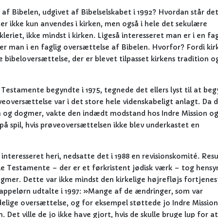
 Bibelen, udgivet af Bibelselskabet i 1992? Hvordan står det 
er ikke kun anvendes i kirken, men også i hele det sekulære
leriet, ikke mindst i kirken. Ligeså interesseret man er i en fag
er man i en faglig oversættelse af Bibelen. Hvorfor? Fordi kir
 bibeloversættelse, der er blevet tilpasset kirkens tradition o
estamente begyndte i 1975, tegnede det ellers lyst til at be
eoversættelse var i det store hele videnskabeligt anlagt. Da 
ion og dogmer, vakte den indædt modstand hos Indre Mission o
 på spil, hvis prøveoversættelsen ikke blev underkastet en
r interesseret heri, nedsatte det i 1988 en revisionskomité. Res
e Testamente – der er et førkristent jødisk værk – tog hensyn
er. Dette var ikke mindst den kirkelige højrefløjs fortjenes
appelørn udtalte i 1997: »Mange af de ændringer, som var
elige oversættelse, og for eksempel støttede jo Indre Mission
et ville de jo ikke have gjort, hvis de skulle bruge lup for at