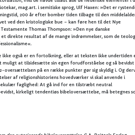
isation, hvis de havde tilladt alle de hedenske elementer i 
tekar, mag.art. i semitiske sprog, Ulf Haxen: »Det er rystend
ingstid, 200 år efter bomber tiden tilbage til den middelalde
t ved den kristologiske bue – kan føre hen til det Nye
el Testamente Thomas Thompson: »Den nye danske
r et direkte resultat af de mange indrømmelser, som de teolog
fessionalisme«.
 ikke også er en fortolkning, eller at teksten ikke undertiden 
dt muligt at tilsidesætte sin egen forudforståelse og så bevidst
992-oversættelsen på en række punkter gør sig skyldig i. Og der
elser af religionshistoriens hovedværker vi skal anvende i
ekulær faglighed: At gå ind for en tilstræbt neutral
evidst, kirkeligt tendentiøs bibeloversættelse, må betegnes 