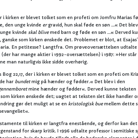
 i kirken er blevet tolket som en profeti om Jomfru Marias fø
Se, den unge kvinde
er
gravid, hun skal føde en søn …« Det blev
n unge kvinde
skal blive
med barn og føde en søn …« Derved k
i, ganske som kirken ønskede det. Problemet er blot, at Esajas
Maria. En petitesse? Langtfra. Om prøveoversættelsen udtalte
der har mange aktier i 1992-oversættelsen) i 1987: »Her står
ne man naturligvis ikke sidde overhørig.
g 22,17, der i kirken er blevet tolket som en profeti om Kris
»de har
bundet
mig på hænder og fødder.« Det blev i den
gennemboret
mine hænder og fødder«. Derved kunne teksten
e som kirken ønskede det; uagtet at teksten slet ikke handler 
ndring gør det muligt at se en
kristologisk bue
mellem dette s
sevangeliet«.
stamente til kirken er langtfra enestående, og derfor kan det
genstand for skarp kritik. I 1996 udtalte professor i semitiske 