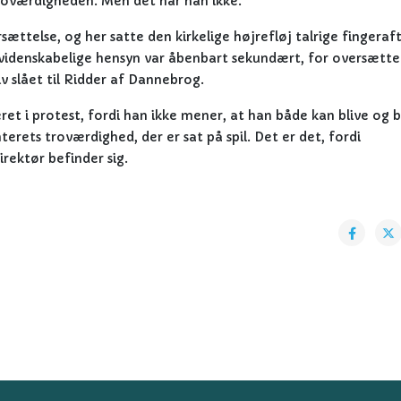
troværdigheden. Men det har han ikke.
sættelse, og her satte den kirkelige højrefløj talrige fingeraf
uvidenskabelige hensyn var åbenbart sekundært, for oversætte
lv slået til Ridder af Dannebrog.
ret i protest, fordi han ikke mener, at han både kan blive og 
erets troværdighed, der er sat på spil. Det er det, fordi
irektør befinder sig.