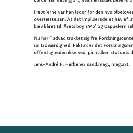
burde han have gjort, hvis han skulle bevare 
I 1980'erne var han leder for den nye bibelover
oversættelsen. At det implicerede et hav af 
blev kåret til 'Årets bog 1992' og Cappelørn se
Nu har Tudvad trukket sig fra Forskningscente
sin troværdighed. Faktisk er det Forskningscent
offentligheden ikke ved, på hvilken stol dets d
Jens-André P. Herbener cand.mag., mag.art.