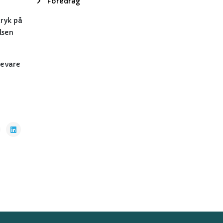
Foredrag
tryk på
lsen
bevare