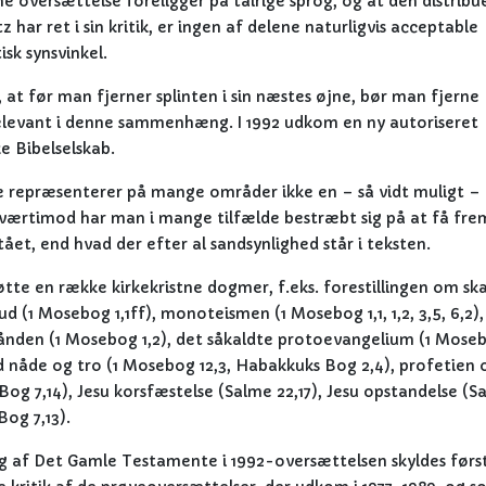
ne oversættelse foreligger på talrige sprog, og at den distribu
har ret i sin kritik, er ingen af delene naturligvis acceptable
sk synsvinkel.
, at før man fjerner splinten i sin næstes øjne, bør man fjerne
relevant i denne sammenhæng. I 1992 udkom en ny autoriseret
e Bibelselskab.
 repræsenterer på mange områder ikke en – så vidt muligt –
værtimod har man i mange tilfælde bestræbt sig på at få fre
tået, end hvad der efter al sandsynlighed står i teksten.
te en række kirkekristne dogmer, f.eks. forestillingen om sk
(1 Mosebog 1,1ff), monoteismen (1 Mosebog 1,1, 1,2, 3,5, 6,2),
gånden (1 Mosebog 1,2), det såkaldte protoevangelium (1 Mose
d nåde og tro (1 Mosebog 12,3, Habakkuks Bog 2,4), profetien
Bog 7,14), Jesu korsfæstelse (Salme 22,17), Jesu opstandelse (S
og 7,13).
ng af Det Gamle Testamente i 1992-oversættelsen skyldes førs