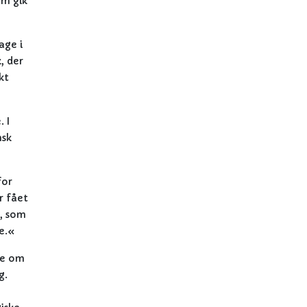
om gik
age i
, der
kt
 I
nsk
for
r fået
e, som
e.«
de om
g.