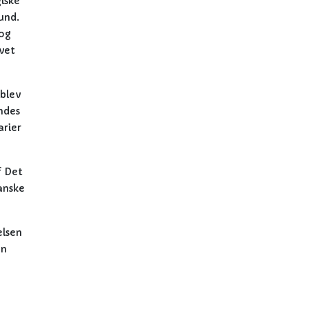
iske
und.
 og
evet
blev
ndes
arier
f Det
anske
elsen
en