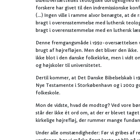
bibeloversættelses teologiske ubrugelighed e
forskere har givet til den indremissionske kon
(...) Ingen ville i ramme alvor benægte, at de r
bragt i overensstemmelse med luthersk teologi;
bragt i overensstemmelse med en luthersk læ
Denne fremgangsmåde i 1992-oversættelsen vil
brugt af højrefløjen. Men det bliver den ikke
ikke blot i den danske folkekirke, men i vidt 
og højskoler til universitetet.
Dertil kommer, at Det Danske Bibelselskab i
Nye Testamente i Storkøbenhavn og i 2002 god
folkeskole.
Mon de vidste, hvad de modtog? Ved vore børn
står der ikke ét ord om, at der er blevet taget
kirkelige højrefløj, der rummer mange fundam
Under alle omstændigheder: Før vi gribes af r