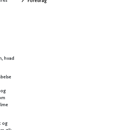
eres
Foredrag
m, hvad
abelse
bog
 om
alme
t og