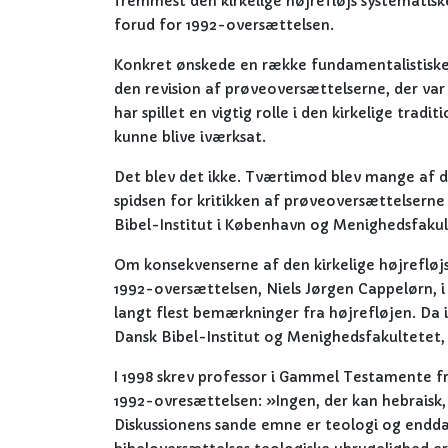
fremmest den kirkelige højrefløjs systematisk
forud for 1992-oversættelsen.
Konkret ønskede en række fundamentalistiske o
den revision af prøveoversættelserne, der var 
har spillet en vigtig rolle i den kirkelige tradi
kunne blive iværksat.
Det blev det ikke. Tværtimod blev mange af de
spidsen for kritikken af prøveoversættelserne
Bibel-Institut i København og Menighedsfakult
Om konsekvenserne af den kirkelige højrefløjs
1992-oversættelsen, Niels Jørgen Cappelørn, i 1
langt flest bemærkninger fra højrefløjen. Da i
Dansk Bibel-Institut og Menighedsfakultetet, 
I 1998 skrev professor i Gammel Testamente f
1992-ovresættelsen: »Ingen, der kan hebraisk,
Diskussionens sande emne er teologi og endda 