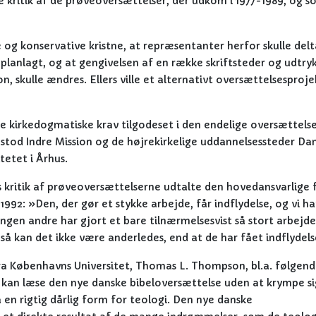
e kritik af de prøveoversættelser, der udkom i 1977-1989, og s
g konservative kristne, at repræsentanter herfor skulle delt
planlagt, og at gengivelsen af en række skriftsteder og udtryk
tion, skulle ændres. Ellers ville et alternativt oversættelsesproje
 kirkedogmatiske krav tilgodeset i den endelige oversættelse.
 stod Indre Mission og de højrekirkelige uddannelsessteder Da
etet i Århus.
 kritik af prøveoversættelserne udtalte den hovedansvarlige 
992: »Den, der gør et stykke arbejde, får indflydelse, og vi ha
ngen andre har gjort et bare tilnærmelsesvist så stort arbejd
så kan det ikke være anderledes, end at de har fået indflydels
ra Københavns Universitet, Thomas L. Thompson, bl.a. følgen
 kan læse den nye danske bibeloversættelse uden at krympe si
en rigtig dårlig form for teologi. Den nye danske