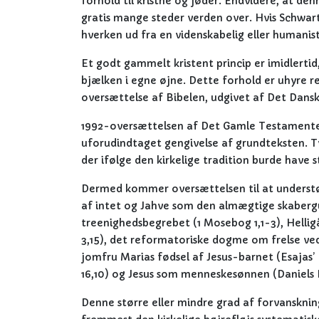
forhold til kristne og jøder. Endvidere, at den
gratis mange steder verden over. Hvis Schwartz 
hverken ud fra en videnskabelig eller humanisti
Et godt gammelt kristent princip er imidlertid
bjælken i egne øjne. Dette forhold er uhyre 
oversættelse af Bibelen, udgivet af Det Dansk
1992-oversættelsen af Det Gamle Testamente
uforudindtaget gengivelse af grundteksten. T
der ifølge den kirkelige tradition burde have s
Dermed kommer oversættelsen til at understøt
af intet og Jahve som den almægtige skabergud 
treenighedsbegrebet (1 Mosebog 1,1-3), Helli
3,15), det reformatoriske dogme om frelse ve
jomfru Marias fødsel af Jesus-barnet (Esajas’ 
16,10) og Jesus som menneskesønnen (Daniels B
Denne større eller mindre grad af forvanskni