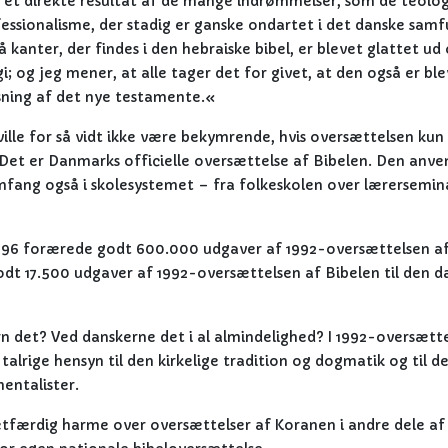
r et direkte resultat af de mange indrømmelser, som de teolog
fessionalisme, der stadig er ganske ondartet i det danske samf
å kanter, der findes i den hebraiske bibel, er blevet glattet ud
 og jeg mener, at alle tager det for givet, at den også er bl
sning af det nye testamente.«
le for så vidt ikke være bekymrende, hvis oversættelsen kun 
. Det er Danmarks officielle oversættelse af Bibelen. Den anve
omfang også i skolesystemet – fra folkeskolen over lærersemin
 1996 forærede godt 600.000 udgaver af 1992-oversættelsen a
t 17.500 udgaver af 1992-oversættelsen af Bibelen til den d
 det? Ved danskerne det i al almindelighed? I 1992-oversætt
 talrige hensyn til den kirkelige tradition og dogmatik og til d
entalister.
etfærdig harme over oversættelser af Koranen i andre dele af