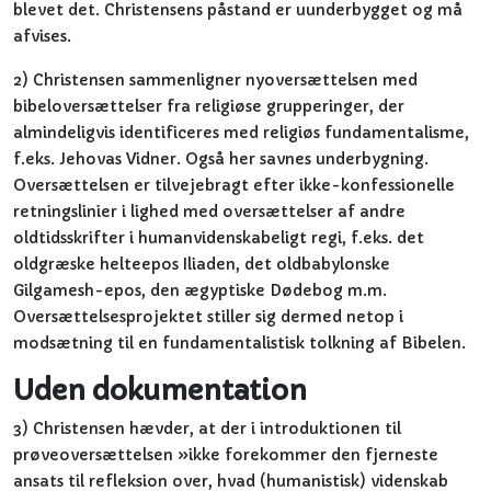
blevet det. Christensens påstand er uunderbygget og må
afvises.
2) Christensen sammenligner nyoversættelsen med
bibeloversættelser fra religiøse grupperinger, der
almindeligvis identificeres med religiøs fundamentalisme,
f.eks. Jehovas Vidner. Også her savnes underbygning.
Oversættelsen er tilvejebragt efter ikke-konfessionelle
retningslinier i lighed med oversættelser af andre
oldtidsskrifter i humanvidenskabeligt regi, f.eks. det
oldgræske helteepos Iliaden, det oldbabylonske
Gilgamesh-epos, den ægyptiske Dødebog m.m.
Oversættelsesprojektet stiller sig dermed netop i
modsætning til en fundamentalistisk tolkning af Bibelen.
Uden dokumentation
3) Christensen hævder, at der i introduktionen til
prøveoversættelsen »ikke forekommer den fjerneste
ansats til refleksion over, hvad (humanistisk) videnskab