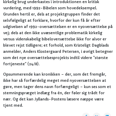
kirkelig brug underkastes i introduktionen en kritisk
vurdering, med 1992-Bibelen som hovedeksempel.
Grunden hertil er, dels at projektgruppen finder det
selvfølgeligt at forklare, hvorfor der kun få år efter
udgivelsen af 1992-oversættelsen er en nyoversættelse på
vej; dels at den ikke uvæsentlige problematik kirkelig
versus videnskabelig bibeloversættelse ikke for alvor er
blevet rejst tidligere; et forhold, som Kristeligt Dagblads
anmelder, Anders Klostergaard Petersen, i øvrigt betegner
som det nye oversættelsesprojekts indtil videre "største
fortjeneste" (24/8).
Opsummerende kan kronikken – der, som det fremgår,
ikke har så forfærdelig meget med nyoversættelsen at
gøre, men tager dens navn forfængeligt – kun ses som et
stemningspræget indlæg fra én, der føler sig trådt for
nær. Og det kan Jyllands-Postens læsere næppe være
tjent med.