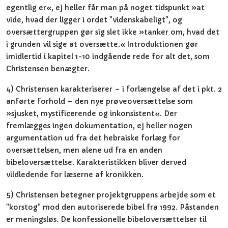
egentlig er«, ej heller får man på noget tidspunkt »at
vide, hvad der ligger i ordet "videnskabeligt", og
oversættergruppen gør sig slet ikke »tanker om, hvad det
i grunden vil sige at oversætte.« Introduktionen gør
imidlertid i kapitel 1-10 indgående rede for alt det, som
Christensen benægter.
4) Christensen karakteriserer – i forlængelse af det i pkt. 2
anførte forhold – den nye prøveoversættelse som
»sjusket, mystificerende og inkonsistent«. Der
fremlægges ingen dokumentation, ej heller nogen
argumentation ud fra det hebraiske forlæg for
oversættelsen, men alene ud fra en anden
bibeloversættelse. Karakteristikken bliver derved
vildledende for læserne af kronikken.
5) Christensen betegner projektgruppens arbejde som et
"korstog" mod den autoriserede bibel fra 1992. Påstanden
er meningsløs. De konfessionelle bibeloversættelser til