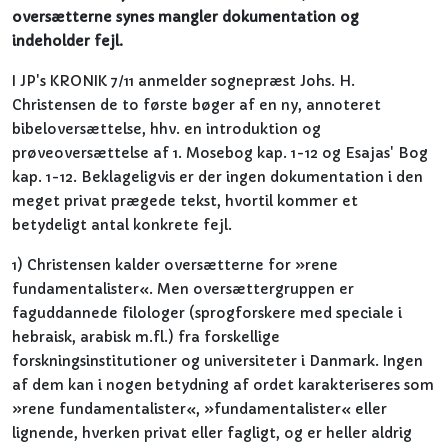
oversætterne synes mangler dokumentation og
indeholder fejl.
I JP's KRONIK 7/11 anmelder sognepræst Johs. H.
Christensen de to første bøger af en ny, annoteret
bibeloversættelse, hhv. en introduktion og
prøveoversættelse af 1. Mosebog kap. 1-12 og Esajas' Bog
kap. 1-12. Beklageligvis er der ingen dokumentation i den
meget privat prægede tekst, hvortil kommer et
betydeligt antal konkrete fejl.
1) Christensen kalder oversætterne for »rene
fundamentalister«. Men oversættergruppen er
faguddannede filologer (sprogforskere med speciale i
hebraisk, arabisk m.fl.) fra forskellige
forskningsinstitutioner og universiteter i Danmark. Ingen
af dem kan i nogen betydning af ordet karakteriseres som
»rene fundamentalister«, »fundamentalister« eller
lignende, hverken privat eller fagligt, og er heller aldrig