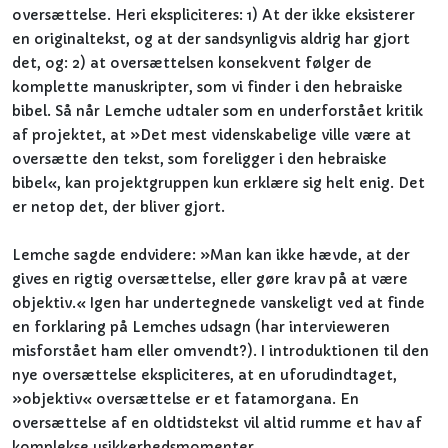
oversættelse. Heri ekspliciteres: 1) At der ikke eksisterer
en originaltekst, og at der sandsynligvis aldrig har gjort
det, og: 2) at oversættelsen konsekvent følger de
komplette manuskripter, som vi finder i den hebraiske
bibel. Så når Lemche udtaler som en underforstået kritik
af projektet, at »Det mest videnskabelige ville være at
oversætte den tekst, som foreligger i den hebraiske
bibel«, kan projektgruppen kun erklære sig helt enig. Det
er netop det, der bliver gjort.
Lemche sagde endvidere: »Man kan ikke hævde, at der
gives en rigtig oversættelse, eller gøre krav på at være
objektiv.« Igen har undertegnede vanskeligt ved at finde
en forklaring på Lemches udsagn (har intervieweren
misforstået ham eller omvendt?). I introduktionen til den
nye oversættelse ekspliciteres, at en uforudindtaget,
»objektiv« oversættelse er et fatamorgana. En
oversættelse af en oldtidstekst vil altid rumme et hav af
komplekse usikkerhedsmomenter.