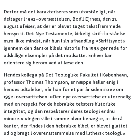
Derfor må det karakteriseres som uforståeligt, når
deltager i 1992-oversættelsen, Bodil Ejrnæs, den 21.
august afviser, at der er blevet taget tekstfremmede
hensyn til Det Nye Testamente, kirkelig skriftforståelse
m.m. Ikke mindst, når hun i sin afhandling »Skriftsynet«
igennem den danske bibels historie fra 1995 gør rede for
adskillige eksempler på det modsatte. Enhver kan
orientere sig herom ved at læse den.
Hendes kollega på Det Teologiske Fakultet i København,
professor Thomas Thompson, er næppe heller enig i
hendes udtalelser, når han for et par år siden skrev om
1992-oversættelsen: »Den nye oversættelse er uforenelig
med en respekt for de hebraiske teksters historiske
integritet, og den respekterer deres teologi endnu
mindre.« »Ingen ville i ramme alvor benægte, at de rå
kanter, der findes i den hebraiske bibel, er blevet glattet
ud og bragt i overensstemmelse med luthersk teologi.«