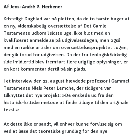
Af Jens-André P. Herbener
Kristeligt Dagblad var på pletten, da de to første bøger af
en ny, videnskabelig oversættelse af Det Gamle
Testamente udkom i sidste uge. Ikke blot med en
kvalificeret anmeldelse på udgivelsesdagen, men også
med en række artikler om oversættelsesprojektet i ugen,
der gik forud for udgivelsen. Da der fra teologisk/kirkelig
side imidlertid blev fremført flere urigtige oplysninger, er
en kort kommentar dertil på sin plads.
I et interview den 22. august hævdede professor i Gammel
Testamente Niels Peter Lemche, der tidligere var
tilknyttet det nye projekt: »De ønskede ud fra den
historisk-kritiske metode at finde tilbage til den originale
tekst.«
At dette ikke er sandt, vil enhver kunne forvisse sig om
ved at læse det teoretiske grundlag for den nye