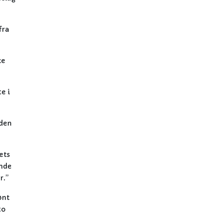
fra
ke
e i
uden
ets
ende
r.”
ønt
to