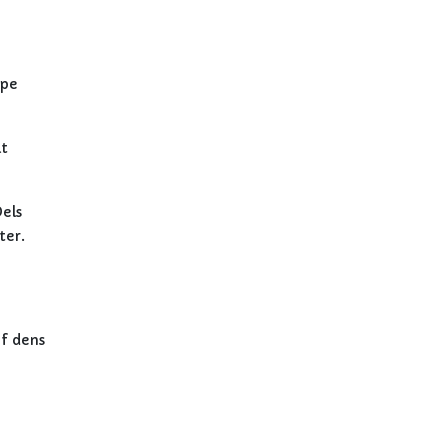
ppe
lt
Dels
ter.
f dens