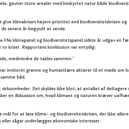
eks. gavner store arealer med beskyttet natur både biodivers
t give klimakrisen højere prioritet end biodiversitetskrisen og
 i de senere år begyndt at vende.
a FNs klimapanel og biodiversitetspanel sidste år udgav en fæ
to kriser. Rapportens konklusion var entydig:
måde, medmindre de takles sammen.”
vi har inviteret grønne og humanitære aktører til et møde om 
 i samme båd.
 virksomheder. Det skyldes ikke blot, at antallet af deltagere s
sker en diskussion om, hvad klimaet og naturen kræver uafhæ
 mål for at løse klima- og biodiversitetskrisen, der ikke allere
s eller sågar underlægges økonomiske interesser.