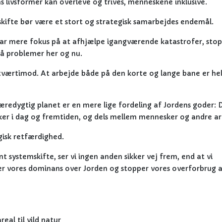
ns livsformer kan overleve og trives, menneskene inklusive.
kifte bør være et stort og strategisk samarbejdes endemål.
 har mere fokus på at afhjælpe igangværende katastrofer, sto
å problemer her og nu.
 tværtimod. At arbejde både på den korte og lange bane er he
æredygtig planet er en mere lige fordeling af Jordens goder: 
er i dag og fremtiden, og dels mellem mennesker og andre ar
gisk retfærdighed.
 systemskifte, ser vi ingen anden sikker vej frem, end at vi
er vores dominans over Jorden og stopper vores overforbrug a
eal til vild natur