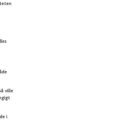
iteten
lles
både
å ville
ngigt
de i