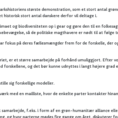
arkshistoriens største demonstration, som et stort antal grø
historisk stort antal danskere derfor vil deltage i.
imaet og biodiversiteten op i gear og gøre den til en folkesag.
kebevægelse, så de politiske magthavere er nødt til at følge t
ar fokus på deres fællesmængder frem for de forskelle, der o
eriet, er et større samarbejde på forhånd umuliggjort. Efter v
 forskellene, og det bør kunne udnyttes i langt højere grad 
tille sig forskellige modeller.
rk med en mailliste, hvor de enkelte parter kontakter hina
amarbejde, f.eks. i form af en grøn-humanitær alliance elle
g, og hvor parterne mødes fire gange om året, diskuterer fo