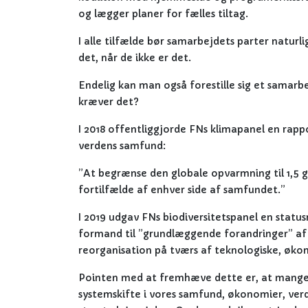
og lægger planer for fælles tiltag.
I alle tilfælde bør samarbejdets parter naturligv
det, når de ikke er det.
Endelig kan man også forestille sig et samarb
kræver det?
I 2018 offentliggjorde FNs klimapanel en rapp
verdens samfund:
”At begrænse den globale opvarmning til 1,5 g
fortilfælde af enhver side af samfundet.”
I 2019 udgav FNs biodiversitetspanel en statu
formand til ”grundlæggende forandringer” a
reorganisation på tværs af teknologiske, økon
Pointen med at fremhæve dette er, at mange a
systemskifte i vores samfund, økonomier, verde