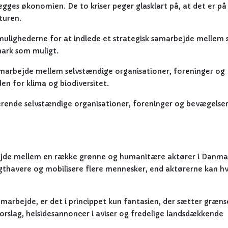
lægges økonomien. De to kriser peger glasklart på, at det er på
turen.
mulighederne for at indlede et strategisk samarbejde mellem 
ark som muligt.
amarbejde mellem selvstændige organisationer, foreninger og
n for klima og biodiversitet.
terende selvstændige organisationer, foreninger og bevægelse
bejde mellem en række grønne og humanitære aktører i Danmar
agthavere og mobilisere flere mennesker, end aktørerne kan hv
marbejde, er det i princippet kun fantasien, der sætter græns
rslag, helsidesannoncer i aviser og fredelige landsdækkende