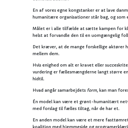
En af vores egne kongstanker er at lave danm
humanitære organisationer står bag, og som et 
Målet er i alle tilfælde at sætte kampen for kl
helst at forvandle den til en uomgængelig fol
Det kræver, at de mange forskellige aktører h
mellem dem.
Hvis enighed om alt er kravet eller succeskrit
vurdering er fællesmængderne langt større end
hidtil.
Hvad angår samarbejdets
form
, kan man fores
Én model kan være et grønt-humanitært netvæ
med forslag til fælles tiltag, når de har et.
En anden model kan være et mere fasttømret s
koalition med hjemmeside og programerklærin