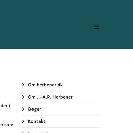
Om herbener.dk
Om J.-A.P. Herbener
der i
Bøger
Kontakt
erisme