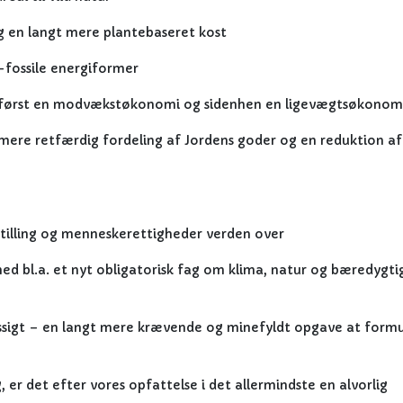
g en langt mere plantebaseret kost
e-fossile energiformer
 først en modvækstøkonomi og sidenhen en ligevægtsøkonom
 mere retfærdig fordeling af Jordens goder og en reduktion a
gestilling og menneskerettigheder verden over
d bl.a. et nyt obligatorisk fag om klima, natur og bæredygti
æssigt – en langt mere krævende og minefyldt opgave at form
, er det efter vores opfattelse i det allermindste en alvorlig