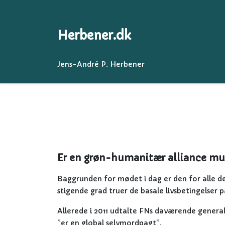
Herbener.dk
Jens-André P. Herbener
Er en grøn-humanitær alliance mu
Baggrunden for mødet i dag er den for alle del
stigende grad truer de basale livsbetingelser 
Allerede i 2011 udtalte FNs daværende gener
”er en global selvmordpagt”.