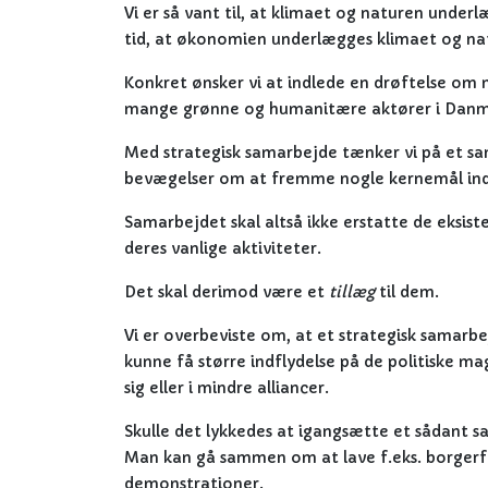
Vi er så vant til, at klimaet og naturen under
tid, at økonomien underlægges klimaet og na
Konkret ønsker vi at indlede en drøftelse om 
mange grønne og humanitære aktører i Danm
Med strategisk samarbejde tænker vi på et s
bevægelser om at fremme nogle kernemål inde
Samarbejdet skal altså ikke erstatte de eksis
deres vanlige aktiviteter.
Det skal derimod være et
tillæg
til dem.
Vi er overbeviste om, at et strategisk samar
kunne få større indflydelse på de politiske m
sig eller i mindre alliancer.
Skulle det lykkedes at igangsætte et sådant sa
Man kan gå sammen om at lave f.eks. borgerfo
demonstrationer.