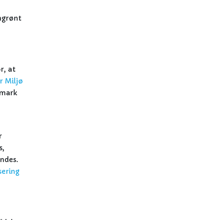
ngrønt
r, at
r Miljø
nmark
r
s,
endes.
sering