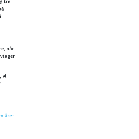
g tre
på
i
re, når
ivtager
 vi
r
om året