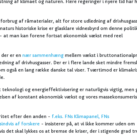
tning af klimaet og naturen. Flere regeringer i nyere tid har 
forbrug af råmaterialer, alt for store udledning af drivhusgass
aturs historiske krise er glasklare vidnesbyrd om denne politi
st' - at man kan forene fortsat økonomisk vækst med reel
t der er en
nær sammenhæng
mellem vækst i bruttonationalp
dning af drivhusgasser. Der er i flere lande sket mindre fremsk
som også en lang række danske tal viser. Tværtimod er klimakr
de.
rt teknologi og energieffektivisering er naturligvis vigtig, men
yrkelsen af konstant økonomisk vækst og vores massekonsumeri
ritet efter den anden -
f.eks. FNs Klimapanel, FNs
indvis af forskere
- insisterer på, at vi ikke kommer uden om
det skal lykkes os at bremse de kriser, der i stigende grad tr