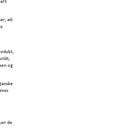
haft
er, alt
ks
rodukt,
ridt,
isen og
 ganske
smes
uer de