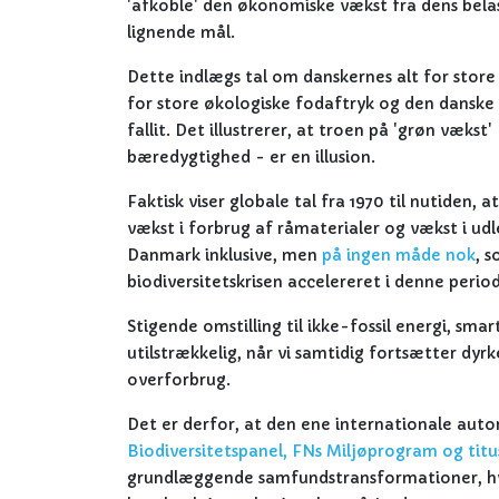
'afkoble' den økonomiske vækst fra dens belas
lignende mål.
Dette indlægs tal om danskernes alt for store 
for store økologiske fodaftryk og den danske n
fallit. Det illustrerer, at troen på 'grøn væk
bæredygtighed - er en illusion.
Faktisk viser globale tal fra 1970 til nutiden, a
vækst i forbrug af råmaterialer og vækst i udle
Danmark inklusive, men
på ingen måde nok
, 
biodiversitetskrisen accelereret i denne perio
Stigende omstilling til ikke-fossil energi, sma
utilstrækkelig, når vi samtidig fortsætter d
overforbrug.
Det er derfor, at den ene internationale auto
Biodiversitetspanel, FNs Miljøprogram og titus
grundlæggende samfundstransformationer, hvis 