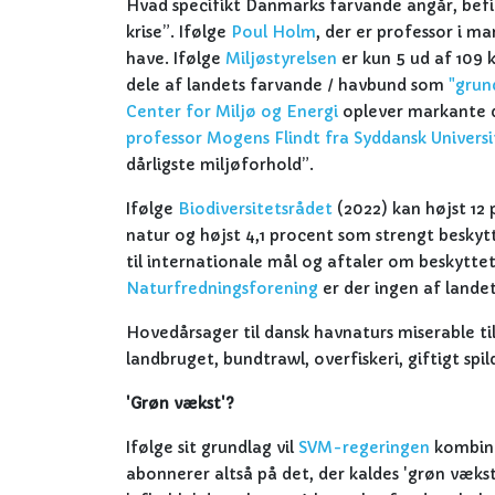
Hvad specifikt Danmarks farvande angår, befin
krise”. Ifølge
Poul Holm
, der er professor i ma
have. Ifølge
Miljøstyrelsen
er kun 5 ud af 109 
dele af landets farvande / havbund som
"grun
Center for Miljø og Energi
oplever markante de
professor Mogens Flindt fra Syddansk Universi
dårligste miljøforhold”.
Ifølge
Biodiversitetsrådet
(2022) kan højst 12
natur og højst 4,1 procent som strengt besky
til internationale mål og aftaler om beskyttet
Naturfredningsforening
er der ingen af landet
Hovedårsager til dansk havnaturs miserable ti
landbruget, bundtrawl, overfiskeri, giftigt sp
'Grøn vækst'?
Ifølge sit grundlag vil
SVM-regeringen
kombine
abonnerer altså på det, der kaldes 'grøn vækst