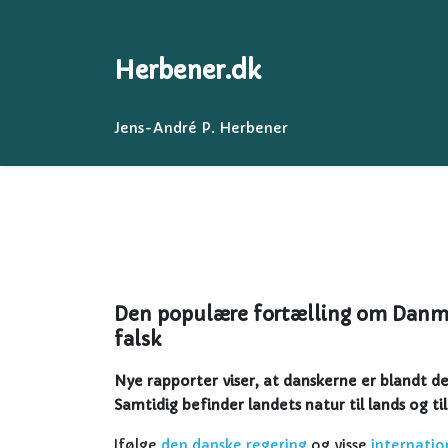
Herbener.dk
Jens-André P. Herbener
Den populære fortælling om Danma
falsk
Nye rapporter viser, at danskerne er blandt d
Samtidig befinder landets natur til lands og til 
Ifølge
den danske regering
og visse
internatio