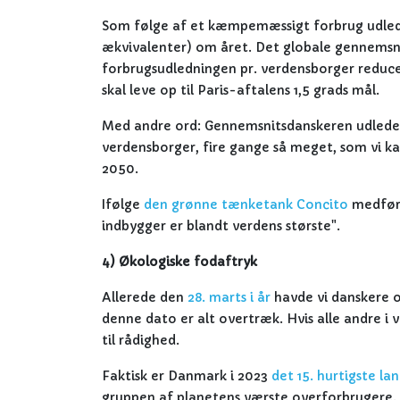
Som følge af et kæmpemæssigt forbrug udle
ækvivalenter) om året. Det globale gennemsnit 
forbrugsudledningen pr. verdensborger reducere
skal leve op til Paris-aftalens 1,5 grads mål.
Med andre ord: Gennemsnitsdanskeren udleder
verdensborger, fire gange så meget, som vi kan 
2050.
Ifølge
den grønne tænketank Concito
medføre
indbygger er blandt verdens største".
4) Økologiske fodaftryk
Allerede den
28. marts i år
havde vi danskere op
denne dato er alt overtræk. Hvis alle andre i
til rådighed.
Faktisk er Danmark i 2023
det 15. hurtigste la
gruppen af planetens værste overforbrugere.