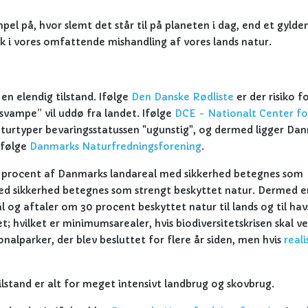
l på, hvor slemt det står til på planeten i dag, end et gylde
k i vores omfattende mishandling af vores lands natur.
en elendig tilstand. Ifølge
Den Danske Rødliste
er der risiko fo
 svampe” vil uddø fra landet. Ifølge
DCE - Nationalt Center fo
turtyper bevaringsstatussen "ugunstig", og dermed ligger Da
ifølge
Danmarks Naturfredningsforening
.
3 procent af Danmarks landareal med sikkerhed betegnes som
ed sikkerhed betegnes som strengt beskyttet natur. Dermed e
og aftaler om 30 procent beskyttet natur til lands og til hav
t; hvilket er minimumsarealer, hvis biodiversitetskrisen skal v
onalparker, der blev besluttet for flere år siden, men hvis
reali
lstand er alt for meget intensivt landbrug og skovbrug.