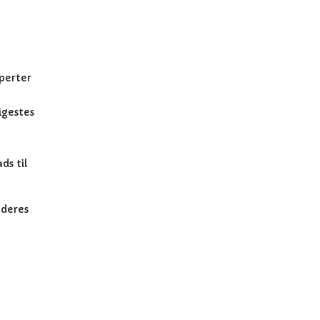
perter
igestes
ds til
 deres