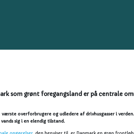
rk som grønt foregangsland er på centrale om
e værste overforbrugere og udledere af drivhusgasser i verden
vands sig i en elendig tilstand.
nale opgørelser
, den henviser til, er Danmark en grøn frontløb