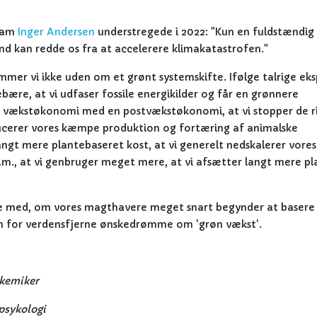
gram
Inger Andersen
understregede i 2022: "Kun en fuldstændig
d kan redde os fra at accelerere klimakatastrofen."
mer vi ikke uden om et grønt systemskifte. Ifølge talrige eks
ebære, at vi udfaser fossile energikilder og får en grønnere
res vækstøkonomi med en postvækstøkonomi, at vi stopper de r
educerer vores kæmpe produktion og fortæring af animalske
langt mere plantebaseret kost, at vi generelt nedskalerer vores
m.m., at vi genbruger meget mere, at vi afsætter langt mere pla
lde med, om vores magthavere meget snart begynder at basere
em for verdensfjerne ønskedrømme om 'grøn vækst'.
okemiker
epsykologi