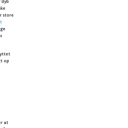
 ”dyb
ske
r store
t
lge
s
yttet
gt op
er at