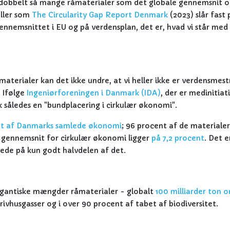
dobbelt så mange råmaterialer som det globale gennemsnit o
ller som
The Circularity Gap Report Denmark
(2023) slår fast 
gennemsnittet i EU og på verdensplan, det er, hvad vi står med 
terialer kan det ikke undre, at vi heller ikke er verdensmest
 Ifølge
Ingeniørforeningen i Danmark (IDA)
, der er medinitiat
 således en "bundplacering i cirkulær økonomi".
nt af Danmarks samlede økonomi
; 96 procent af de materialer,
le gennemsnit for cirkulær økonomi ligger
på 7,2 procent
. Det e
nede på kun godt halvdelen af det.
igantiske mængder råmaterialer - globalt
100 milliarder ton 
drivhusgasser og i over 90 procent af tabet af biodiversitet.