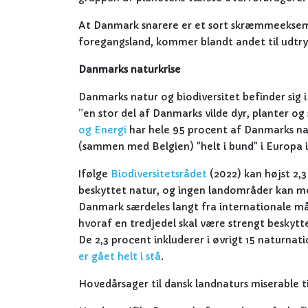
At Danmark snarere er et sort skræmmeeksempe
foregangsland, kommer blandt andet til udtry
Danmarks naturkrise
Danmarks natur og biodiversitet befinder sig i 
”en stor del af Danmarks vilde dyr, planter og
og Energi
har hele 95 procent af Danmarks na
(sammen med Belgien) "helt i bund" i Europa 
Ifølge
Biodiversitetsrådet
(2022) kan højst 2,
beskyttet natur, og ingen landområder kan m
Danmark særdeles langt fra internationale mål 
hvoraf en tredjedel skal være strengt beskytte
De 2,3 procent inkluderer i øvrigt 15 naturnati
er gået helt i stå
.
Hovedårsager til dansk landnaturs miserable ti