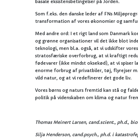
basale eksistensbetingelser på Jorden.
Som f.eks. den danske leder af FNs Miljøpro
transformation af vores økonomier og samfun
Med andre ord: I et rigt land som Danmark kom
og grønne organisationer vil det ikke blot ind
teknologi, men bl.a. også, at vi udskifter vo
stratosfæriske overforbrug, at vi kraftigt r
fødevarer (ikke mindst oksekød), at vi spiser 
enorme forbrug af privatbiler, tøj, flyrejser 
vild natur, og at vi redefinerer det gode liv.
Vores børns og naturs fremtid kan stå og fa
politik på videnskaben om klima og natur fr
Thomas Meinert Larsen, cand.scient., ph.d., bi
Silja Henderson, cand.psych., ph.d. i katastrof