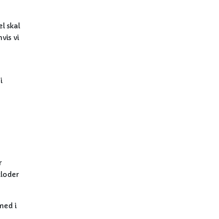
l skal
vis vi
i
r
kloder
med i