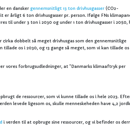
der en dansker
gennemsnitligt 13 ton drivhusgasser
(CO2-
er årligt 6 ton drivhusgasser pr. person. Ifølge FNs klimapane
s til under 3 ton i 2030 og under 1 ton drivhusgasser i 2050, h
 cirka dobbelt så meget drivhusgas som den gennemsnitlige
tillade os i 2030, og 13 gange så meget, som vi kan tillade os 
r vores forbrugsudledninger, at "Danmarks klimaaftryk per
brugt de ressourcer, som vi kunne tillade os i hele 2023. Efte
 verden levede ligesom os, skulle menneskeheden have 4,2 jord
nd
i verden til at opbruge sine ressourcer, og vi befinder os der