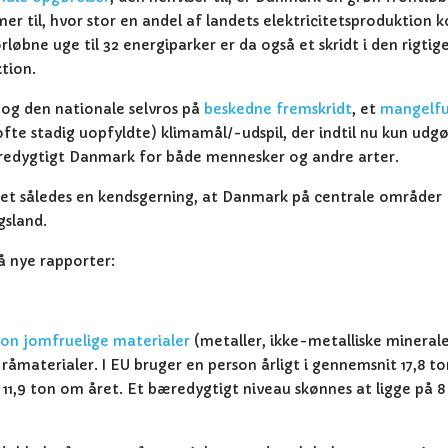
er til, hvor stor en andel af landets elektricitetsproduktion
rløbne uge til 32 energiparker er da også et skridt i den rigtig
tion.
 og den nationale selvros på
beskedne fremskridt
, et
mangelfu
fte stadig uopfyldte) klimamål/-udspil, der indtil nu kun udgø
t bæredygtigt Danmark for både mennesker og andre arter.
 det således en kendsgerning, at Danmark på centrale områder
gsland.
å nye rapporter:
ton jomfruelige materialer
(metaller, ikke-metalliske minerale
råmaterialer. I EU bruger en person årligt i gennemsnit 17,8 to
11,9 ton om året. Et bæredygtigt niveau skønnes at ligge på 8