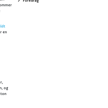
Foredrag
 kommer
e
ldt
r en
r,
n, og
 ton