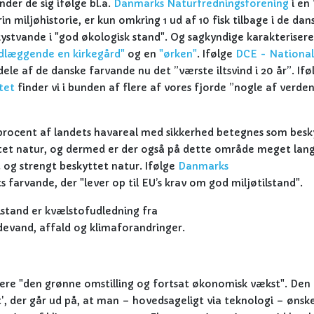
der de sig ifølge bl.a.
Danmarks Naturfredningsforening
i en
rin miljøhistorie, er kun omkring 1 ud af 10 fisk tilbage i de dan
kystvande i "god økologisk stand". Og sagkyndige karakterisere
dlæggende en kirkegård"
og en
"ørken"
. Ifølge
DCE - National
le af de danske farvande nu det ”værste iltsvind i 20 år”. Ifø
tet
finder vi i bunden af flere af vores fjorde ”nogle af verden
 procent af landets havareal med sikkerhed betegnes som besk
ttet natur, og dermed er der også på dette område meget lan
 og strengt beskyttet natur. Ifølge
Danmarks
s farvande, der "lever op til EU’s krav om god miljøtilstand".
lstand er kvælstofudledning fra
ildevand, affald og klimaforandringer.
re "den grønne omstilling og fortsat økonomisk vækst". Den
', der går ud på, at man – hovedsageligt via teknologi – ønsk