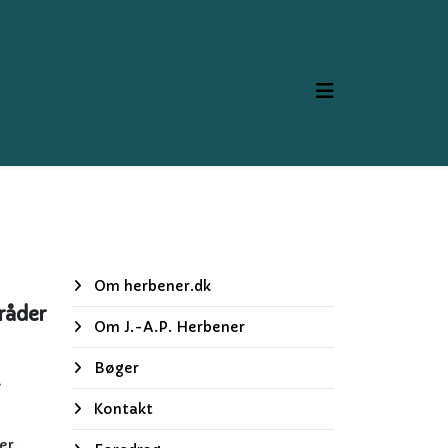
Om herbener.dk
råder
Om J.-A.P. Herbener
Bøger
.
Kontakt
er.