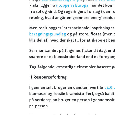
F.eks. ligger vi
i toppen i Europa
, når det komm
fra sol og vind. Og regeringens forslag i den fo
retning, hvad angår en grønnere energiproduk
Men reelt bygger internationale lovprisninger
beregningsgrundlag
og på store, flotte (men o
lille del af, hvad der skal til for at skabe e
Ser man samlet på tingenes tilstand i dag, er
snarere er et bundskraberland end et foregan
Tag følgende væsentlige eksempler baseret p
1
) Ressourceforbrug
I gennemsnit bruger en dansker hvert år
24,5 
biomasse og fossile brændstoffer), også kaldt 
på verdensplan bruger en person i gennemsnit 
pr. person.