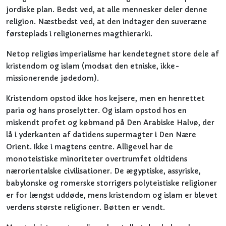
jordiske plan. Bedst ved, at alle mennesker deler denne
religion. Næstbedst ved, at den indtager den suveræne
førsteplads i religionernes magthierarki.
Netop religiøs imperialisme har kendetegnet store dele af
kristendom og islam (modsat den etniske, ikke-
missionerende jødedom).
Kristendom opstod ikke hos kejsere, men en henrettet
paria og hans proselytter. Og islam opstod hos en
miskendt profet og købmand på Den Arabiske Halvø, der
lå i yderkanten af datidens supermagter i Den Nære
Orient. Ikke i magtens centre. Alligevel har de
monoteistiske minoriteter overtrumfet oldtidens
nærorientalske civilisationer. De ægyptiske, assyriske,
babylonske og romerske storrigers polyteistiske religioner
er for længst uddøde, mens kristendom og islam er blevet
verdens største religioner. Bøtten er vendt.