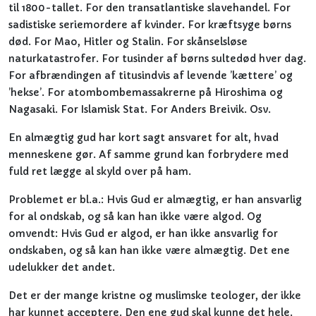
til 1800-tallet. For den transatlantiske slavehandel. For
sadistiske seriemordere af kvinder. For kræftsyge børns
død. For Mao, Hitler og Stalin. For skånselsløse
naturkatastrofer. For tusinder af børns sultedød hver dag.
For afbrændingen af titusindvis af levende ’kættere’ og
’hekse’. For atombombemassakrerne på Hiroshima og
Nagasaki. For Islamisk Stat. For Anders Breivik. Osv.
En almægtig gud har kort sagt ansvaret for alt, hvad
menneskene gør. Af samme grund kan forbrydere med
fuld ret lægge al skyld over på ham.
Problemet er bl.a.: Hvis Gud er almægtig, er han ansvarlig
for al ondskab, og så kan han ikke være algod. Og
omvendt: Hvis Gud er algod, er han ikke ansvarlig for
ondskaben, og så kan han ikke være almægtig. Det ene
udelukker det andet.
Det er der mange kristne og muslimske teologer, der ikke
har kunnet acceptere. Den ene gud skal kunne det hele.