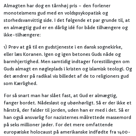
Almagten har dog en tårnhøj pris – den forlener
monoteismens gud med en voldspsykopatisk og
storhedsvanvittig side. I det følgende et par grunde til, at
en almægtig gud er en dårlig idé for både tilhængere og
ikke-tilhængere:
1) Prøv at gå til en gudstjeneste i en dansk sognekirke,
eller læs Koranen. Igen og igen betones Guds nåde og
barmhjertighed. Men samtidig indtager forestillingen om
Guds almagt en nøgleplads i kristen og islamisk teologi. Og
det ændrer på radikal vis billedet af de to religioners gud
som Kærlighed.
For så snart man har slået fast, at Gud er almægtig,
fanger bordet. Nådesløst og ubønhørligt. Så er der ikke et
hårstrå, der falder til jorden, uden han er med i det. Så er
han også ansvarlig for nazisternes målrettede massemord
på seks millioner jøder. For det mere omfattende
europæiske holocaust på amerikanske indfødte fra 1400-