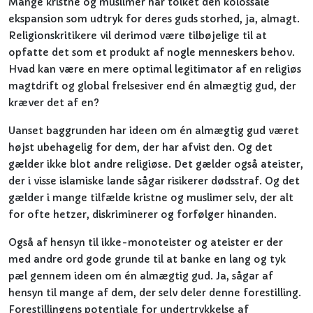
Mange kristne og muslimer har tolket den kolossale
ekspansion som udtryk for deres guds storhed, ja, almagt.
Religionskritikere vil derimod være tilbøjelige til at
opfatte det som et produkt af nogle menneskers behov.
Hvad kan være en mere optimal legitimator af en religiøs
magtdrift og global frelsesiver end én almægtig gud, der
kræver det af en?
Uanset baggrunden har ideen om én almægtig gud været
højst ubehagelig for dem, der har afvist den. Og det
gælder ikke blot andre religiøse. Det gælder også ateister,
der i visse islamiske lande sågar risikerer dødsstraf. Og det
gælder i mange tilfælde kristne og muslimer selv, der alt
for ofte hetzer, diskriminerer og forfølger hinanden.
Også af hensyn til ikke-monoteister og ateister er der
med andre ord gode grunde til at banke en lang og tyk
pæl gennem ideen om én almægtig gud. Ja, sågar af
hensyn til mange af dem, der selv deler denne forestilling.
Forestillingens potentiale for undertrykkelse af