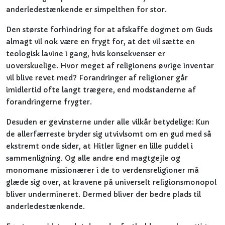
anderledestænkende er simpelthen for stor.
Den største forhindring for at afskaffe dogmet om Guds
almagt vil nok være en frygt for, at det vil sætte en
teologisk lavine i gang, hvis konsekvenser er
uoverskuelige. Hvor meget af religionens øvrige inventar
vil blive revet med? Forandringer af religioner går
imidlertid ofte langt trægere, end modstanderne af
forandringerne frygter.
Desuden er gevinsterne under alle vilkår betydelige: Kun
de allerfærreste bryder sig utvivlsomt om en gud med så
ekstremt onde sider, at Hitler ligner en lille puddel i
sammenligning. Og alle andre end magtgejle og
monomane missionærer i de to verdensreligioner må
glæde sig over, at kravene på universelt religionsmonopol
bliver undermineret. Dermed bliver der bedre plads til
anderledestænkende.