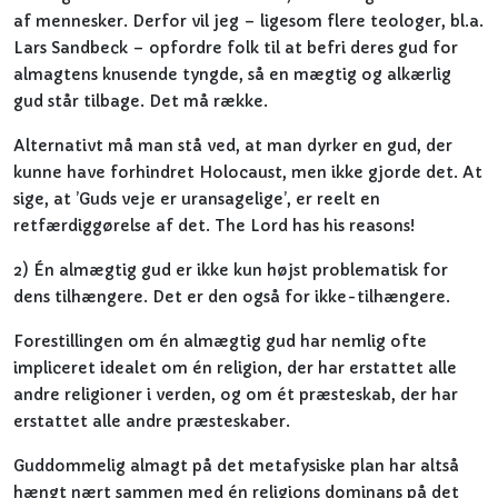
af mennesker. Derfor vil jeg – ligesom flere teologer, bl.a.
Lars Sandbeck – opfordre folk til at befri deres gud for
almagtens knusende tyngde, så en mægtig og alkærlig
gud står tilbage. Det må række.
Alternativt må man stå ved, at man dyrker en gud, der
kunne have forhindret Holocaust, men ikke gjorde det. At
sige, at ’Guds veje er uransagelige’, er reelt en
retfærdiggørelse af det. The Lord has his reasons!
2) Én almægtig gud er ikke kun højst problematisk for
dens tilhængere. Det er den også for ikke-tilhængere.
Forestillingen om én almægtig gud har nemlig ofte
impliceret idealet om én religion, der har erstattet alle
andre religioner i verden, og om ét præsteskab, der har
erstattet alle andre præsteskaber.
Guddommelig almagt på det metafysiske plan har altså
hængt nært sammen med én religions dominans på det