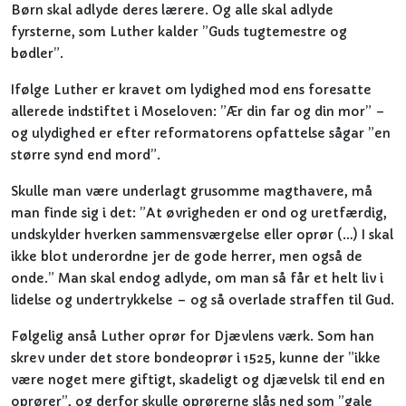
Børn skal adlyde deres lærere. Og alle skal adlyde
fyrsterne, som Luther kalder ”Guds tugtemestre og
bødler”.
Ifølge Luther er kravet om lydighed mod ens foresatte
allerede indstiftet i Moseloven: ”Ær din far og din mor” –
og ulydighed er efter reformatorens opfattelse sågar ”en
større synd end mord”.
Skulle man være underlagt grusomme magthavere, må
man finde sig i det: ”At øvrigheden er ond og uretfærdig,
undskylder hverken sammensværgelse eller oprør (…) I skal
ikke blot underordne jer de gode herrer, men også de
onde.” Man skal endog adlyde, om man så får et helt liv i
lidelse og undertrykkelse – og så overlade straffen til Gud.
Følgelig anså Luther oprør for Djævlens værk. Som han
skrev under det store bondeoprør i 1525, kunne der ”ikke
være noget mere giftigt, skadeligt og djævelsk til end en
oprører”, og derfor skulle oprørerne slås ned som ”gale