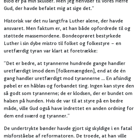
blod er på min skulder. Men jeg henviser til vores Herre
Gud, der havde befalet mig at sige det.”
Historisk var det nu langtfra Luther alene, der havde
ansvaret. Men faktum er, at han både opfordrede til og
støttede massemordene. Bondeoprøret bestyrkede
Luther i sin dybe mistro til folket og folkestyre – en
uretfærdig tyran var klart at foretrække:
”Det er bedre, at tyrannerne hundrede gange handler
uretfærdigt imod dem [folkemængden], end at de én
gang handler uretfærdigt mod tyrannerne … En afsindig
pøbel er en håbløs og forbandet ting. Ingen kan styre den
så godt som tyrannerne; de er klodsen, der er bundet om
halsen på hunden. Hvis de var til at styre på en bedre
måde, ville Gud også have indrettet en anden ordning for
dem end sværd og tyranner.”
De undertrykte bønder havde gjort sig skyldige i en fatal
misforståelse af reformatoren. De troede, at han ville