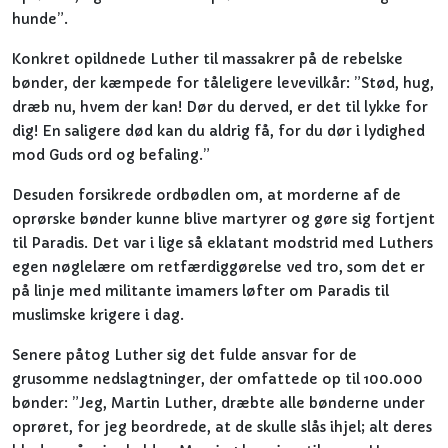
hunde”.
Konkret opildnede Luther til massakrer på de rebelske
bønder, der kæmpede for tåleligere levevilkår: ”Stød, hug,
dræb nu, hvem der kan! Dør du derved, er det til lykke for
dig! En saligere død kan du aldrig få, for du dør i lydighed
mod Guds ord og befaling.”
Desuden forsikrede ordbødlen om, at morderne af de
oprørske bønder kunne blive martyrer og gøre sig fortjent
til Paradis. Det var i lige så eklatant modstrid med Luthers
egen nøglelære om retfærdiggørelse ved tro, som det er
på linje med militante imamers løfter om Paradis til
muslimske krigere i dag.
Senere påtog Luther sig det fulde ansvar for de
grusomme nedslagtninger, der omfattede op til 100.000
bønder: ”Jeg, Martin Luther, dræbte alle bønderne under
oprøret, for jeg beordrede, at de skulle slås ihjel; alt deres