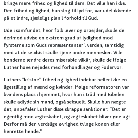
bringe mere frihed og lighed til dem. Det ville han ikke.
Den frihed og lighed, han slog til lyd for, var udelukkende
på et indre, sjæleligt plan i forhold til Gud.
Ude i samfundet, hvor folk lever og arbejder, skulle de
derimod udvise en ekstrem grad af lydighed mod
fyrsterne som Guds repræsentanter i verden, samtidig
med at de selvløst skulle tjene andre mennesker. Ville
bønderne ændre deres miserable vilkår, skulle de ifølge
Luther have nøjedes med forhandlinger og Fadervor.
Luthers ”kristne” frihed og lighed indebar heller ikke en
ligestilling af mænd og kvinder. Ifølge reformatoren var
kvindens plads i hjemmet, hvor hun i tråd med Bibelen
skulle adlyde sin mand, også seksuelt. Skulle hun nægte
det, anbefaler Luther disse skrappe sanktioner: ”Det er
egentlig mod ægteskabet, og ægteskabet bliver ødelagt.
Derfor må den verdslige øvrighed tvinge konen eller
henrette hende.”