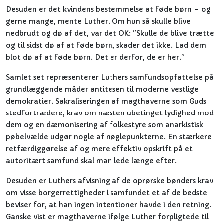
Desuden er det kvindens bestemmelse at føde børn – og
gerne mange, mente Luther. Om hun så skulle blive
nedbrudt og dø af det, var det OK: ”Skulle de blive trætte
og til sidst dø af at føde børn, skader det ikke. Lad dem
blot dø af at føde børn. Det er derfor, de er her.”
Samlet set repræsenterer Luthers samfundsopfattelse på
grundlæggende måder antitesen til moderne vestlige
demokratier. Sakraliseringen af magthaverne som Guds
stedfortrædere, krav om næsten ubetinget lydighed mod
dem og en dæmonisering af folkestyre som anarkistisk
pøbelvælde udgør nogle af nøglepunkterne. En stærkere
retfærdiggørelse af og mere effektiv opskrift på et
autoritært samfund skal man lede længe efter.
Desuden er Luthers afvisning af de oprørske bønders krav
om visse borgerrettigheder i samfundet et af de bedste
beviser for, at han ingen intentioner havde i den retning.
Ganske vist er magthaverne ifølge Luther forpligtede til