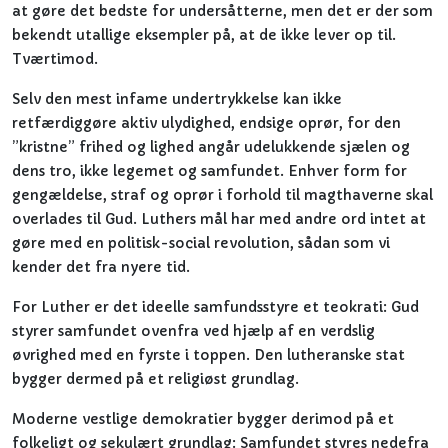
at gøre det bedste for undersåtterne, men det er der som
bekendt utallige eksempler på, at de ikke lever op til.
Tværtimod.
Selv den mest infame undertrykkelse kan ikke
retfærdiggøre aktiv ulydighed, endsige oprør, for den
”kristne” frihed og lighed angår udelukkende sjælen og
dens tro, ikke legemet og samfundet. Enhver form for
gengældelse, straf og oprør i forhold til magthaverne skal
overlades til Gud. Luthers mål har med andre ord intet at
gøre med en politisk-social revolution, sådan som vi
kender det fra nyere tid.
For Luther er det ideelle samfundsstyre et teokrati: Gud
styrer samfundet ovenfra ved hjælp af en verdslig
øvrighed med en fyrste i toppen. Den lutheranske stat
bygger dermed på et religiøst grundlag.
Moderne vestlige demokratier bygger derimod på et
folkeligt og sekulært grundlag: Samfundet styres nedefra