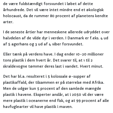
de være fuldstændigt forsvundet i løbet af dette
århundrede. Det vil være intet mindre end et økologisk
holocaust, da de rummer 80 procent af planetens kendte
arter.
I de seneste årtier har menneskene allerede udryddet over
halvdelen af de vilde dyr i verden. I Danmark er f.eks. 4 ud
af 5 agerhøns og 3 ud af 4 viber forsvundet.
Eller tænk på verdens have. I dag ender 10-20 millioner
tons plastik i dem hvert år. Det svarer til, at 1 til 2
skraldevogne tømmer deres last i vandet. Hvert minut.
Det har bl.a. resulteret i 5 kolossale ø-supper af
plastikaffald, der tilsammen er på størrelse med Afrika.
Men de udgør kun 5 procent af den samlede mængde
plastik i havene. Eksperter anslår, at i 2050 vil der være
mere plastik i oceanerne end fisk, og at 99 procent af alle
havfuglearter vil have plastik i maven.