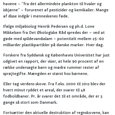
havene – ”fra det allermindste plankton til hvaler og
isbjørne” – forurenet af pesticider og kemikalier. Mange
af disse indgår i menneskenes føde.
Ifølge miljøbiolog Henrik Pedersen og ph.d. Lone
Mikkelsen fra Det Økologiske Råd spredes der – ved at
gøde med spildevandsslam – potentielt mellem 25-60
milliarder plastikpartikler på danske marker. Hver dag.
Forskere fra Syddansk og Københavns Universitet har just
udgivet en rapport, der viser, at hele 90 procent af en
række undersøgte børn og mødre rummer rester af
sprøjtegifte. Mængden er størst hos børnene.
Eller tag verdens skove. Fra f.eks. 2000 til 2012 blev der
hvert minut ryddet et areal, der svarer til 48
fodboldbaner. Pr. år svarer det til et område, der er 3
gange så stort som Danmark.
Fortsætter den aktuelle destruktion af regnskovene, kan