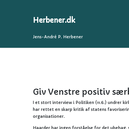
Herbener.dk
Jens-André P. Herbener
Giv Venstre positiv sæ
I et stort interview i Politiken (11.6.) undrer k
har rettet en skarp kritik af statens favoriser
organisationer.
Haarder har ingen forståelse for det ubehag,