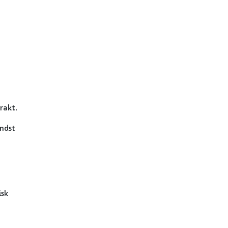
rakt.
indst
isk