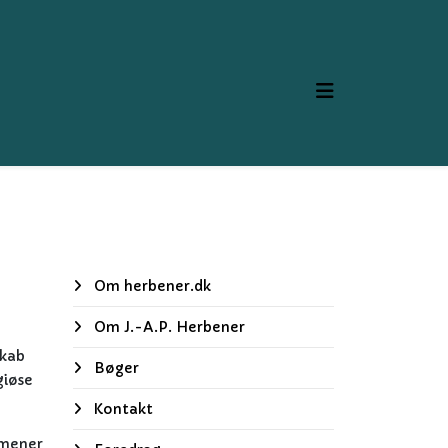
Om herbener.dk
Om J.-A.P. Herbener
skab
Bøger
giøse
Kontakt
 mener