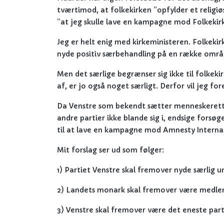
tværtimod, at folkekirken ”opfylder et religiø
”at jeg skulle lave en kampagne mod Folkekir
Jeg er helt enig med kirkeministeren. Folkekir
nyde positiv særbehandling på en række områ
Men det særlige begrænser sig ikke til folke
af, er jo også noget særligt. Derfor vil jeg fo
Da Venstre som bekendt sætter menneskerett
andre partier ikke blande sig i, endsige forsø
til at lave en kampagne mod Amnesty Interna
Mit forslag ser ud som følger:
1) Partiet Venstre skal fremover nyde særlig un
2) Landets monark skal fremover være medlem
3) Venstre skal fremover være det eneste parti