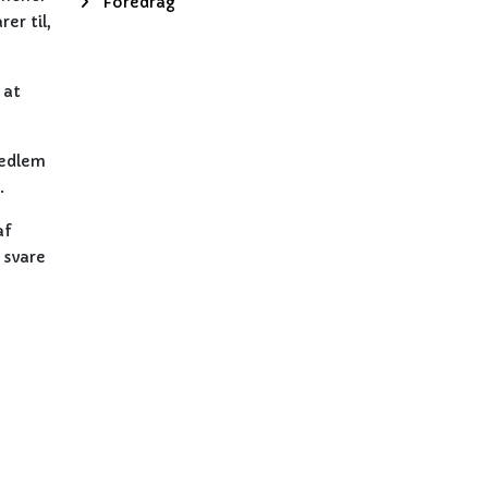
Foredrag
er til,
 at
medlem
.
af
 svare