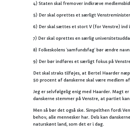
4) Staten skal fremover indkræve medlemsbid
5) Der skal oprettes et særligt Venstreministe
6) Der skal sættes et stort V (for Venstre) ind 
7) Der skal oprettes en særlig universitetsud
8) Folkeskolens ’samfundsfag’ bør ændre navn t
9) Der bør indføres et særligt fokus på Venstr
Det skal straks tilføjes, at Bertel Haarder næp
50 procent af danskerne skal være medlem af f
Jeg er selvfølgelig enig med Haarder. Magt er 
danskerne stemmer på Venstre, at partiet kan
Men så bør det også ske. Simpelthen fordi Vens
behov, alle mennesker har. Dels kan danskerne 
naturskønt land, som det er i dag.