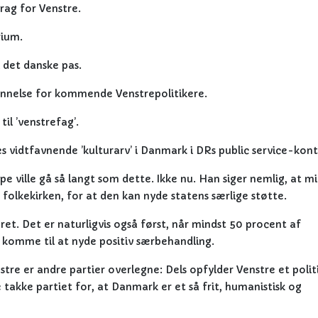
rag for Venstre.
rium.
i det danske pas.
dannelse for kommende Venstrepolitikere.
il ’venstrefag’.
es vidtfavnende ’kulturarv’ i Danmark i DRs public service-kont
pe ville gå så langt som dette. Ikke nu. Han siger nemlig, at m
olkekirken, for at den kan nyde statens særlige støtte.
ret. Det er naturligvis også først, når mindst 50 procent af
 komme til at nyde positiv særbehandling.
tre er andre partier overlegne: Dels opfylder Venstre et polit
takke partiet for, at Danmark er et så frit, humanistisk og