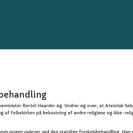
rbehandling
irkeminister Bertel Haarder sig. Undrer sig over, at Ateistisk Sel
ing af folkekirken på bekostning af andre religiøse og ikke-reli
 som nogen oplever ved den statslige forskelsbehandling. Han