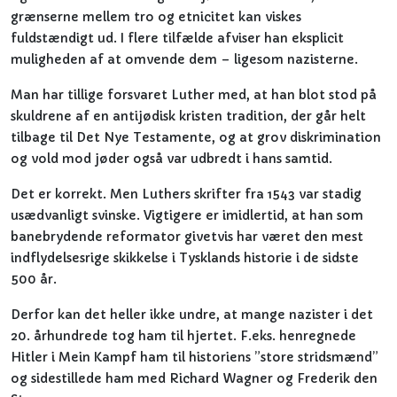
grænserne mellem tro og etnicitet kan viskes
fuldstændigt ud. I flere tilfælde afviser han eksplicit
muligheden af at omvende dem – ligesom nazisterne.
Man har tillige forsvaret Luther med, at han blot stod på
skuldrene af en antijødisk kristen tradition, der går helt
tilbage til Det Nye Testamente, og at grov diskrimination
og vold mod jøder også var udbredt i hans samtid.
Det er korrekt. Men Luthers skrifter fra 1543 var stadig
usædvanligt svinske. Vigtigere er imidlertid, at han som
banebrydende reformator givetvis har været den mest
indflydelsesrige skikkelse i Tysklands historie i de sidste
500 år.
Derfor kan det heller ikke undre, at mange nazister i det
20. århundrede tog ham til hjertet. F.eks. henregnede
Hitler i Mein Kampf ham til historiens ”store stridsmænd”
og sidestillede ham med Richard Wagner og Frederik den