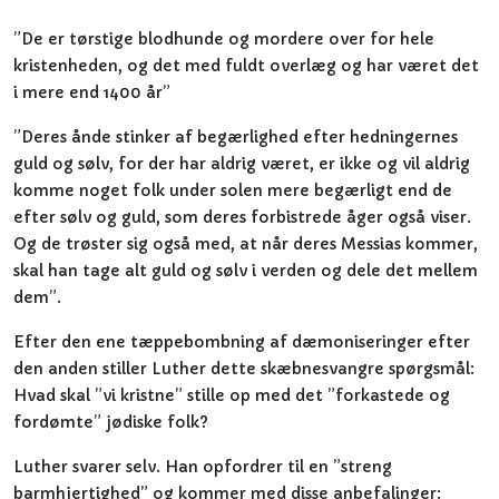
”De er tørstige blodhunde og mordere over for hele
kristenheden, og det med fuldt overlæg og har været det
i mere end 1400 år”
”Deres ånde stinker af begærlighed efter hedningernes
guld og sølv, for der har aldrig været, er ikke og vil aldrig
komme noget folk under solen mere begærligt end de
efter sølv og guld, som deres forbistrede åger også viser.
Og de trøster sig også med, at når deres Messias kommer,
skal han tage alt guld og sølv i verden og dele det mellem
dem”.
Efter den ene tæppebombning af dæmoniseringer efter
den anden stiller Luther dette skæbnesvangre spørgsmål:
Hvad skal ”vi kristne” stille op med det ”forkastede og
fordømte” jødiske folk?
Luther svarer selv. Han opfordrer til en ”streng
barmhjertighed” og kommer med disse anbefalinger: