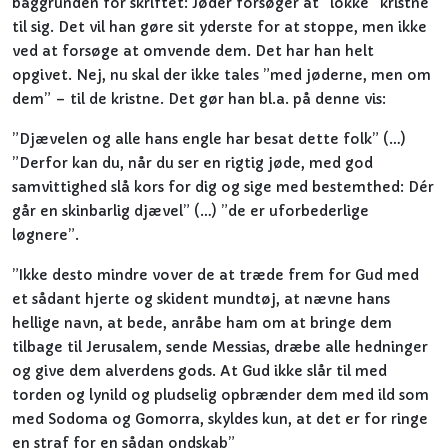
baggrunden for skriftet: Jøder forsøger at ”lokke” kristne
til sig. Det vil han gøre sit yderste for at stoppe, men ikke
ved at forsøge at omvende dem. Det har han helt
opgivet. Nej, nu skal der ikke tales ”med jøderne, men om
dem” – til de kristne. Det gør han bl.a. på denne vis:
”Djævelen og alle hans engle har besat dette folk” (…)
”Derfor kan du, når du ser en rigtig jøde, med god
samvittighed slå kors for dig og sige med bestemthed: Dér
går en skinbarlig djævel” (…) ”de er uforbederlige
løgnere”.
”Ikke desto mindre vover de at træde frem for Gud med
et sådant hjerte og skident mundtøj, at nævne hans
hellige navn, at bede, anråbe ham om at bringe dem
tilbage til Jerusalem, sende Messias, dræbe alle hedninger
og give dem alverdens gods. At Gud ikke slår til med
torden og lynild og pludselig opbrænder dem med ild som
med Sodoma og Gomorra, skyldes kun, at det er for ringe
en straf for en sådan ondskab”