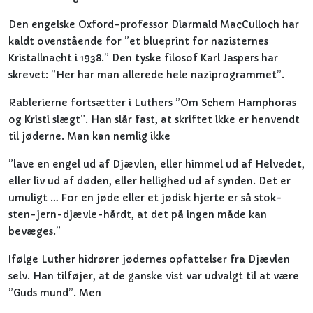
Den engelske Oxford-professor Diarmaid MacCulloch har
kaldt ovenstående for ”et blueprint for nazisternes
Kristallnacht i 1938.” Den tyske filosof Karl Jaspers har
skrevet: ”Her har man allerede hele naziprogrammet”.
Rablerierne fortsætter i Luthers ”Om Schem Hamphoras
og Kristi slægt”. Han slår fast, at skriftet ikke er henvendt
til jøderne. Man kan nemlig ikke
”lave en engel ud af Djævlen, eller himmel ud af Helvedet,
eller liv ud af døden, eller hellighed ud af synden. Det er
umuligt … For en jøde eller et jødisk hjerte er så stok-
sten-jern-djævle-hårdt, at det på ingen måde kan
bevæges.”
Ifølge Luther hidrører jødernes opfattelser fra Djævlen
selv. Han tilføjer, at de ganske vist var udvalgt til at være
”Guds mund”. Men