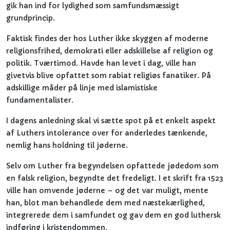
gik han ind for lydighed som samfundsmæssigt
grundprincip.
Faktisk findes der hos Luther ikke skyggen af moderne
religionsfrihed, demokrati eller adskillelse af religion og
politik. Tværtimod. Havde han levet i dag, ville han
givetvis blive opfattet som rabiat religiøs fanatiker. På
adskillige måder på linje med islamistiske
fundamentalister.
I dagens anledning skal vi sætte spot på et enkelt aspekt
af Luthers intolerance over for anderledes tænkende,
nemlig hans holdning til jøderne.
Selv om Luther fra begyndelsen opfattede jødedom som
en falsk religion, begyndte det fredeligt. I et skrift fra 1523
ville han omvende jøderne – og det var muligt, mente
han, blot man behandlede dem med næstekærlighed,
integrerede dem i samfundet og gav dem en god luthersk
indføring i kristendommen.