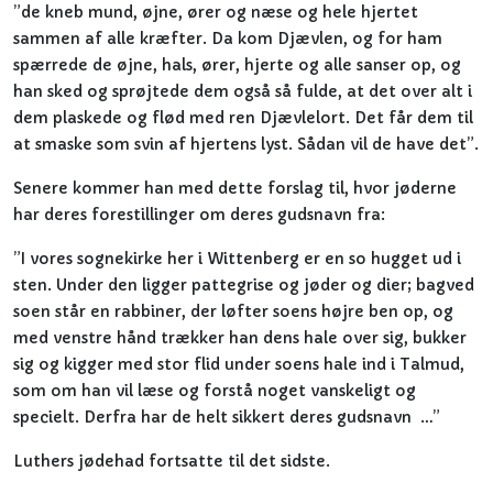
”de kneb mund, øjne, ører og næse og hele hjertet
sammen af alle kræfter. Da kom Djævlen, og for ham
spærrede de øjne, hals, ører, hjerte og alle sanser op, og
han sked og sprøjtede dem også så fulde, at det over alt i
dem plaskede og flød med ren Djævlelort. Det får dem til
at smaske som svin af hjertens lyst. Sådan vil de have det”.
Senere kommer han med dette forslag til, hvor jøderne
har deres forestillinger om deres gudsnavn fra:
”I vores sognekirke her i Wittenberg er en so hugget ud i
sten. Under den ligger pattegrise og jøder og dier; bagved
soen står en rabbiner, der løfter soens højre ben op, og
med venstre hånd trækker han dens hale over sig, bukker
sig og kigger med stor flid under soens hale ind i Talmud,
som om han vil læse og forstå noget vanskeligt og
specielt. Derfra har de helt sikkert deres gudsnavn …”
Luthers jødehad fortsatte til det sidste.