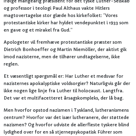
Ifølge mangeårig præsident for det tyske Luther-Selskab
og professor i teologi Paul Althaus vakte Hitlers
magtovertagelse stor glæde hos kirkefolket: ”Vores
protestantiske kirker har hyldet vendepunktet i 1933 som
en gave og et mirakel fra Gud.”
Apologeter vil fremhæve protestantiske præster som
Dietrich Bonhoeffer og Martin Niemöller, der aktivt gik
imod nazisterne, men de tilhører undtagelserne, ikke
reglen.
Et væsentligt spørgsmål er: Har Luther et medsvar for
nazisternes apokalyptiske voldsorgier? Naturligvis går der
ikke nogen lige linje fra Luther til holocaust. Langtfra.
Det var et multifacetteret årsagskompleks, der lå bag.
Men hvorfor opstod nazismen i Tyskland, lutheranismens
centrum? Hvorfor var det især lutheranere, der støttede
nazismen? Og hvorfor udviste de allerfleste tyskere blind
lydighed over for en så stjernepsykopatisk Führer som