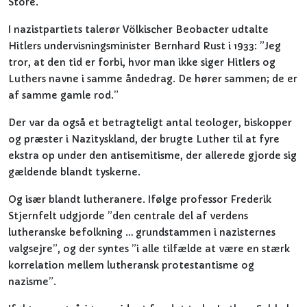
Store.
I nazistpartiets talerør Völkischer Beobacter udtalte
Hitlers undervisningsminister Bernhard Rust i 1933: ”Jeg
tror, at den tid er forbi, hvor man ikke siger Hitlers og
Luthers navne i samme åndedrag. De hører sammen; de er
af samme gamle rod.”
Der var da også et betragteligt antal teologer, biskopper
og præster i Nazityskland, der brugte Luther til at fyre
ekstra op under den antisemitisme, der allerede gjorde sig
gældende blandt tyskerne.
Og især blandt lutheranere. Ifølge professor Frederik
Stjernfelt udgjorde ”den centrale del af verdens
lutheranske befolkning … grundstammen i nazisternes
valgsejre”, og der syntes ”i alle tilfælde at være en stærk
korrelation mellem lutheransk protestantisme og
nazisme”.