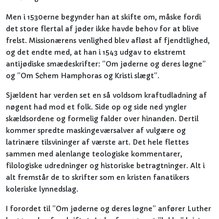
Men i 1530erne begynder han at skifte om, måske fordi
det store flertal af jøder ikke havde behov for at blive
frelst. Missionærens venlighed blev afløst af fjendtlighed,
og det endte med, at han i 1543 udgav to ekstremt
antijødiske smædeskrifter: ”Om jøderne og deres løgne”
og ”Om Schem Hamphoras og Kristi slægt”.
Sjældent har verden set en så voldsom kraftudladning af
nøgent had mod et folk. Side op og side ned yngler
skældsordene og formelig falder over hinanden. Dertil
kommer spredte maskingeværsalver af vulgære og
latrinære tilsvininger af værste art. Det hele flettes
sammen med alenlange teologiske kommentarer,
filologiske udredninger og historiske betragtninger. Alt i
alt fremstår de to skrifter som en kristen fanatikers
koleriske lynnedslag.
I forordet til ”Om jøderne og deres løgne” anfører Luther