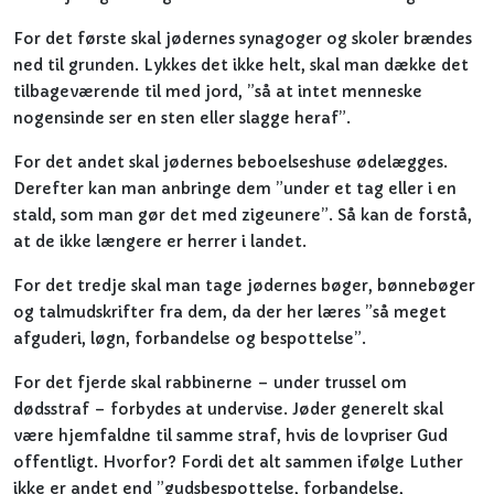
For det første skal jødernes synagoger og skoler brændes
ned til grunden. Lykkes det ikke helt, skal man dække det
tilbageværende til med jord, ”så at intet menneske
nogensinde ser en sten eller slagge heraf”.
For det andet skal jødernes beboelseshuse ødelægges.
Derefter kan man anbringe dem ”under et tag eller i en
stald, som man gør det med zigeunere”. Så kan de forstå,
at de ikke længere er herrer i landet.
For det tredje skal man tage jødernes bøger, bønnebøger
og talmudskrifter fra dem, da der her læres ”så meget
afguderi, løgn, forbandelse og bespottelse”.
For det fjerde skal rabbinerne – under trussel om
dødsstraf – forbydes at undervise. Jøder generelt skal
være hjemfaldne til samme straf, hvis de lovpriser Gud
offentligt. Hvorfor? Fordi det alt sammen ifølge Luther
ikke er andet end ”gudsbespottelse, forbandelse,