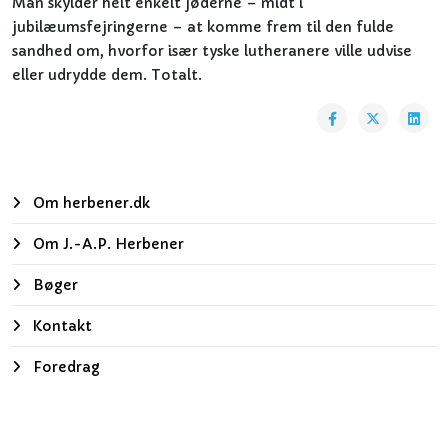
Man skylder helt enkelt jøderne – midt i
jubilæumsfejringerne – at komme frem til den fulde
sandhed om, hvorfor især tyske lutheranere ville udvise
eller udrydde dem. Totalt.
Om herbener.dk
Om J.-A.P. Herbener
Bøger
Kontakt
Foredrag