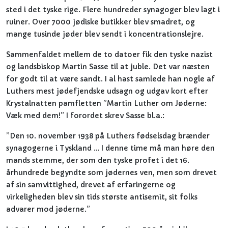
sted i det tyske rige. Flere hundreder synagoger blev lagt i
ruiner. Over 7000 jødiske butikker blev smadret, og
mange tusinde jøder blev sendt i koncentrationslejre.
Sammenfaldet mellem de to datoer fik den tyske nazist
og landsbiskop Martin Sasse til at juble. Det var næsten
for godt til at være sandt. I al hast samlede han nogle af
Luthers mest jødefjendske udsagn og udgav kort efter
Krystalnatten pamfletten ”Martin Luther om Jøderne:
Væk med dem!” I forordet skrev Sasse bl.a.:
”Den 10. november 1938 på Luthers fødselsdag brænder
synagogerne i Tyskland … I denne time må man høre den
mands stemme, der som den tyske profet i det 16.
århundrede begyndte som jødernes ven, men som drevet
af sin samvittighed, drevet af erfaringerne og
virkeligheden blev sin tids største antisemit, sit folks
advarer mod jøderne.”