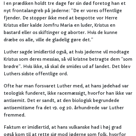
I en prædiken holdt tre dage før sin død foretog han et
nyt frontalangreb på jøderne: ”De er vores offentlige
fjender. De stopper ikke med at bespotte vor Herre
Kristus eller kalde Jomfru Maria en luder, Kristus en
bastard eller os skiftinger og aborter. Hvis de kunne
dræbe os alle, ville de gladelig gøre det.”
Luther sagde imidlertid også, at hvis jøderne vil modtage
Kristus som deres messias, så vil kristne betragte dem ”som
brødre”. Hvis ikke, så skal de smides ud af landet. Det blev
Luthers sidste offentlige ord.
Ofte har man forsvaret Luther med, at hans jødehad var
teologisk funderet, ikke racemæssigt, hvorfor han ikke var
antisemit. Det er sandt, at den biologisk begrundede
antisemitisme fra det 19. og 20. århundrede var Luther
fremmed.
Faktum er imidlertid, at hans vulkanske had i høj grad
også kom til at rette sig mod jøderne som folk, hvorfor