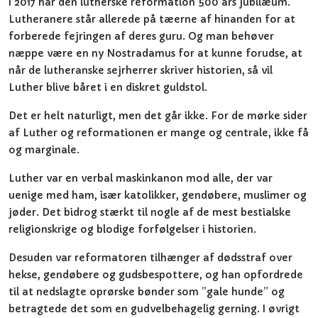
I 2017 har den lutherske reformation 500 års jubilæum.
Lutheranere står allerede på tæerne af hinanden for at
forberede fejringen af deres guru. Og man behøver
næppe være en ny Nostradamus for at kunne forudse, at
når de lutheranske sejrherrer skriver historien, så vil
Luther blive båret i en diskret guldstol.
Det er helt naturligt, men det går ikke. For de mørke sider
af Luther og reformationen er mange og centrale, ikke få
og marginale.
Luther var en verbal maskinkanon mod alle, der var
uenige med ham, især katolikker, gendøbere, muslimer og
jøder. Det bidrog stærkt til nogle af de mest bestialske
religionskrige og blodige forfølgelser i historien.
Desuden var reformatoren tilhænger af dødsstraf over
hekse, gendøbere og gudsbespottere, og han opfordrede
til at nedslagte oprørske bønder som ”gale hunde” og
betragtede det som en gudvelbehagelig gerning. I øvrigt