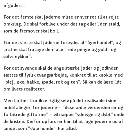
afguderi”.
For det femte skal jøderne miste enhver ret til at rejse
omkring. De skal forblive under det tag eller i den stald,
som de fremover skal bo i.
For det sjette skal jøderne forbydes al ”ågerhandel”, og
kristne skal fratage dem alle ”rede penge og guld- og
sølvsmykker”.
For det syvende skal de unge stærke jøder og jødinder
sættes til fysisk tvangsarbejde, konkret til at knokle med
”plejl, øxe, hakke, spade, rok og ten”. Så kan de lære lidt
om livets realiteter.
Men Luther tror ikke rigtig selv på det realisable i sine
anbefalinger, for jøderne – ”disse ædle verdensherrer og
forbitrede giftorme” – vil næppe ”ydmyge sig dybt” under
de kristne. Derfor opfordrer han til at jage jøderne ud af
landet som ”gale hunde”. For altid.