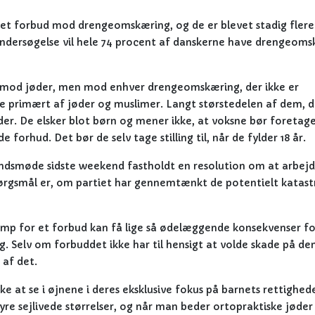
for et forbud mod drengeomskæring, og de er blevet stadig fler
-undersøgelse vil hele 74 procent af danskerne have drengeom
t mod jøder, men mod enhver drengeomskæring, der ikke er
 primært af jøder og muslimer. Langt størstedelen af dem, d
øder. De elsker blot børn og mener ikke, at voksne bør foretag
 forhud. Det bør de selv tage stilling til, når de fylder 18 år.
landsmøde sidste weekend fastholdt en resolution om at arbejd
ørgsmål er, om partiet har gennemtænkt de potentielt katast
mp for et forbud kan få lige så ødelæggende konsekvenser fo
. Selv om forbuddet ikke har til hensigt at volde skade på de
 af det.
ke at se i øjnene i deres eksklusive fokus på barnets rettighede
re sejlivede størrelser, og når man beder ortopraktiske jøde