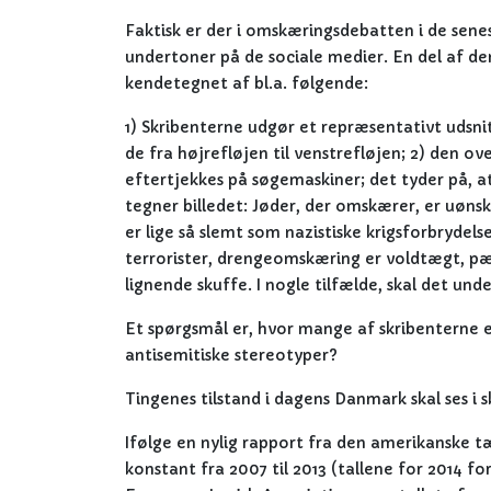
Faktisk er der i omskæringsdebatten i de se
undertoner på de sociale medier. En del af de
kendetegnet af bl.a. følgende:
1) Skribenterne udgør et repræsentativt udsni
de fra højrefløjen til venstrefløjen; 2) den 
eftertjekkes på søgemaskiner; det tyder på, a
tegner billedet: Jøder, der omskærer, er uøn
er lige så slemt som nazistiske krigsforbrydelse
terrorister, drengeomskæring er voldtægt, pæ
lignende skuffe. I nogle tilfælde, skal det u
Et spørgsmål er, hvor mange af skribenterne 
antisemitiske stereotyper?
Tingenes tilstand i dagens Danmark skal ses i 
Ifølge en nylig rapport fra den amerikanske 
konstant fra 2007 til 2013 (tallene for 2014 f