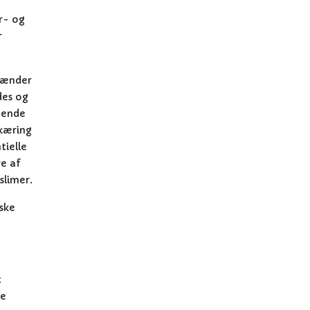
r- og
r
spænder
des og
lgende
skæring
tielle
re af
slimer.
ske
t
he