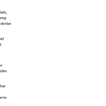
iale,
kamp
edrelse
uel
t
de
sløs
 har
eres