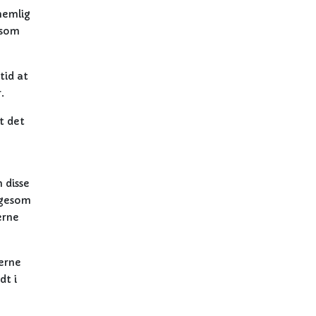
 nemlig
 som
tid at
.
t det
 disse
igesom
erne
erne
dt i