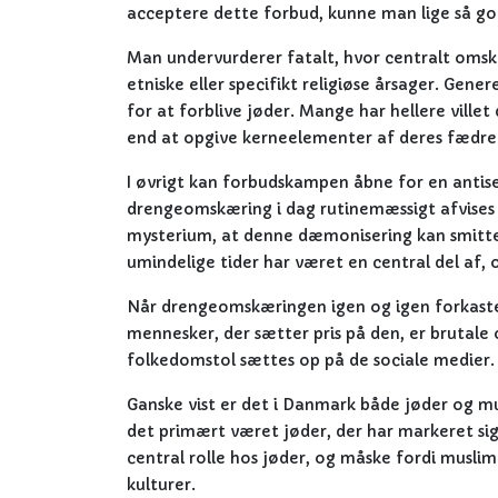
acceptere dette forbud, kunne man lige så godt
Man undervurderer fatalt, hvor centralt omskæ
etniske eller specifikt religiøse årsager. Gene
for at forblive jøder. Mange har hellere villet 
end at opgive kerneelementer af deres fædren
I øvrigt kan forbudskampen åbne for en antise
drengeomskæring i dag rutinemæssigt afvises 
mysterium, at denne dæmonisering kan smitte
umindelige tider har været en central del af, 
Når drengeomskæringen igen og igen forkastes 
mennesker, der sætter pris på den, er brutale
folkedomstol sættes op på de sociale medier.
Ganske vist er det i Danmark både jøder og mu
det primært været jøder, der har markeret sig
central rolle hos jøder, og måske fordi musl
kulturer.