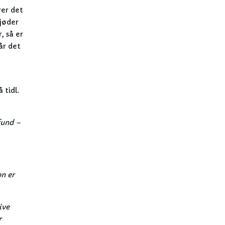
rer det
jøder
, så er
år det
 tidl.
mfund –
on er
ive
r