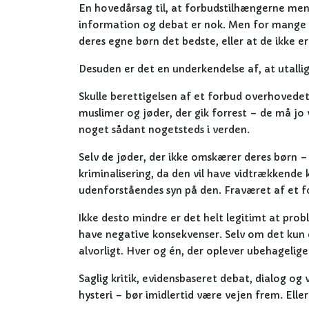
En hovedårsag til, at forbudstilhængerne mener
information og debat er nok. Men for mange jø
deres egne børn det bedste, eller at de ikke 
Desuden er det en underkendelse af, at utalli
Skulle berettigelsen af et forbud overhovede
muslimer og jøder, der gik forrest – de må jo 
noget sådant nogetsteds i verden.
Selv de jøder, der ikke omskærer deres børn –
kriminalisering, da den vil have vidtrækkende 
udenforståendes syn på den. Fraværet af et 
Ikke desto mindre er det helt legitimt at pr
have negative konsekvenser. Selv om det kun dr
alvorligt. Hver og én, der oplever ubehagelige
Saglig kritik, evidensbaseret debat, dialog o
hysteri – bør imidlertid være vejen frem. Ell