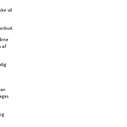
ke vil
forbud.
årne
n af
slig
kan
tages
 og