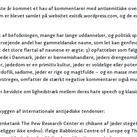
neste år kommet et hav af kommentarer med antisemitiske ove
m er blevet samlet på websitet exitdk.wordpress.com, og de e
t af befolkningen, mange har lange uddannelser, og politisk 
overvejende andel har gammeldanske navne, som let kan genfin
t det store flertal af navnene er ægte; 3) opfattelser som fø
skede i Danmark, jøder er børnemishandlere, jøders drengeom
r, jødedom er en primitiv kultur, jøder er voldelige eller poten
dofili, sadisme, jøder er rige og magtfulde – og en masse me
nderstreges, omfatter de stærkt negative kommentarer også mu
er bevidste om lighedstræk mellem deres hate speech og klassi
skyggen af internationale antijødiske tendenser:
tænketank The Pew Research Center er chikane af jøder stege
oreligger ikke endnu). Ifølge Rabbinical Centre of Europe og T