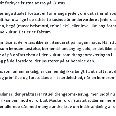
 forbyde kristne at tro på Kristus.
ringsritualet fortsat er for mange jøder, om det så er af soc
relt har utallige i de sidste to tusinde år undervurderet jøders 
dø, begå (masse)selvmord, rejse i eksil eller leve i livslang forn
e kultur. Det er et faktum.
mitisme, der ellers ikke er intenderet på nogen måde. Når rit
som kønslemlæstelse, børnemishandling og vold, er det ikke e
 af på opfattelsen af den kultur, som drengeomskæringen i
og på de forældre, der insisterer på at beholde den.
som umenneskelig, er der nemlig ikke langt til at slutte, at 
 og primitive og forstokkede – i særdeleshed, når en kompromi
slimer, der praktiserer rituel drengeomskæring, men indtil nu
 i kampen mod et forbud. Måske fordi ritualet spiller en mere
imer allerede slås med mange andre krav om indskrænkning af d