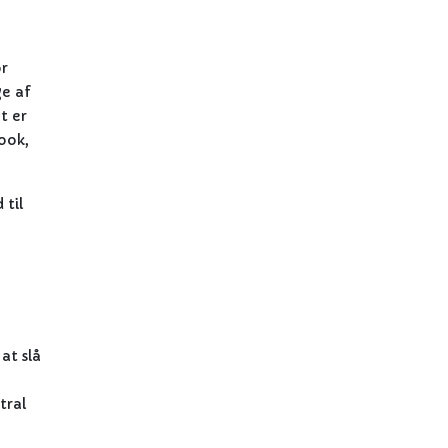
or
ge af
t er
ook,
 til
at slå
tral