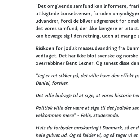
”Det omgivende samfund kan informere, fraråde
utilsigtede konsekvenser, foruden umyndiggør
udvandrer, fordi de bliver udgrænset for omskær
det vores samfund, der ikke længere er intakt
kan bevæge sig i den retning, uden at mange af
Risikoen for jødisk masseudvandring fra Danma
vedtaget. Det har ikke blot svenske og norske
overrabbiner Bent Lexner. Og senest disse dan
”Jeg er ret sikker på, det ville have den effekt 
Daniel, forsker.
Det ville bidrage til at sige, at vores historie 
Politisk ville det være at sige til det jødiske s
velkommen mere” - Felix, studerende.
Hvis du forbyder omskæring i Danmark, så er de
hele gulvet ud. Og så falder vi, og så tager vi e