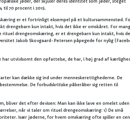
opæiske jøder, der skjuler deres identitet som jøder, steget
 til 70 procent i 2015.
æring er et fortrinligt eksempel på et kultursammenstød. F
skt drengebarn kun intakt, hvis det ikke er omskåret. For man
e rituel drengeomskæring, er et drengebarn kun intakt, hvis de
ersitet Jakob Skovgaard-Petersen påpegede for nylig (Faceb
har utvivlsomt den opfattelse, de har, i høj grad af kærlighed
 parter kan dække sig ind under menneskerettighederne. De
vbestemmelse. De forbudskritiske påberåber sig retten til
em, bliver det efter devisen: Man kan ikke lave en omelet uden 
tørrelser, når vi taler om rituel drengeomskæring: 1) De små
riteter. Især jøderne, for hvem omskæring ofte spiller en cen