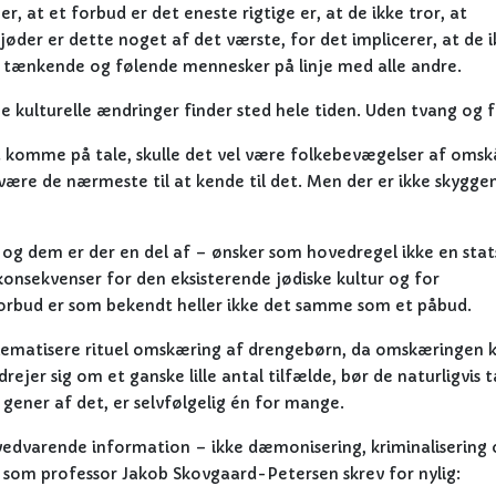
, at et forbud er det eneste rigtige er, at de ikke tror, at
der er dette noget af det værste, for det implicerer, at de ik
er tænkende og følende mennesker på linje med alle andre.
ge kulturelle ændringer finder sted hele tiden. Uden tvang og 
t komme på tale, skulle det vel være folkebevægelser af omsk
være de nærmeste til at kende til det. Men der er ikke skygge
 og dem er der en del af – ønsker som hovedregel ikke en stat
konsekvenser for den eksisterende jødiske kultur og for
forbud er som bekendt heller ikke det samme som et påbud.
oblematisere rituel omskæring af drengebørn, da omskæringen 
ejer sig om et ganske lille antal tilfælde, bør de naturligvis 
 gener af det, er selvfølgelig én for mange.
g vedvarende information – ikke dæmonisering, kriminalisering
er som professor Jakob Skovgaard-Petersen skrev for nylig: