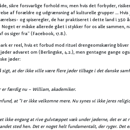
, sikre forsvarlige forhold mv, men hvis det forbyder, risike
else af forældre og udgrænsning af kulturelle grupper … Hvis 
elses- og spiseregler, de har praktiseret i dette land i 350 år
. Noget er måske allerede gået i stykker for os alle sammen, n
 os siger fra” (Facebook, 17.8.).
rk er reel, hvis et forbud mod rituel drengeomskæring bliver
 jøder advaret om (Berlingske, 4.2.), men gentagne gange også
ske jøder:
på sigt, at der ikke ville være flere jøder tilbage i det danske sa
her er færdig nu – William, akademiker.
amfund, at ”I er ikke velkomne mere. Nu synes vi ikke jeres religi
t ikke engang at rive gulvtæppet væk under jøderne, det er at r
t andet sted hen. Det er noget helt fundamentalt, der ryger. Det e