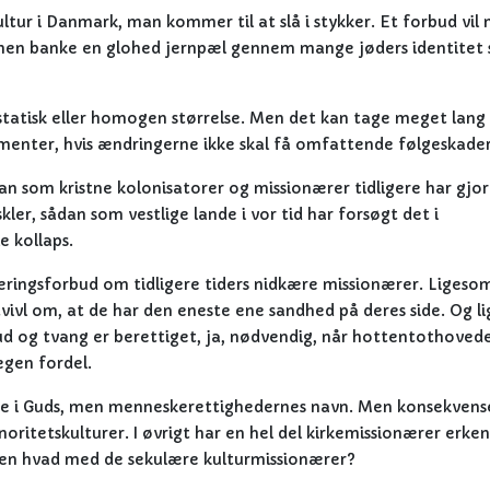
ultur i Danmark, man kommer til at slå i stykker. Et forbud vil
, men banke en glohed jernpæl gennem mange jøders identitet
tatisk eller homogen størrelse. Men det kan tage meget lang 
enter, hvis ændringerne ikke skal få omfattende følgeskader
n som kristne kolonisatorer og missionærer tidligere har gjor
ler, sådan som vestlige lande i vor tid har forsøgt det i
e kollaps.
ingsforbud om tidligere tiders nidkære missionærer. Ligesom
vivl om, at de har den eneste ene sandhed på deres side. Og l
d og tvang er berettiget, ja, nødvendig, når hottentothoved
 egen fordel.
kke i Guds, men menneskerettighedernes navn. Men konsekvens
ritetskulturer. I øvrigt har en hel del kirkemissionærer erken
Men hvad med de sekulære kulturmissionærer?