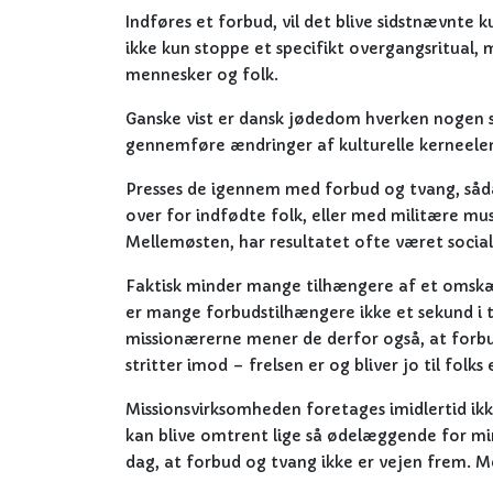
Indføres et forbud, vil det blive sidstnævnte k
ikke kun stoppe et specifikt overgangsritual
mennesker og folk.
Ganske vist er dansk jødedom hverken nogen s
gennemføre ændringer af kulturelle kerneelem
Presses de igennem med forbud og tvang, såda
over for indfødte folk, eller med militære musk
Mellemøsten, har resultatet ofte været social
Faktisk minder mange tilhængere af et omskær
er mange forbudstilhængere ikke et sekund i t
missionærerne mener de derfor også, at forbu
stritter imod – frelsen er og bliver jo til folks
Missionsvirksomheden foretages imidlertid i
kan blive omtrent lige så ødelæggende for mino
dag, at forbud og tvang ikke er vejen frem. 