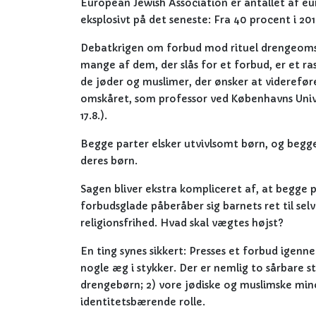
European Jewish Association er antallet af eur
eksplosivt på det seneste: Fra 40 procent i 2014
Debatkrigen om forbud mod rituel drengeomsk
mange af dem, der slås for et forbud, er et ra
de jøder og muslimer, der ønsker at viderefør
omskåret, som professor ved Københavns Univ
17.8.).
Begge parter elsker utvivlsomt børn, og begge 
deres børn.
Sagen bliver ekstra kompliceret af, at begge
forbudsglade påberåber sig barnets ret til sel
religionsfrihed. Hvad skal vægtes højst?
En ting synes sikkert: Presses et forbud igenn
nogle æg i stykker. Der er nemlig to sårbare s
drengebørn; 2) vore jødiske og muslimske mino
identitetsbærende rolle.