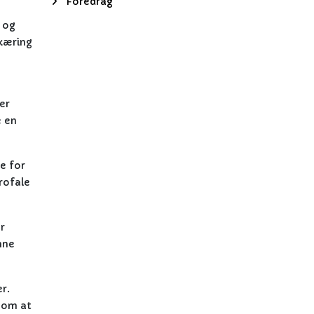
Foredrag
e og
skæring
er
e en
e for
rofale
r
nne
r.
r om at