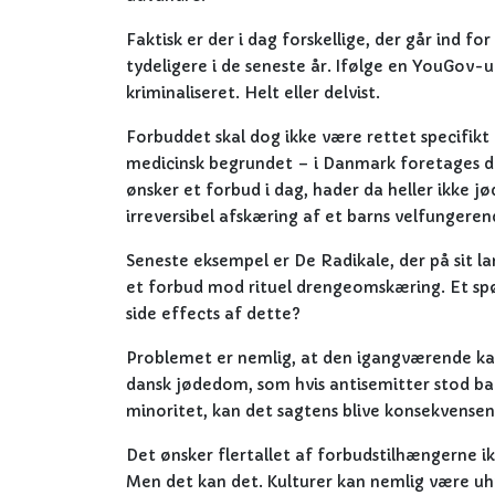
Faktisk er der i dag forskellige, der går ind 
tydeligere i de seneste år. Ifølge en YouGov
kriminaliseret. Helt eller delvist.
Forbuddet skal dog ikke være rettet specifik
medicinsk begrundet – i Danmark foretages de
ønsker et forbud i dag, hader da heller ikke j
irreversibel afskæring af et barns velfungerende
Seneste eksempel er De Radikale, der på sit 
et forbud mod rituel drengeomskæring. Et sp
side effects af dette?
Problemet er nemlig, at den igangværende ka
dansk jødedom, som hvis antisemitter stod bag
minoritet, kan det sagtens blive konsekvensen
Det ønsker flertallet af forbudstilhængerne ik
Men det kan det. Kulturer kan nemlig være uhy