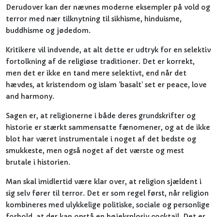
Derudover kan der nævnes moderne eksempler på vold og
terror med nær tilknytning til sikhisme, hinduisme,
buddhisme og jødedom.
Kritikere vil indvende, at alt dette er udtryk for en selektiv
fortolkning af de religiøse traditioner. Det er korrekt,
men det er ikke en tand mere selektivt, end når det
hævdes, at kristendom og islam ’basalt’ set er peace, love
and harmony.
Sagen er, at religionerne i både deres grundskrifter og
historie er stærkt sammensatte fænomener, og at de ikke
blot har været instrumentale i noget af det bedste og
smukkeste, men også noget af det værste og mest
brutale i historien.
Man skal imidlertid være klar over, at religion sjældent i
sig selv fører til terror. Det er som regel først, når religion
kombineres med ulykkelige politiske, sociale og personlige
forhold, at der kan opstå en højeksplosiv cocktail. Det er