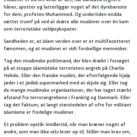
håner, spotter og latterliggør noget af det dyrebareste
for dem, profeten Muhammed. Og undertiden endda
sætter trumf på ved at skære alle muslimer over én kam
som terroristiske voldpsykopater.
Sandheden er, at islam verden over er et multifacetteret
fænomen, og at muslimer er vidt forskellige mennesker.
Tag den muslimske politimand, der blev dræbt i forsøget
på at stoppe islamistiske terroristers angreb på Charlie
Hebdo. Eller den franske muslim, der efterfølgende hjalp
jøder i et jødisk supermarked med at skjule sig. Eller tag
de mange muslimske organisationer, der har taget stærkt
afstand fra terrorangrebene i Frankrig og Danmark. Eller
tag det faktum, at langt størstedelen af ofre for militant
islamisme er fredelige muslimer.
Et problem opstår imidlertid, når man kræver noget af
andre, som man ikke selv lever op til. Stiller man krav om,