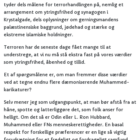
tyder dels målene for terrorhandlingen på, nemlig et
arrangement om ytringsfrihed og synagogen i
Krystalgade, dels oplysninger om gerningsmandens
palæstinensiske baggrund, jødehad og stærke og
ekstreme islamiske holdninger.
Terroren har de seneste dage fået mange til at
understrege, at vi nu må stå ekstra fast på vores værdier
som ytringsfrihed, åbenhed og tillid.
Et af spørgsmålene er, om man fremmer disse værdier
ved at tegne endnu flere dæmoniserende Muhammed-
karikaturer?
Selv mener jeg som udgangspunkt, at man bør afstå fra at
håne, spotte og latterliggøre det, som folk anser for
helligt. Om det så er Odin eller L. Ron Hubbard,
Muhammed eller FNs menneskerettigheder. En basal
respekt for forskellige præferencer er en lige så vigtig
forudsætning for et fredeligt og fordrageligt samfund