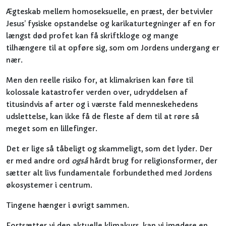
Ægteskab mellem homoseksuelle, en præst, der betvivler
Jesus’ fysiske opstandelse og karikaturtegninger af en for
længst død profet kan få skriftkloge og mange
tilhængere til at opføre sig, som om Jordens undergang er
nær.
Men den reelle risiko for, at klimakrisen kan føre til
kolossale katastrofer verden over, udryddelsen af
titusindvis af arter og i værste fald menneskehedens
udslettelse, kan ikke få de fleste af dem til at røre så
meget som en lillefinger.
Det er lige så tåbeligt og skammeligt, som det lyder. Der
er med andre ord
også
hårdt brug for religionsformer, der
sætter alt livs fundamentale forbundethed med Jordens
økosystemer i centrum.
Tingene hænger i øvrigt sammen.
Fortsætter vi den aktuelle klimakurs, kan vi imødese en