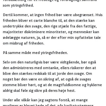
som ytringsfrihed.
Dertil kommer, at ingen frihed bør være ubegrænset. Hvis
friheden bliver et carte blanche til, at den stærke kan
undertrykke den svage, den rige stjæle fra den fattige,
majoriteter diskriminere minoriteter, og mennesker kan
ødelægge naturen, ja, så er der efter min opfattelse tale
om misbrug af friheden.
På samme måde med ytringsfriheden.
Selv om den naturligvis bør være vidtgående, bør også
den administreres med omtanke, ellers risikerer den at
blive den stærkes redskab til at jorde den svage. Om
noget bør den være en sikring af, at også de svages
stemme bliver hørt, og at de magtfuldkomne og hyklerne
aldrig skal føle sig sikre på deres høje hest.
Under alle vilkår kan jeg sagtens forstå, at mange
muslimer er blevet kede af det, når karikaturtegnere