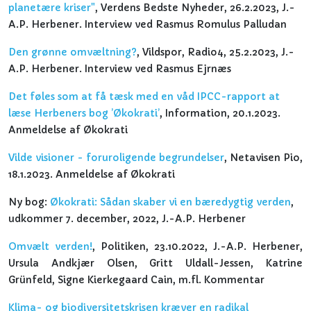
planetære kriser"
, Verdens Bedste Nyheder, 26.2.2023, J.-
A.P. Herbener. Interview ved Rasmus Romulus Palludan
Den grønne omvæltning?
, Vildspor, Radio4, 25.2.2023, J.-
A.P. Herbener. Interview ved Rasmus Ejrnæs
Det føles som at få tæsk med en våd IPCC-rapport at
læse Herbeners bog ’Økokrati’
, Information, 20.1.2023.
Anmeldelse af Økokrati
Vilde visioner - foruroligende begrundelser
, Netavisen Pio,
18.1.2023. Anmeldelse af Økokrati
Ny bog:
Økokrati: Sådan skaber vi en bæredygtig verden
,
udkommer 7. december, 2022, J.-A.P. Herbener
Omvælt verden!
, Politiken, 23.10.2022, J.-A.P. Herbener,
Ursula Andkjær Olsen, Gritt Uldall-Jessen, Katrine
Grünfeld, Signe Kierkegaard Cain, m.fl. Kommentar
Klima- og biodiversitetskrisen kræver en radikal