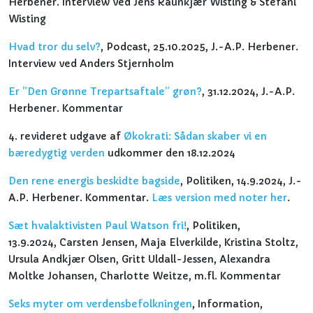
Herbener. Interview ved Jens Raunkjær Wisting & Stefani
Wisting
Hvad tror du selv?
, Podcast, 25.10.2025, J.-A.P. Herbener.
Interview ved Anders Stjernholm
Er ”Den Grønne Trepartsaftale” grøn?
, 31.12.2024, J.-A.P.
Herbener. Kommentar
4. revideret udgave af
Økokrati: Sådan skaber vi en
bæredygtig verden
udkommer den 18.12.2024
Den rene energis beskidte bagside
, Politiken, 14.9.2024, J.-
A.P. Herbener. Kommentar.
Læs version med noter her
.
Sæt hvalaktivisten Paul Watson fri!
, Politiken,
13.9.2024, Carsten Jensen, Maja Elverkilde, Kristina Stoltz,
Ursula Andkjær Olsen, Gritt Uldall-Jessen, Alexandra
Moltke Johansen, Charlotte Weitze, m.fl. Kommentar
Seks myter om verdensbefolkningen
, Information,