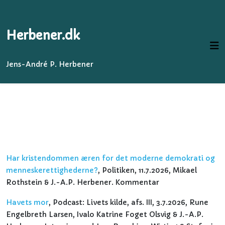
Herbener.dk
Jens-André P. Herbener
Har kristendommen æren for det moderne demokrati og
menneskerettighederne?
, Politiken, 11.7.2026, Mikael
Rothstein & J.-A.P. Herbener. Kommentar
Havets mor
, Podcast: Livets kilde, afs. III, 3.7.2026, Rune
Engelbreth Larsen, Ivalo Katrine Foget Olsvig & J.-A.P.